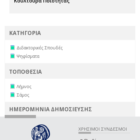
Κουλτούρα Ποιότητας
ΚΑΤΗΓΟΡΙΑ
Remove Διδακτορικές Σπουδές filter
Διδακτορικές Σπουδές
Remove Ψηφίσματα filter
Ψηφίσματα
ΤΟΠΟΘΕΣΙΑ
Remove Λήμνος filter
Λήμνος
Remove Σάμος filter
Σάμος
ΗΜΕΡΟΜΗΝΙΑ ΔΗΜΟΣΙΕΥΣΗΣ
ΧΡΗΣΙΜΟΙ ΣΥΝΔΕΣΜΟΙ