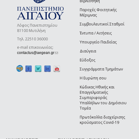
Βιβλιοθήκη
Παροχές Φοιτητικής
Μέριμνας
Συμβουλευτικοί Σταθμοί
Λόφος Πανεπιστημίου
81100 Μυτιλήνη
Έντυπα / Αιτήσεις
Τηλ. 22510 36000
Υπουργείο Παιδείας
e-mail επικοινωνίας:
Διαύγεια
(link sends e-mail)
contactus@aegean.gr
Εύδοξος
Συγγράμματα Τμημάτων
Η Ευρώπη σου
Κώδικας Ηθικής και
Επαγγελματικής
Συμπεριφοράς
Υπαλλήλων του Δημόσιου
Τομέα
Πρωτόκολλα διαχείρισης
κρούσματος Covid-19