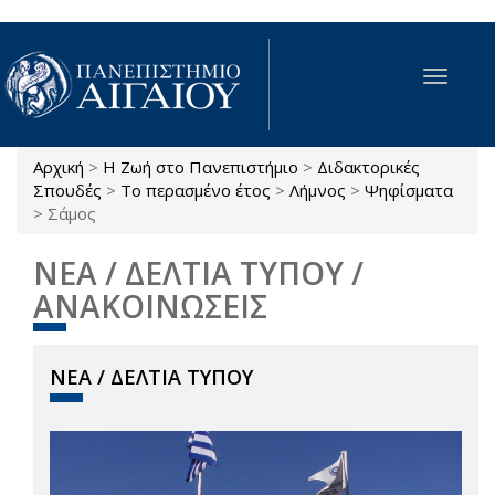
Παράκαμψη προς το κυρίως περιεχόμενο
Toggle
navigat
Αρχική
>
Η Ζωή στο Πανεπιστήμιο
>
Διδακτορικές
Είστε εδώ
Σπουδές
>
Το περασμένο έτος
>
Λήμνος
>
Ψηφίσματα
>
Σάμος
ΝΕΑ / ΔΕΛΤΙΑ ΤΥΠΟΥ /
ΑΝΑΚΟΙΝΩΣΕΙΣ
ΝΕΑ / ΔΕΛΤΙΑ ΤΥΠΟΥ