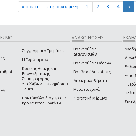
« πρώτη
‹ προηγούμενη
1
2
3
4
5
ΔΕΣΜΟΙ
ΑΝΑΚΟΙΝΩΣΕΙΣ
ΕΚΔΗΛ
Προκηρύξεις
Ακαδη
Συγγράμματα Τμημάτων
Διαγωνισμών
κής
Διαλέξ
Η Ευρώπη σου
Προκηρύξεις Θέσεων
Εκθέσ
Κώδικας Ηθικής και
Σταθμοί
Βραβεία / Διακρίσεις
Επαγγελματικής
Εκπαι
Συμπεριφοράς
Διοικητικά Θέματα
Υπαλλήλων του Δημόσιου
Ημερί
Τομέα
ίας
Μεταπτυχιακά
Πολιτι
Πρωτόκολλα διαχείρισης
Φοιτητική Μέριμνα
Συνέδ
κρούσματος Covid-19