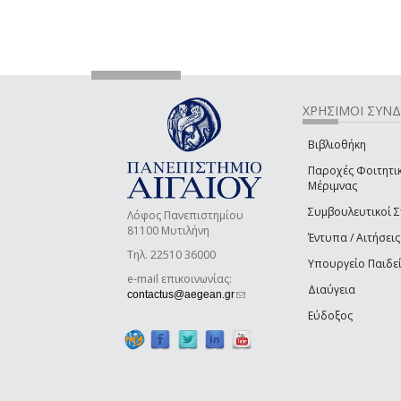
ΧΡΗΣΙΜΟΙ ΣΥΝ
Βιβλιοθήκη
Παροχές Φοιτητι
Μέριμνας
Συμβουλευτικοί 
Λόφος Πανεπιστημίου
81100 Μυτιλήνη
Έντυπα / Αιτήσεις
Τηλ. 22510 36000
Υπουργείο Παιδε
e-mail επικοινωνίας:
Διαύγεια
(link sends e-mail)
contactus@aegean.gr
Εύδοξος