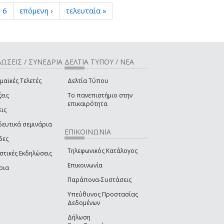
6
επόμενη ›
τελευταία »
ΩΣΕΙΣ / ΣΥΝΕΔΡΙΑ
ΔΕΛΤΙΑ ΤΥΠΟΥ / ΝΕΑ
μαϊκές Τελετές
Δελτία Τύπου
εις
Το πανεπιστήμιο στην
επικαιρότητα
εις
δευτικά σεμινάρια
ΕΠΙΚΟΙΝΩΝΙΑ
δες
Τηλεφωνικός Κατάλογος
στικές Εκδηλώσεις
Επικοινωνία
ρια
Παράπονα-Συστάσεις
Υπεύθυνος Προστασίας
Δεδομένων
Δήλωση