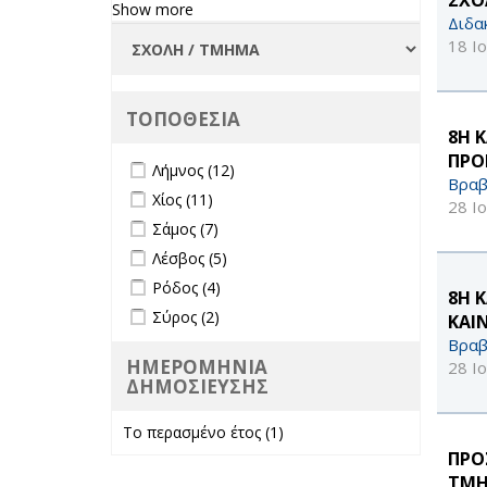
Φοιτήτριες
Show more
Διδα
filter
18 Ι
ΤΟΠΟΘΕΣΙΑ
8Η 
ΠΡΟ
Apply Λήμνος filter
Apply Λήμνος filter
Λήμνος (12)
Βραβ
Apply Χίος filter
Apply Χίος filter
Χίος (11)
28 Ι
Apply Σάμος filter
Apply Σάμος filter
Σάμος (7)
Apply Λέσβος filter
Apply Λέσβος filter
Λέσβος (5)
Apply Ρόδος filter
Apply Ρόδος filter
Ρόδος (4)
8Η 
Apply Σύρος filter
Apply Σύρος filter
Σύρος (2)
ΚΑΙ
Βραβ
ΗΜΕΡΟΜΗΝΙΑ
28 Ι
ΔΗΜΟΣΙΕΥΣΗΣ
Το περασμένο έτος (1)
Apply Το
περασμένο έτος
ΠΡΟ
filter
ΤΜΗ