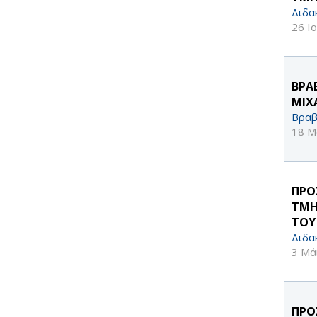
Διδα
26 Ι
ΒΡΑ
ΜΙΧ
Βραβ
18 Μ
ΠΡΟ
ΤΜΗ
ΤΟΥ
Διδα
3 Μά
ΠΡΟ