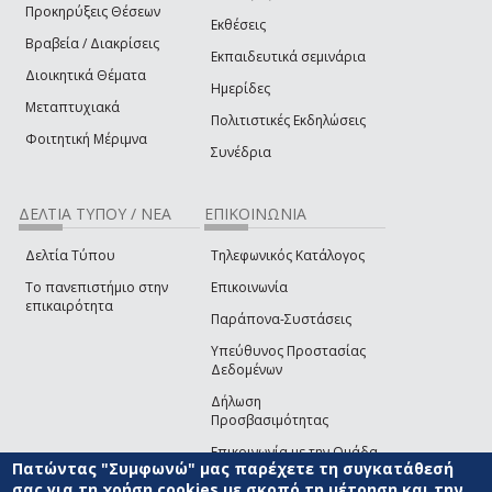
Προκηρύξεις Θέσεων
Εκθέσεις
Βραβεία / Διακρίσεις
Εκπαιδευτικά σεμινάρια
Διοικητικά Θέματα
Ημερίδες
Μεταπτυχιακά
Πολιτιστικές Εκδηλώσεις
Φοιτητική Μέριμνα
Συνέδρια
ΔΕΛΤΙΑ ΤΥΠΟΥ / ΝΕΑ
ΕΠΙΚΟΙΝΩΝΙΑ
Δελτία Τύπου
Τηλεφωνικός Κατάλογος
Το πανεπιστήμιο στην
Επικοινωνία
επικαιρότητα
Παράπονα-Συστάσεις
Υπεύθυνος Προστασίας
Δεδομένων
Δήλωση
Προσβασιμότητας
Επικοινωνία με την Ομάδα
Πατώντας "Συμφωνώ" μας παρέχετε τη συγκατάθεσή
Ανάπτυξης του site
(link sends e-mail)
σας για τη χρήση cookies με σκοπό τη μέτρηση και την