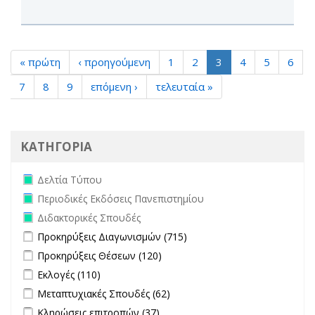
« πρώτη
‹ προηγούμενη
1
2
3
4
5
6
7
8
9
επόμενη ›
τελευταία »
ΚΑΤΗΓΟΡΙΑ
Remove Δελτία Τύπου filter
Δελτία Τύπου
Remove Περιοδικές Εκδόσεις Πανεπιστημίου filter
Περιοδικές Εκδόσεις Πανεπιστημίου
Remove Διδακτορικές Σπουδές filter
Διδακτορικές Σπουδές
Apply Προκηρύξεις Διαγωνισμών filter
Apply Προκηρύξεις
Προκηρύξεις Διαγωνισμών (715)
Διαγωνισμών filter
Apply Προκηρύξεις Θέσεων filter
Apply Προκηρύξεις Θέσεων
Προκηρύξεις Θέσεων (120)
filter
Apply Εκλογές filter
Apply Εκλογές filter
Εκλογές (110)
Apply Μεταπτυχιακές Σπουδές filter
Apply Μεταπτυχιακές
Μεταπτυχιακές Σπουδές (62)
Σπουδές filter
Apply Κληρώσεις επιτροπών filter
Apply Κληρώσεις επιτροπών
Κληρώσεις επιτροπών (37)