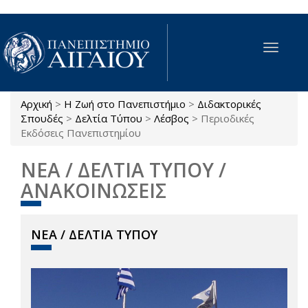
Παράκαμψη προς το κυρίως περιεχόμενο
Toggle
navigat
Αρχική
>
Η Ζωή στο Πανεπιστήμιο
>
Διδακτορικές
Είστε εδώ
Σπουδές
>
Δελτία Τύπου
>
Λέσβος
>
Περιοδικές
Εκδόσεις Πανεπιστημίου
ΝΕΑ / ΔΕΛΤΙΑ ΤΥΠΟΥ /
ΑΝΑΚΟΙΝΩΣΕΙΣ
ΝΕΑ / ΔΕΛΤΙΑ ΤΥΠΟΥ