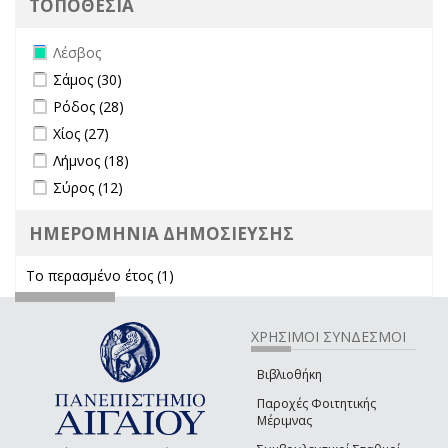
ΤΟΠΟΘΕΣΙΑ
Remove Λέσβος filter
Λέσβος
Apply Σάμος filter
Apply Σάμος filter
Σάμος (30)
Apply Ρόδος filter
Apply Ρόδος filter
Ρόδος (28)
Apply Χίος filter
Apply Χίος filter
Χίος (27)
Apply Λήμνος filter
Apply Λήμνος filter
Λήμνος (18)
Apply Σύρος filter
Apply Σύρος filter
Σύρος (12)
ΗΜΕΡΟΜΗΝΙΑ ΔΗΜΟΣΙΕΥΣΗΣ
Το περασμένο έτος (1)
Apply Το περασμένο έτος filter
ΧΡΗΣΙΜΟΙ ΣΥΝΔΕΣΜΟΙ
Βιβλιοθήκη
Παροχές Φοιτητικής
Μέριμνας