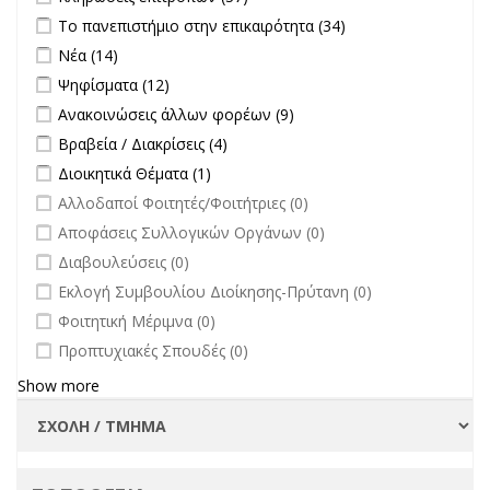
filter
Apply Το πανεπιστήμιο στην επικαιρότητα filter
Apply Το
Το πανεπιστήμιο στην επικαιρότητα (34)
πανεπιστήμιο
Apply Νέα filter
Apply Νέα filter
Νέα (14)
στην
Apply Ψηφίσματα filter
Apply Ψηφίσματα filter
Ψηφίσματα (12)
επικαιρότητα filter
Apply Ανακοινώσεις άλλων φορέων filter
Apply Ανακοινώσεις
Ανακοινώσεις άλλων φορέων (9)
άλλων φορέων filter
Apply Βραβεία / Διακρίσεις filter
Apply Βραβεία / Διακρίσεις filter
Βραβεία / Διακρίσεις (4)
Apply Διοικητικά Θέματα filter
Apply Διοικητικά Θέματα filter
Διοικητικά Θέματα (1)
undefined
Αλλοδαποί Φοιτητές/Φοιτήτριες (0)
undefined
Αποφάσεις Συλλογικών Οργάνων (0)
undefined
Διαβουλεύσεις (0)
undefined
Εκλογή Συμβουλίου Διοίκησης-Πρύτανη (0)
undefined
Φοιτητική Μέριμνα (0)
undefined
Προπτυχιακές Σπουδές (0)
Show more