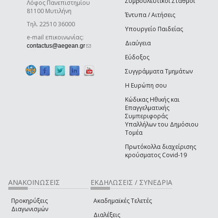
Συμβουλευτικοί Σταθμοί
Λόφος Πανεπιστημίου
81100 Μυτιλήνη
Έντυπα / Αιτήσεις
Τηλ. 22510 36000
Υπουργείο Παιδείας
e-mail επικοινωνίας:
Διαύγεια
(link sends e-mail)
contactus@aegean.gr
Εύδοξος
Συγγράμματα Τμημάτων
Η Ευρώπη σου
Κώδικας Ηθικής και
Επαγγελματικής
Συμπεριφοράς
Υπαλλήλων του Δημόσιου
Τομέα
Πρωτόκολλα διαχείρισης
κρούσματος Covid-19
ΑΝΑΚΟΙΝΩΣΕΙΣ
ΕΚΔΗΛΩΣΕΙΣ / ΣΥΝΕΔΡΙΑ
Προκηρύξεις
Ακαδημαϊκές Τελετές
Διαγωνισμών
Διαλέξεις