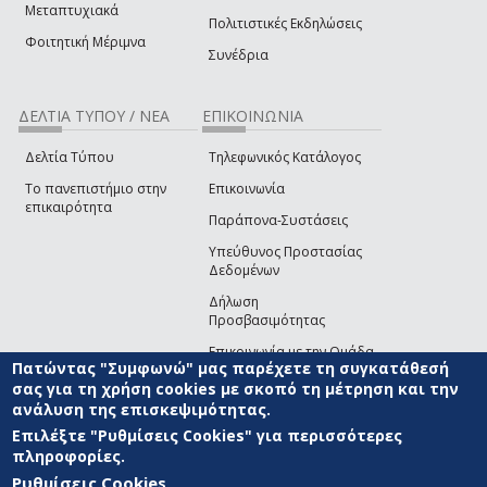
Μεταπτυχιακά
Πολιτιστικές Εκδηλώσεις
Φοιτητική Μέριμνα
Συνέδρια
ΔΕΛΤΙΑ ΤΥΠΟΥ / ΝΕΑ
ΕΠΙΚΟΙΝΩΝΙΑ
Δελτία Τύπου
Τηλεφωνικός Κατάλογος
Το πανεπιστήμιο στην
Επικοινωνία
επικαιρότητα
Παράπονα-Συστάσεις
Υπεύθυνος Προστασίας
Δεδομένων
Δήλωση
Προσβασιμότητας
Επικοινωνία με την Ομάδα
Πατώντας "Συμφωνώ" μας παρέχετε τη συγκατάθεσή
Ανάπτυξης του site
(link sends e-mail)
σας για τη χρήση cookies με σκοπό τη μέτρηση και την
ανάλυση της επισκεψιμότητας.
© ΠΑΝΕΠΙΣΤΗΜΙΟ ΑΙΓΑΙΟΥ
ΟΡΟΙ ΧΡΗΣΗΣ
ΠΟΛΙΤΙΚΗ COOKIES
ΟΜΑΔΑ
ΑΝΑΠΤΥΞΗΣ
Επιλέξτε "Ρυθμίσεις Cookies" για περισσότερες
πληροφορίες.
Ρυθμίσεις Cookies