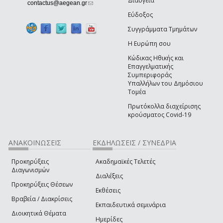
Διαύγεια
(link sends e-mail)
contactus@aegean.gr
Εύδοξος
Συγγράμματα Τμημάτων
Η Ευρώπη σου
Κώδικας Ηθικής και
Επαγγελματικής
Συμπεριφοράς
Υπαλλήλων του Δημόσιου
Τομέα
Πρωτόκολλα διαχείρισης
κρούσματος Covid-19
ΑΝΑΚΟΙΝΩΣΕΙΣ
ΕΚΔΗΛΩΣΕΙΣ / ΣΥΝΕΔΡΙΑ
Προκηρύξεις
Ακαδημαϊκές Τελετές
Διαγωνισμών
Διαλέξεις
Προκηρύξεις Θέσεων
Εκθέσεις
Βραβεία / Διακρίσεις
Εκπαιδευτικά σεμινάρια
Διοικητικά Θέματα
Ημερίδες