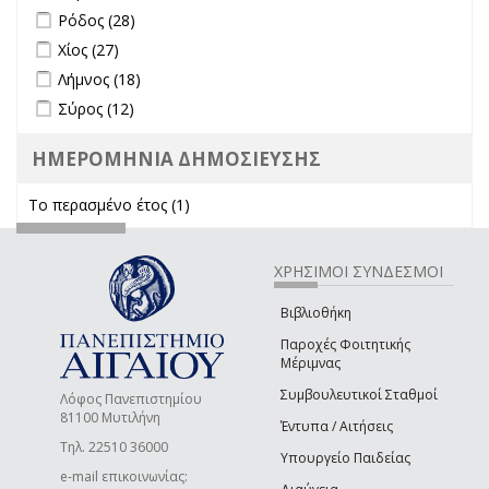
Apply Ρόδος filter
Apply Ρόδος filter
Ρόδος (28)
Apply Χίος filter
Apply Χίος filter
Χίος (27)
Apply Λήμνος filter
Apply Λήμνος filter
Λήμνος (18)
Apply Σύρος filter
Apply Σύρος filter
Σύρος (12)
ΗΜΕΡΟΜΗΝΙΑ ΔΗΜΟΣΙΕΥΣΗΣ
Το περασμένο έτος (1)
Apply Το περασμένο έτος filter
ΧΡΗΣΙΜΟΙ ΣΥΝΔΕΣΜΟΙ
Βιβλιοθήκη
Παροχές Φοιτητικής
Μέριμνας
Συμβουλευτικοί Σταθμοί
Λόφος Πανεπιστημίου
81100 Μυτιλήνη
Έντυπα / Αιτήσεις
Τηλ. 22510 36000
Υπουργείο Παιδείας
e-mail επικοινωνίας: