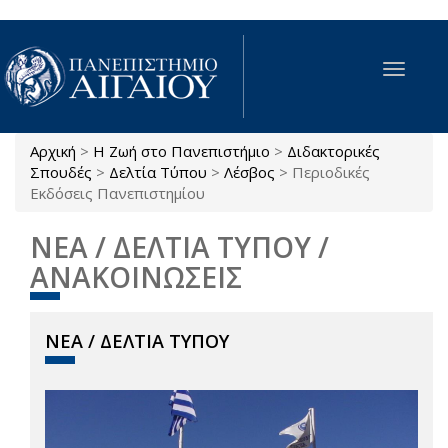
Παράκαμψη προς το κυρίως περιεχόμενο
Toggle
navigat
Αρχική
>
Η Ζωή στο Πανεπιστήμιο
>
Διδακτορικές
Είστε εδώ
Σπουδές
>
Δελτία Τύπου
>
Λέσβος
>
Περιοδικές
Εκδόσεις Πανεπιστημίου
ΝΕΑ / ΔΕΛΤΙΑ ΤΥΠΟΥ /
ΑΝΑΚΟΙΝΩΣΕΙΣ
ΝΕΑ / ΔΕΛΤΙΑ ΤΥΠΟΥ