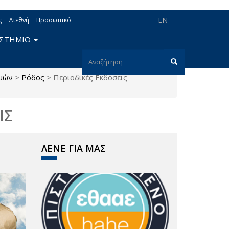
EN
ς
Διεθνή
Προσωπικό
ΙΣΤΗΜΙΟ
Φόρμα
σμών
>
Ρόδος
>
Περιοδικές Εκδόσεις
αναζήτησης
Αναζήτηση
ΙΣ
ΛΕΝΕ ΓΙΑ ΜΑΣ