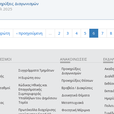
ηρύξεις Διαγωνισμών
υλ 2025
πρώτη
‹ προηγούμενη
…
2
3
4
5
6
7
8
ΔΕΣΜΟΙ
ΑΝΑΚΟΙΝΩΣΕΙΣ
ΕΚΔΗΛ
Προκηρύξεις
Ακαδη
Συγγράμματα Τμημάτων
Διαγωνισμών
κής
Διαλέξ
Η Ευρώπη σου
Προκηρύξεις Θέσεων
Εκθέσ
Κώδικας Ηθικής και
Σταθμοί
Βραβεία / Διακρίσεις
Επαγγελματικής
Εκπαι
Συμπεριφοράς
Διοικητικά Θέματα
Υπαλλήλων του Δημόσιου
Ημερί
Τομέα
ίας
Μεταπτυχιακά
Πολιτι
Πρωτόκολλα διαχείρισης
Φοιτητική Μέριμνα
Συνέδ