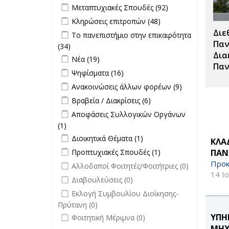
Apply Μεταπτυχιακές Σπουδές filter
Apply
Μεταπτυχιακές Σπουδές (92)
filter
Μεταπτυχιακές
Apply Κληρώσεις επιτροπών filter
Apply
Κληρώσεις επιτροπών (48)
Σπουδές filter
Κληρώσεις
Διε
Apply Το πανεπιστήμιο στην
Το πανεπιστήμιο στην επικαιρότητα
επιτροπών
επικαιρότητα filter
Παν
(34)
Apply Το πανεπιστήμιο στην
filter
Δια
Apply Νέα filter
επικαιρότητα filter
Apply Νέα filter
Νέα (19)
Παν
Apply Ψηφίσματα filter
Apply Ψηφίσματα filter
Ψηφίσματα (16)
Apply Ανακοινώσεις άλλων φορέων
Apply
Ανακοινώσεις άλλων φορέων (9)
filter
Ανακοινώσεις
Apply Βραβεία / Διακρίσεις filter
Apply
Βραβεία / Διακρίσεις (6)
άλλων
Βραβεία /
Apply Αποφάσεις Συλλογικών
Αποφάσεις Συλλογικών Οργάνων
φορέων filter
Διακρίσεις
Οργάνων filter
(1)
Apply Αποφάσεις Συλλογικών
filter
Apply Διοικητικά Θέματα filter
Οργάνων filter
Apply Διοικητικά
Διοικητικά Θέματα (1)
ΚΛΑ
Θέματα filter
Apply Προπτυχιακές Σπουδές filter
Apply
ΠΑΝ
Προπτυχιακές Σπουδές (1)
Προπτυχιακές
Προκ
undefined
Αλλοδαποί Φοιτητές/Φοιτήτριες (0)
Σπουδές filter
14 Ι
undefined
Διαβουλεύσεις (0)
undefined
Εκλογή Συμβουλίου Διοίκησης-
Πρύτανη (0)
undefined
ΥΠΗ
Φοιτητική Μέριμνα (0)
ΜΗΧ