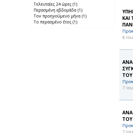
Τελευταίες 24 ώρες (1)
Apply Τελευταίες
Περασμένη εβδομάδα (1)
24 ώρες filter
Apply
ΥΠΗ
Τον προηγούμενο μήνα (1)
Περασμένη
Apply Τον
ΚΑΙ
Το περασμένο έτος (1)
Apply Το
εβδομάδα filter
προηγούμενο
ΠΑΝ
περασμένο έτος
μήνα filter
Προκ
filter
8 Ιο
ΑΝΑ
ΣΥΓ
ΤΟΥ
Προκ
7 Ιο
ΑΝΑ
ΤΟΥ
Προκ
7 Ιο