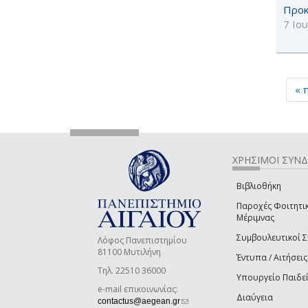
Προκ
7 Ιο
« 
ΧΡΗΣΙΜΟΙ ΣΥΝ
Βιβλιοθήκη
Παροχές Φοιτητι
Μέριμνας
Συμβουλευτικοί 
Λόφος Πανεπιστημίου
81100 Μυτιλήνη
Έντυπα / Αιτήσεις
Τηλ. 22510 36000
Υπουργείο Παιδε
e-mail επικοινωνίας:
Διαύγεια
(link sends e-mail)
contactus@aegean.gr