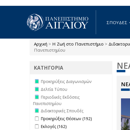
Παράκαμψη προς το κυρίως περιεχόμενο
ΣΠΟΥΔΕΣ
Αρχική
>
Η Ζωή στο Πανεπιστήμιο
>
Διδακτορι
Είστε εδώ
Πανεπιστημίου
ΝΕ
ΚΑΤΗΓΟΡΙΑ
Remove Προκηρύξεις Διαγωνισμών
Προκηρύξεις Διαγωνισμών
ΝΕΑ
filter
Remove Δελτία Τύπου filter
Δελτία Τύπου
Remove Περιοδικές Εκδόσεις
Περιοδικές Εκδόσεις
Πανεπιστημίου filter
Πανεπιστημίου
Remove Διδακτορικές Σπουδές filter
Διδακτορικές Σπουδές
Apply Προκηρύξεις Θέσεων filter
Apply
Προκηρύξεις Θέσεων (192)
Προκηρύξεις
Apply Εκλογές filter
Apply Εκλογές filter
Εκλογές (162)
Θέσεων