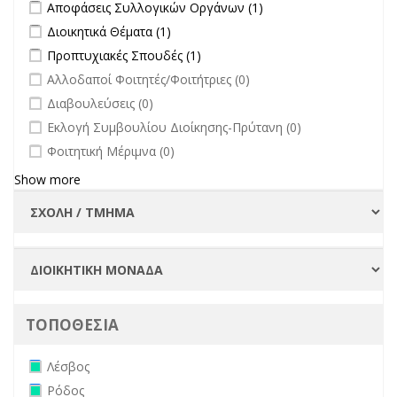
Apply Αποφάσεις Συλλογικών Οργάνων filter
Apply Αποφάσεις
Αποφάσεις Συλλογικών Οργάνων (1)
Συλλογικών
Apply Διοικητικά Θέματα filter
Apply Διοικητικά Θέματα filter
Διοικητικά Θέματα (1)
Οργάνων filter
Apply Προπτυχιακές Σπουδές filter
Apply Προπτυχιακές Σπουδές
Προπτυχιακές Σπουδές (1)
filter
undefined
Αλλοδαποί Φοιτητές/Φοιτήτριες (0)
undefined
Διαβουλεύσεις (0)
undefined
Εκλογή Συμβουλίου Διοίκησης-Πρύτανη (0)
undefined
Φοιτητική Μέριμνα (0)
Show more
ΤΟΠΟΘΕΣΙΑ
Remove Λέσβος filter
Λέσβος
Remove Ρόδος filter
Ρόδος