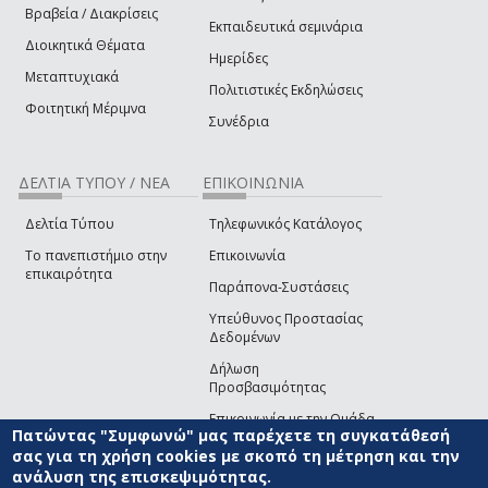
Βραβεία / Διακρίσεις
Εκπαιδευτικά σεμινάρια
Διοικητικά Θέματα
Ημερίδες
Μεταπτυχιακά
Πολιτιστικές Εκδηλώσεις
Φοιτητική Μέριμνα
Συνέδρια
ΔΕΛΤΙΑ ΤΥΠΟΥ / ΝΕΑ
ΕΠΙΚΟΙΝΩΝΙΑ
Δελτία Τύπου
Τηλεφωνικός Κατάλογος
Το πανεπιστήμιο στην
Επικοινωνία
επικαιρότητα
Παράπονα-Συστάσεις
Υπεύθυνος Προστασίας
Δεδομένων
Δήλωση
Προσβασιμότητας
Επικοινωνία με την Ομάδα
Πατώντας "Συμφωνώ" μας παρέχετε τη συγκατάθεσή
Ανάπτυξης του site
(link sends e-mail)
σας για τη χρήση cookies με σκοπό τη μέτρηση και την
ανάλυση της επισκεψιμότητας.
© ΠΑΝΕΠΙΣΤΗΜΙΟ ΑΙΓΑΙΟΥ
ΟΡΟΙ ΧΡΗΣΗΣ
ΠΟΛΙΤΙΚΗ COOKIES
ΟΜΑΔΑ