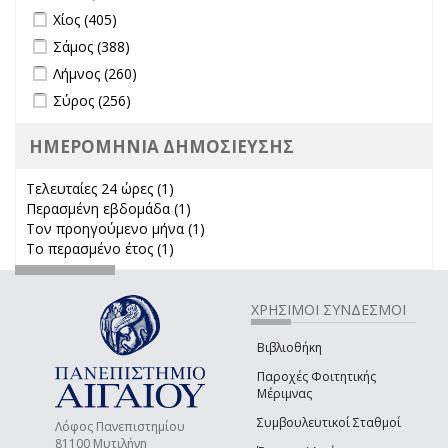
Apply Χίος filter
Apply Χίος filter
Χίος (405)
Apply Σάμος filter
Apply Σάμος filter
Σάμος (388)
Apply Λήμνος filter
Apply Λήμνος filter
Λήμνος (260)
Apply Σύρος filter
Apply Σύρος filter
Σύρος (256)
ΗΜΕΡΟΜΗΝΙΑ ΔΗΜΟΣΙΕΥΣΗΣ
Τελευταίες 24 ώρες (1)
Apply Τελευταίες 24 ώρες filter
Περασμένη εβδομάδα (1)
Apply Περασμένη εβδομάδα filter
Τον προηγούμενο μήνα (1)
Apply Τον προηγούμενο μήνα
Το περασμένο έτος (1)
Apply Το περασμένο έτος filter
filter
ΧΡΗΣΙΜΟΙ ΣΥΝΔΕΣΜΟΙ
Βιβλιοθήκη
Παροχές Φοιτητικής
Μέριμνας
Συμβουλευτικοί Σταθμοί
Λόφος Πανεπιστημίου
81100 Μυτιλήνη