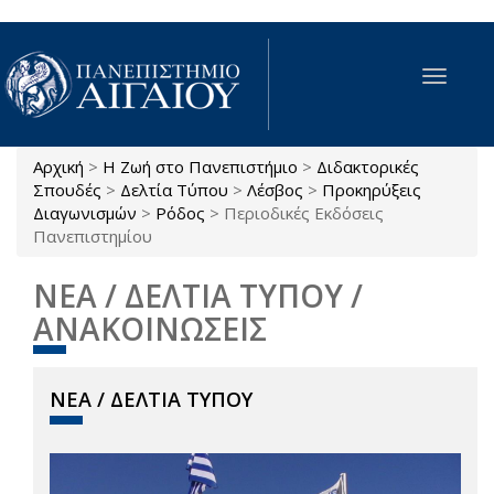
Παράκαμψη προς το κυρίως περιεχόμενο
Toggle
navigat
Αρχική
>
Η Ζωή στο Πανεπιστήμιο
>
Διδακτορικές
Είστε εδώ
Σπουδές
>
Δελτία Τύπου
>
Λέσβος
>
Προκηρύξεις
Διαγωνισμών
>
Ρόδος
>
Περιοδικές Εκδόσεις
Πανεπιστημίου
ΝΕΑ / ΔΕΛΤΙΑ ΤΥΠΟΥ /
ΑΝΑΚΟΙΝΩΣΕΙΣ
ΝΕΑ / ΔΕΛΤΙΑ ΤΥΠΟΥ