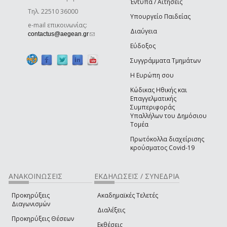
Έντυπα / Αιτήσεις
Τηλ. 22510 36000
Υπουργείο Παιδείας
e-mail επικοινωνίας:
Διαύγεια
(link sends e-mail)
contactus@aegean.gr
Εύδοξος
Συγγράμματα Τμημάτων
Η Ευρώπη σου
Κώδικας Ηθικής και
Επαγγελματικής
Συμπεριφοράς
Υπαλλήλων του Δημόσιου
Τομέα
Πρωτόκολλα διαχείρισης
κρούσματος Covid-19
ΑΝΑΚΟΙΝΩΣΕΙΣ
ΕΚΔΗΛΩΣΕΙΣ / ΣΥΝΕΔΡΙΑ
Προκηρύξεις
Ακαδημαϊκές Τελετές
Διαγωνισμών
Διαλέξεις
Προκηρύξεις Θέσεων
Εκθέσεις