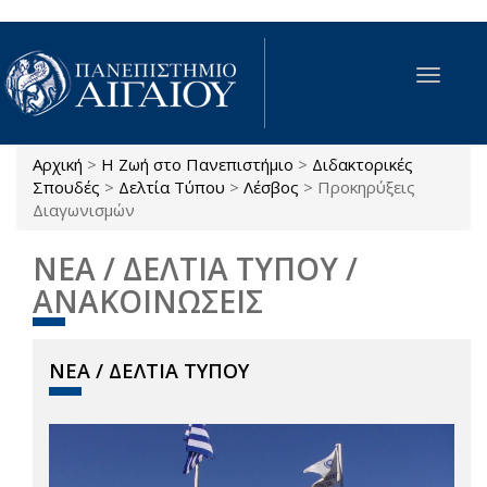
Παράκαμψη προς το κυρίως περιεχόμενο
Toggle
navigat
Αρχική
>
Η Ζωή στο Πανεπιστήμιο
>
Διδακτορικές
Είστε εδώ
Σπουδές
>
Δελτία Τύπου
>
Λέσβος
>
Προκηρύξεις
Διαγωνισμών
ΝΕΑ / ΔΕΛΤΙΑ ΤΥΠΟΥ /
ΑΝΑΚΟΙΝΩΣΕΙΣ
ΝΕΑ / ΔΕΛΤΙΑ ΤΥΠΟΥ