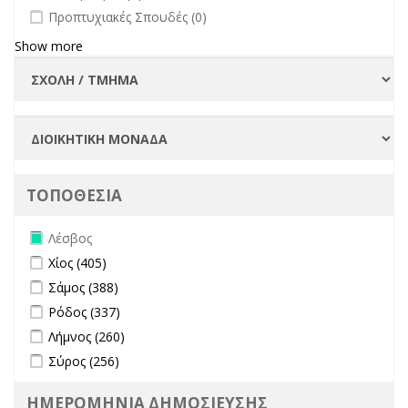
undefined
Προπτυχιακές Σπουδές (0)
Show more
ΤΟΠΟΘΕΣΙΑ
Remove Λέσβος filter
Λέσβος
Apply Χίος filter
Apply Χίος filter
Χίος (405)
Apply Σάμος filter
Apply Σάμος filter
Σάμος (388)
Apply Ρόδος filter
Apply Ρόδος filter
Ρόδος (337)
Apply Λήμνος filter
Apply Λήμνος filter
Λήμνος (260)
Apply Σύρος filter
Apply Σύρος filter
Σύρος (256)
ΗΜΕΡΟΜΗΝΙΑ ΔΗΜΟΣΙΕΥΣΗΣ