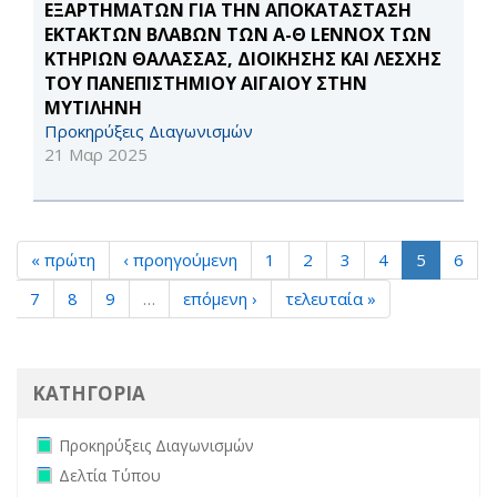
ΕΞΑΡΤΗΜΑΤΩΝ ΓΙΑ ΤΗΝ ΑΠΟΚΑΤΑΣΤΑΣΗ
ΕΚΤΑΚΤΩΝ ΒΛΑΒΩΝ ΤΩΝ Α-Θ LENNOX ΤΩΝ
ΚΤΗΡΙΩΝ ΘΑΛΑΣΣΑΣ, ΔΙΟΙΚΗΣΗΣ ΚΑΙ ΛΕΣΧΗΣ
ΤΟΥ ΠΑΝΕΠΙΣΤΗΜΙΟΥ ΑΙΓΑΙΟΥ ΣΤΗΝ
ΜΥΤΙΛΗΝΗ
Προκηρύξεις Διαγωνισμών
21 Μαρ 2025
« πρώτη
‹ προηγούμενη
1
2
3
4
5
6
7
8
9
…
επόμενη ›
τελευταία »
ΚΑΤΗΓΟΡΙΑ
Remove Προκηρύξεις Διαγωνισμών filter
Προκηρύξεις Διαγωνισμών
Remove Δελτία Τύπου filter
Δελτία Τύπου