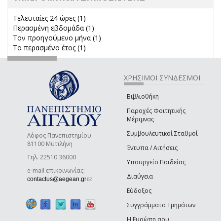
Τελευταίες 24 ώρες (1)
Apply Τελευταίες 24 ώρες filter
Περασμένη εβδομάδα (1)
Apply Περασμένη εβδομάδα filter
Τον προηγούμενο μήνα (1)
Apply Τον προηγούμενο μήνα
Το περασμένο έτος (1)
Apply Το περασμένο έτος filter
filter
ΧΡΗΣΙΜΟΙ ΣΥΝΔΕΣΜΟΙ
Βιβλιοθήκη
Παροχές Φοιτητικής
Μέριμνας
Συμβουλευτικοί Σταθμοί
Λόφος Πανεπιστημίου
81100 Μυτιλήνη
Έντυπα / Αιτήσεις
Τηλ. 22510 36000
Υπουργείο Παιδείας
e-mail επικοινωνίας:
Διαύγεια
(link sends e-mail)
contactus@aegean.gr
Εύδοξος
Συγγράμματα Τμημάτων
Η Ευρώπη σου