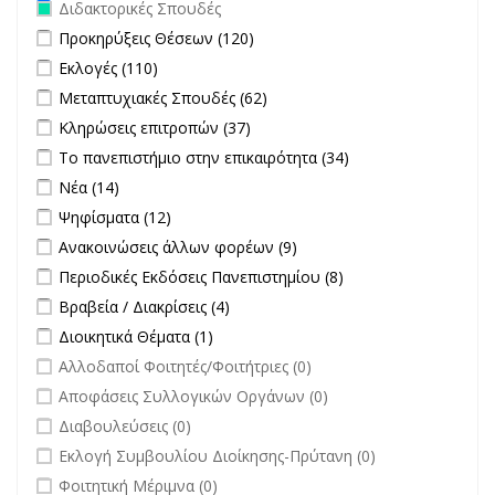
Remove Διδακτορικές Σπουδές filter
Διδακτορικές Σπουδές
Apply Προκηρύξεις Θέσεων filter
Apply Προκηρύξεις Θέσεων
Προκηρύξεις Θέσεων (120)
filter
Apply Εκλογές filter
Apply Εκλογές filter
Εκλογές (110)
Apply Μεταπτυχιακές Σπουδές filter
Apply Μεταπτυχιακές
Μεταπτυχιακές Σπουδές (62)
Σπουδές filter
Apply Κληρώσεις επιτροπών filter
Apply Κληρώσεις επιτροπών
Κληρώσεις επιτροπών (37)
filter
Apply Το πανεπιστήμιο στην επικαιρότητα filter
Apply Το
Το πανεπιστήμιο στην επικαιρότητα (34)
πανεπιστήμιο
Apply Νέα filter
Apply Νέα filter
Νέα (14)
στην
Apply Ψηφίσματα filter
Apply Ψηφίσματα filter
Ψηφίσματα (12)
επικαιρότητα filter
Apply Ανακοινώσεις άλλων φορέων filter
Apply Ανακοινώσεις
Ανακοινώσεις άλλων φορέων (9)
άλλων φορέων filter
Apply Περιοδικές Εκδόσεις Πανεπιστημίου filter
Apply Περιοδικές
Περιοδικές Εκδόσεις Πανεπιστημίου (8)
Εκδόσεις
Apply Βραβεία / Διακρίσεις filter
Apply Βραβεία / Διακρίσεις filter
Βραβεία / Διακρίσεις (4)
Πανεπιστημίου
Apply Διοικητικά Θέματα filter
Apply Διοικητικά Θέματα filter
Διοικητικά Θέματα (1)
filter
undefined
Αλλοδαποί Φοιτητές/Φοιτήτριες (0)
undefined
Αποφάσεις Συλλογικών Οργάνων (0)
undefined
Διαβουλεύσεις (0)
undefined
Εκλογή Συμβουλίου Διοίκησης-Πρύτανη (0)
undefined
Φοιτητική Μέριμνα (0)