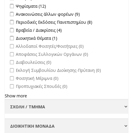
στην
Apply Ψηφίσματα filter
Apply Ψηφίσματα filter
Ψηφίσματα (12)
επικαιρότητα filter
Apply Ανακοινώσεις άλλων φορέων filter
Apply Ανακοινώσεις
Ανακοινώσεις άλλων φορέων (9)
άλλων φορέων filter
Apply Περιοδικές Εκδόσεις Πανεπιστημίου filter
Apply Περιοδικές
Περιοδικές Εκδόσεις Πανεπιστημίου (8)
Εκδόσεις
Apply Βραβεία / Διακρίσεις filter
Apply Βραβεία / Διακρίσεις filter
Βραβεία / Διακρίσεις (4)
Πανεπιστημίου
Apply Διοικητικά Θέματα filter
Apply Διοικητικά Θέματα filter
Διοικητικά Θέματα (1)
filter
undefined
Αλλοδαποί Φοιτητές/Φοιτήτριες (0)
undefined
Αποφάσεις Συλλογικών Οργάνων (0)
undefined
Διαβουλεύσεις (0)
undefined
Εκλογή Συμβουλίου Διοίκησης-Πρύτανη (0)
undefined
Φοιτητική Μέριμνα (0)
undefined
Προπτυχιακές Σπουδές (0)
Show more