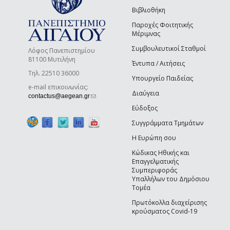
Βιβλιοθήκη
Παροχές Φοιτητικής
Μέριμνας
Συμβουλευτικοί Σταθμοί
Λόφος Πανεπιστημίου
81100 Μυτιλήνη
Έντυπα / Αιτήσεις
Τηλ. 22510 36000
Υπουργείο Παιδείας
e-mail επικοινωνίας:
Διαύγεια
(link sends e-mail)
contactus@aegean.gr
Εύδοξος
Συγγράμματα Τμημάτων
Η Ευρώπη σου
Κώδικας Ηθικής και
Επαγγελματικής
Συμπεριφοράς
Υπαλλήλων του Δημόσιου
Τομέα
Πρωτόκολλα διαχείρισης
κρούσματος Covid-19