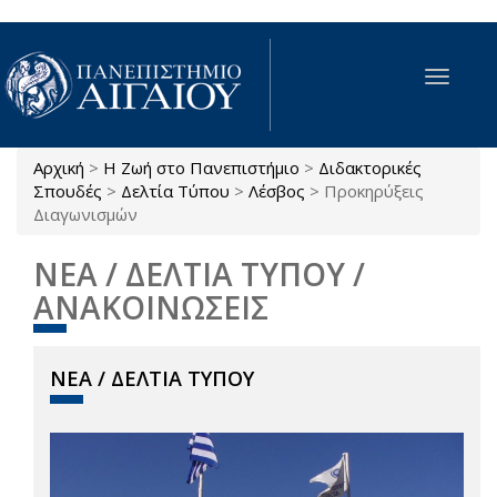
Παράκαμψη προς το κυρίως περιεχόμενο
Toggle
navigat
Αρχική
>
Η Ζωή στο Πανεπιστήμιο
>
Διδακτορικές
Είστε εδώ
Σπουδές
>
Δελτία Τύπου
>
Λέσβος
>
Προκηρύξεις
Διαγωνισμών
ΝΕΑ / ΔΕΛΤΙΑ ΤΥΠΟΥ /
ΑΝΑΚΟΙΝΩΣΕΙΣ
ΝΕΑ / ΔΕΛΤΙΑ ΤΥΠΟΥ