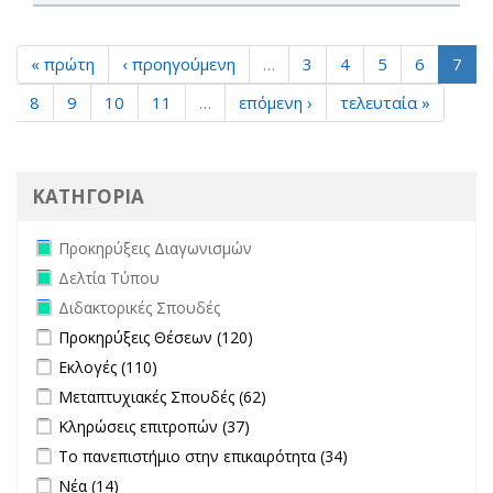
« πρώτη
‹ προηγούμενη
…
3
4
5
6
7
8
9
10
11
…
επόμενη ›
τελευταία »
ΚΑΤΗΓΟΡΙΑ
Remove Προκηρύξεις Διαγωνισμών filter
Προκηρύξεις Διαγωνισμών
Remove Δελτία Τύπου filter
Δελτία Τύπου
Remove Διδακτορικές Σπουδές filter
Διδακτορικές Σπουδές
Apply Προκηρύξεις Θέσεων filter
Apply Προκηρύξεις Θέσεων
Προκηρύξεις Θέσεων (120)
filter
Apply Εκλογές filter
Apply Εκλογές filter
Εκλογές (110)
Apply Μεταπτυχιακές Σπουδές filter
Apply Μεταπτυχιακές
Μεταπτυχιακές Σπουδές (62)
Σπουδές filter
Apply Κληρώσεις επιτροπών filter
Apply Κληρώσεις επιτροπών
Κληρώσεις επιτροπών (37)
filter
Apply Το πανεπιστήμιο στην επικαιρότητα filter
Apply Το
Το πανεπιστήμιο στην επικαιρότητα (34)
πανεπιστήμιο
Apply Νέα filter
Apply Νέα filter
Νέα (14)