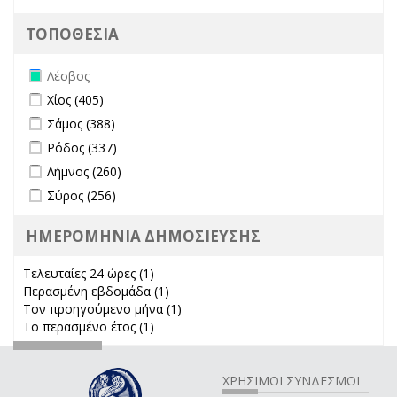
ΤΟΠΟΘΕΣΙΑ
Remove Λέσβος filter
Λέσβος
Apply Χίος filter
Apply Χίος filter
Χίος (405)
Apply Σάμος filter
Apply Σάμος filter
Σάμος (388)
Apply Ρόδος filter
Apply Ρόδος filter
Ρόδος (337)
Apply Λήμνος filter
Apply Λήμνος filter
Λήμνος (260)
Apply Σύρος filter
Apply Σύρος filter
Σύρος (256)
ΗΜΕΡΟΜΗΝΙΑ ΔΗΜΟΣΙΕΥΣΗΣ
Τελευταίες 24 ώρες (1)
Apply Τελευταίες 24 ώρες filter
Περασμένη εβδομάδα (1)
Apply Περασμένη εβδομάδα filter
Τον προηγούμενο μήνα (1)
Apply Τον προηγούμενο μήνα
Το περασμένο έτος (1)
Apply Το περασμένο έτος filter
filter
ΧΡΗΣΙΜΟΙ ΣΥΝΔΕΣΜΟΙ