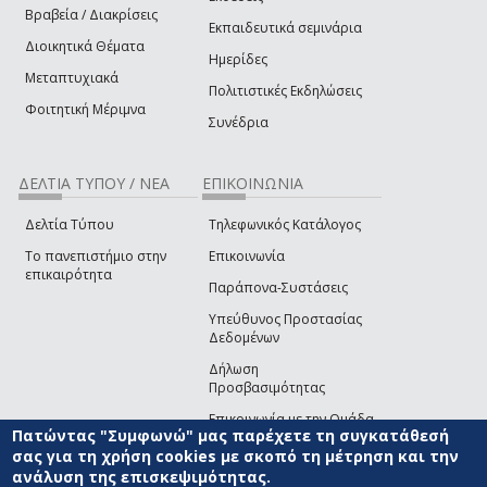
Βραβεία / Διακρίσεις
Εκπαιδευτικά σεμινάρια
Διοικητικά Θέματα
Ημερίδες
Μεταπτυχιακά
Πολιτιστικές Εκδηλώσεις
Φοιτητική Μέριμνα
Συνέδρια
ΔΕΛΤΙΑ ΤΥΠΟΥ / ΝΕΑ
ΕΠΙΚΟΙΝΩΝΙΑ
Δελτία Τύπου
Τηλεφωνικός Κατάλογος
Το πανεπιστήμιο στην
Επικοινωνία
επικαιρότητα
Παράπονα-Συστάσεις
Υπεύθυνος Προστασίας
Δεδομένων
Δήλωση
Προσβασιμότητας
Επικοινωνία με την Ομάδα
Πατώντας "Συμφωνώ" μας παρέχετε τη συγκατάθεσή
Ανάπτυξης του site
(link sends e-mail)
σας για τη χρήση cookies με σκοπό τη μέτρηση και την
ανάλυση της επισκεψιμότητας.
© ΠΑΝΕΠΙΣΤΗΜΙΟ ΑΙΓΑΙΟΥ
ΟΡΟΙ ΧΡΗΣΗΣ
ΠΟΛΙΤΙΚΗ COOKIES
ΟΜΑΔΑ