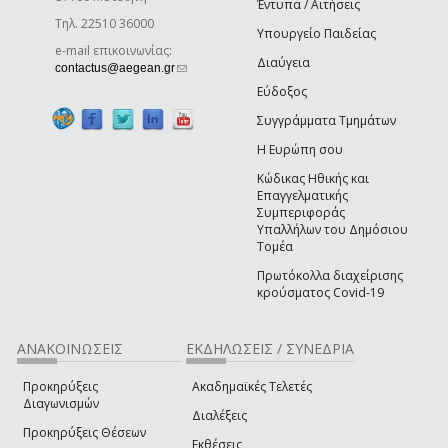
Έντυπα / Αιτήσεις
Τηλ. 22510 36000
Υπουργείο Παιδείας
e-mail επικοινωνίας:
Διαύγεια
(link sends e-mail)
contactus@aegean.gr
Εύδοξος
Συγγράμματα Τμημάτων
Η Ευρώπη σου
Κώδικας Ηθικής και
Επαγγελματικής
Συμπεριφοράς
Υπαλλήλων του Δημόσιου
Τομέα
Πρωτόκολλα διαχείρισης
κρούσματος Covid-19
ΑΝΑΚΟΙΝΩΣΕΙΣ
ΕΚΔΗΛΩΣΕΙΣ / ΣΥΝΕΔΡΙΑ
Προκηρύξεις
Ακαδημαϊκές Τελετές
Διαγωνισμών
Διαλέξεις
Προκηρύξεις Θέσεων
Εκθέσεις