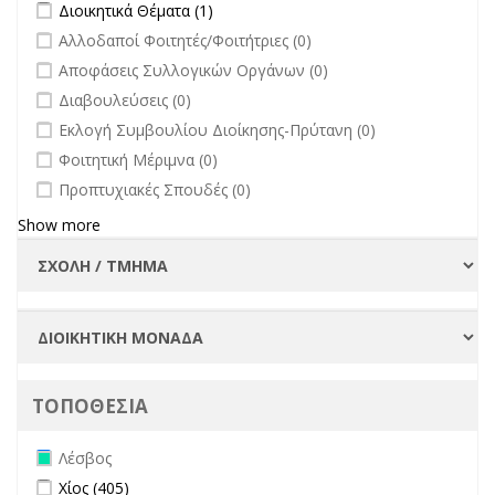
Apply Διοικητικά Θέματα filter
Apply Διοικητικά Θέματα filter
Διοικητικά Θέματα (1)
filter
undefined
Αλλοδαποί Φοιτητές/Φοιτήτριες (0)
undefined
Αποφάσεις Συλλογικών Οργάνων (0)
undefined
Διαβουλεύσεις (0)
undefined
Εκλογή Συμβουλίου Διοίκησης-Πρύτανη (0)
undefined
Φοιτητική Μέριμνα (0)
undefined
Προπτυχιακές Σπουδές (0)
Show more
ΤΟΠΟΘΕΣΙΑ
Remove Λέσβος filter
Λέσβος
Apply Χίος filter
Apply Χίος filter
Χίος (405)