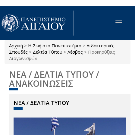
Παράκαμψη προς το κυρίως περιεχόμενο
Toggle
navigat
Αρχική
>
Η Ζωή στο Πανεπιστήμιο
>
Διδακτορικές
Είστε εδώ
Σπουδές
>
Δελτία Τύπου
>
Λέσβος
>
Προκηρύξεις
Διαγωνισμών
ΝΕΑ / ΔΕΛΤΙΑ ΤΥΠΟΥ /
ΑΝΑΚΟΙΝΩΣΕΙΣ
ΝΕΑ / ΔΕΛΤΙΑ ΤΥΠΟΥ