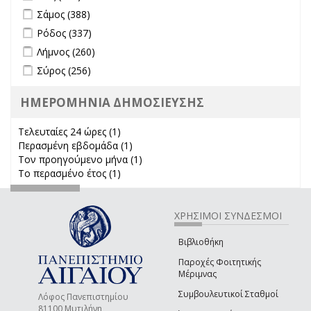
Apply Σάμος filter
Apply Σάμος filter
Σάμος (388)
Apply Ρόδος filter
Apply Ρόδος filter
Ρόδος (337)
Apply Λήμνος filter
Apply Λήμνος filter
Λήμνος (260)
Apply Σύρος filter
Apply Σύρος filter
Σύρος (256)
ΗΜΕΡΟΜΗΝΙΑ ΔΗΜΟΣΙΕΥΣΗΣ
Τελευταίες 24 ώρες (1)
Apply Τελευταίες 24 ώρες filter
Περασμένη εβδομάδα (1)
Apply Περασμένη εβδομάδα filter
Τον προηγούμενο μήνα (1)
Apply Τον προηγούμενο μήνα
Το περασμένο έτος (1)
Apply Το περασμένο έτος filter
filter
ΧΡΗΣΙΜΟΙ ΣΥΝΔΕΣΜΟΙ
Βιβλιοθήκη
Παροχές Φοιτητικής
Μέριμνας
Συμβουλευτικοί Σταθμοί
Λόφος Πανεπιστημίου
81100 Μυτιλήνη