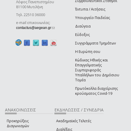
Συμβουλευτικοί Σταθμοί
Λόφος Πανεπιστημίου
81100 Μυτιλήνη
Έντυπα / Αιτήσεις
Τηλ. 22510 36000
Υπουργείο Παιδείας
e-mail επικοινωνίας:
Διαύγεια
(link sends e-mail)
contactus@aegean.gr
Εύδοξος
Συγγράμματα Τμημάτων
Η Ευρώπη σου
Κώδικας Ηθικής και
Επαγγελματικής
Συμπεριφοράς
Υπαλλήλων του Δημόσιου
Τομέα
Πρωτόκολλα διαχείρισης
κρούσματος Covid-19
ΑΝΑΚΟΙΝΩΣΕΙΣ
ΕΚΔΗΛΩΣΕΙΣ / ΣΥΝΕΔΡΙΑ
Προκηρύξεις
Ακαδημαϊκές Τελετές
Διαγωνισμών
Διαλέξεις