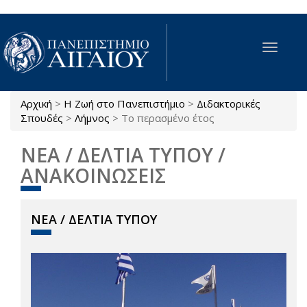
Παράκαμψη προς το κυρίως περιεχόμενο
Toggle
navigat
Αρχική
>
Η Ζωή στο Πανεπιστήμιο
>
Διδακτορικές
Είστε εδώ
Σπουδές
>
Λήμνος
>
Το περασμένο έτος
ΝΕΑ / ΔΕΛΤΙΑ ΤΥΠΟΥ /
ΑΝΑΚΟΙΝΩΣΕΙΣ
ΝΕΑ / ΔΕΛΤΙΑ ΤΥΠΟΥ