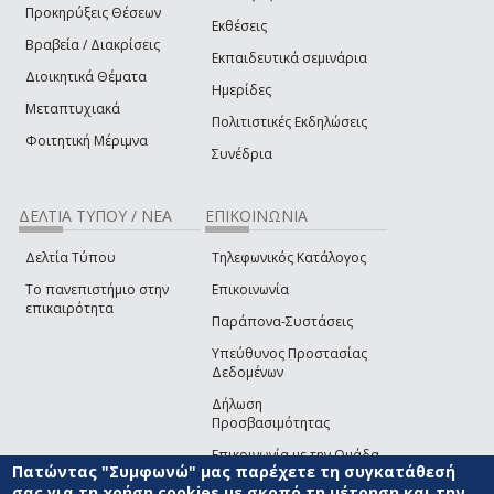
Προκηρύξεις Θέσεων
Εκθέσεις
Βραβεία / Διακρίσεις
Εκπαιδευτικά σεμινάρια
Διοικητικά Θέματα
Ημερίδες
Μεταπτυχιακά
Πολιτιστικές Εκδηλώσεις
Φοιτητική Μέριμνα
Συνέδρια
ΔΕΛΤΙΑ ΤΥΠΟΥ / ΝΕΑ
ΕΠΙΚΟΙΝΩΝΙΑ
Δελτία Τύπου
Τηλεφωνικός Κατάλογος
Το πανεπιστήμιο στην
Επικοινωνία
επικαιρότητα
Παράπονα-Συστάσεις
Υπεύθυνος Προστασίας
Δεδομένων
Δήλωση
Προσβασιμότητας
Επικοινωνία με την Ομάδα
Πατώντας "Συμφωνώ" μας παρέχετε τη συγκατάθεσή
Ανάπτυξης του site
(link sends e-mail)
σας για τη χρήση cookies με σκοπό τη μέτρηση και την