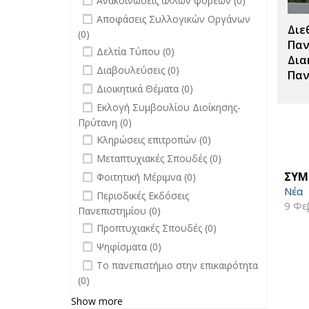
Ανακοινώσεις άλλων φορέων (0)
undefined
Αποφάσεις Συλλογικών Οργάνων
Διε
(0)
Παν
undefined
Δελτία Τύπου (0)
Δια
undefined
Διαβουλεύσεις (0)
Παν
undefined
Διοικητικά Θέματα (0)
undefined
Εκλογή Συμβουλίου Διοίκησης-
Πρύτανη (0)
undefined
Κληρώσεις επιτροπών (0)
undefined
Μεταπτυχιακές Σπουδές (0)
undefined
ΣΥΜ
Φοιτητική Μέριμνα (0)
Νέα
undefined
Περιοδικές Εκδόσεις
9 Φε
Πανεπιστημίου (0)
undefined
Προπτυχιακές Σπουδές (0)
undefined
Ψηφίσματα (0)
undefined
Το πανεπιστήμιο στην επικαιρότητα
(0)
Show more