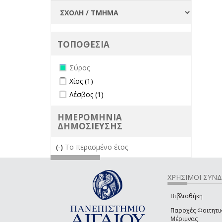
ΤΟΠΟΘΕΣΙΑ
Remove Σύρος filter
Σύρος
Apply Χίος filter
Apply Χίος filter
Χίος (1)
Apply Λέσβος filter
Apply Λέσβος filter
Λέσβος (1)
ΗΜΕΡΟΜΗΝΙΑ
ΔΗΜΟΣΙΕΥΣΗΣ
(-)
Remove Το περασμένο έτος filter
Το περασμένο έτος
ΧΡΗΣΙΜΟΙ ΣΥΝ
Βιβλιοθήκη
Παροχές Φοιτητι
Μέριμνας