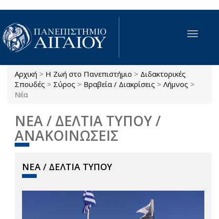
Παράκαμψη προς το κυρίως περιεχόμενο
Toggle
navigat
Αρχική
>
Η Ζωή στο Πανεπιστήμιο
>
Διδακτορικές
Είστε εδώ
Σπουδές
>
Σύρος
>
Βραβεία / Διακρίσεις
>
Λήμνος
>
Νέα
ΝΕΑ / ΔΕΛΤΙΑ ΤΥΠΟΥ /
ΑΝΑΚΟΙΝΩΣΕΙΣ
ΝΕΑ / ΔΕΛΤΙΑ ΤΥΠΟΥ