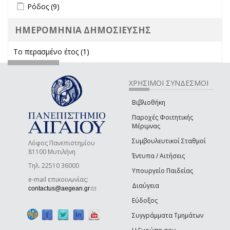
Apply Ρόδος filter
Apply Ρόδος filter
Ρόδος (9)
ΗΜΕΡΟΜΗΝΙΑ ΔΗΜΟΣΙΕΥΣΗΣ
Το περασμένο έτος (1)
Apply Το περασμένο έτος filter
ΧΡΗΣΙΜΟΙ ΣΥΝΔΕΣΜΟΙ
Βιβλιοθήκη
Παροχές Φοιτητικής
Μέριμνας
Συμβουλευτικοί Σταθμοί
Λόφος Πανεπιστημίου
81100 Μυτιλήνη
Έντυπα / Αιτήσεις
Τηλ. 22510 36000
Υπουργείο Παιδείας
e-mail επικοινωνίας:
Διαύγεια
(link sends e-mail)
contactus@aegean.gr
Εύδοξος
Συγγράμματα Τμημάτων