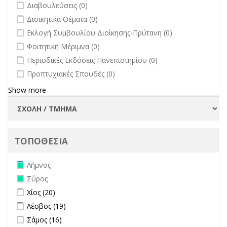
undefined
Διαβουλεύσεις (0)
undefined
Διοικητικά Θέματα (0)
undefined
Εκλογή Συμβουλίου Διοίκησης-Πρύτανη (0)
undefined
Φοιτητική Μέριμνα (0)
undefined
Περιοδικές Εκδόσεις Πανεπιστημίου (0)
undefined
Προπτυχιακές Σπουδές (0)
Show more
ΤΟΠΟΘΕΣΙΑ
Remove Λήμνος filter
Λήμνος
Remove Σύρος filter
Σύρος
Apply Χίος filter
Apply Χίος filter
Χίος (20)
Apply Λέσβος filter
Apply Λέσβος filter
Λέσβος (19)
Apply Σάμος filter
Apply Σάμος filter
Σάμος (16)