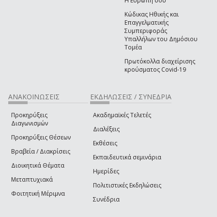
Η Ευρώπη σου
Κώδικας Ηθικής και
Επαγγελματικής
Συμπεριφοράς
Υπαλλήλων του Δημόσιου
Τομέα
Πρωτόκολλα διαχείρισης
κρούσματος Covid-19
ΑΝΑΚΟΙΝΩΣΕΙΣ
ΕΚΔΗΛΩΣΕΙΣ / ΣΥΝΕΔΡΙΑ
Προκηρύξεις
Ακαδημαϊκές Τελετές
Διαγωνισμών
Διαλέξεις
Προκηρύξεις Θέσεων
Εκθέσεις
Βραβεία / Διακρίσεις
Εκπαιδευτικά σεμινάρια
Διοικητικά Θέματα
Ημερίδες
Μεταπτυχιακά
Πολιτιστικές Εκδηλώσεις
Φοιτητική Μέριμνα
Συνέδρια