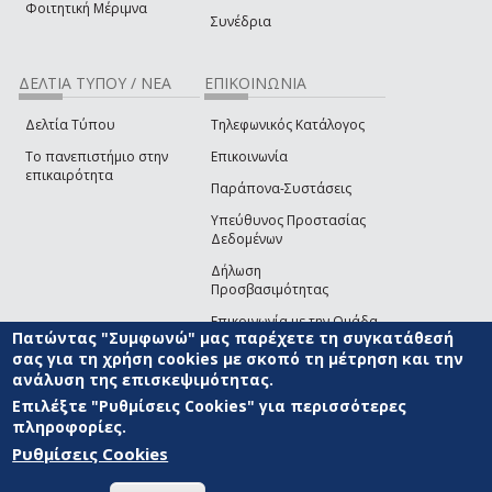
Φοιτητική Μέριμνα
Συνέδρια
ΔΕΛΤΙΑ ΤΥΠΟΥ / ΝΕΑ
ΕΠΙΚΟΙΝΩΝΙΑ
Δελτία Τύπου
Τηλεφωνικός Κατάλογος
Το πανεπιστήμιο στην
Επικοινωνία
επικαιρότητα
Παράπονα-Συστάσεις
Υπεύθυνος Προστασίας
Δεδομένων
Δήλωση
Προσβασιμότητας
Επικοινωνία με την Ομάδα
Πατώντας "Συμφωνώ" μας παρέχετε τη συγκατάθεσή
Ανάπτυξης του site
(link sends e-mail)
σας για τη χρήση cookies με σκοπό τη μέτρηση και την
ανάλυση της επισκεψιμότητας.
© ΠΑΝΕΠΙΣΤΗΜΙΟ ΑΙΓΑΙΟΥ
ΟΡΟΙ ΧΡΗΣΗΣ
ΠΟΛΙΤΙΚΗ COOKIES
ΟΜΑΔΑ
ΑΝΑΠΤΥΞΗΣ
Επιλέξτε "Ρυθμίσεις Cookies" για περισσότερες
πληροφορίες.
Ρυθμίσεις Cookies