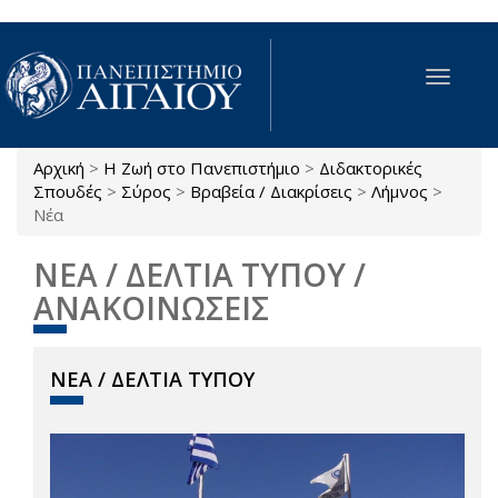
Παράκαμψη προς το κυρίως περιεχόμενο
Toggle
navigat
Αρχική
>
Η Ζωή στο Πανεπιστήμιο
>
Διδακτορικές
Είστε εδώ
Σπουδές
>
Σύρος
>
Βραβεία / Διακρίσεις
>
Λήμνος
>
Νέα
ΝΕΑ / ΔΕΛΤΙΑ ΤΥΠΟΥ /
ΑΝΑΚΟΙΝΩΣΕΙΣ
ΝΕΑ / ΔΕΛΤΙΑ ΤΥΠΟΥ