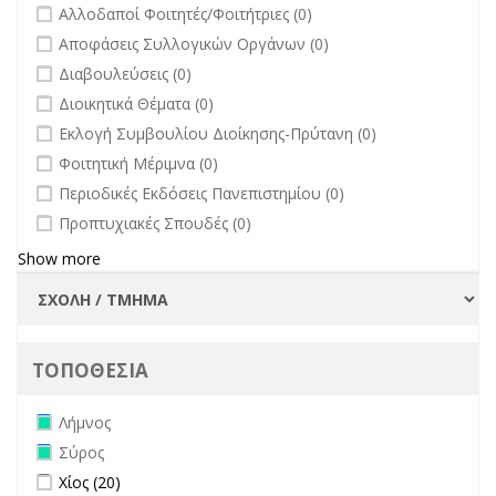
άλλων φορέων filter
undefined
Αλλοδαποί Φοιτητές/Φοιτήτριες (0)
undefined
Αποφάσεις Συλλογικών Οργάνων (0)
undefined
Διαβουλεύσεις (0)
undefined
Διοικητικά Θέματα (0)
undefined
Εκλογή Συμβουλίου Διοίκησης-Πρύτανη (0)
undefined
Φοιτητική Μέριμνα (0)
undefined
Περιοδικές Εκδόσεις Πανεπιστημίου (0)
undefined
Προπτυχιακές Σπουδές (0)
Show more
ΤΟΠΟΘΕΣΙΑ
Remove Λήμνος filter
Λήμνος
Remove Σύρος filter
Σύρος
Apply Χίος filter
Apply Χίος filter
Χίος (20)