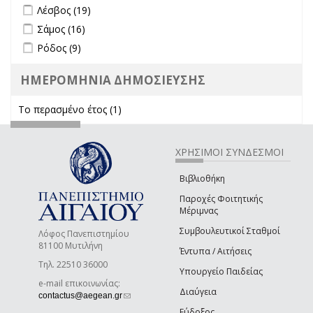
Apply Λέσβος filter
Apply Λέσβος filter
Λέσβος (19)
Apply Σάμος filter
Apply Σάμος filter
Σάμος (16)
Apply Ρόδος filter
Apply Ρόδος filter
Ρόδος (9)
ΗΜΕΡΟΜΗΝΙΑ ΔΗΜΟΣΙΕΥΣΗΣ
Το περασμένο έτος (1)
Apply Το περασμένο έτος filter
ΧΡΗΣΙΜΟΙ ΣΥΝΔΕΣΜΟΙ
Βιβλιοθήκη
Παροχές Φοιτητικής
Μέριμνας
Συμβουλευτικοί Σταθμοί
Λόφος Πανεπιστημίου
81100 Μυτιλήνη
Έντυπα / Αιτήσεις
Τηλ. 22510 36000
Υπουργείο Παιδείας
e-mail επικοινωνίας:
Διαύγεια
(link sends e-mail)
contactus@aegean.gr
Εύδοξος