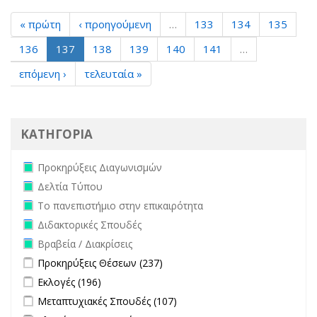
« πρώτη
‹ προηγούμενη
…
133
134
135
136
137
138
139
140
141
…
επόμενη ›
τελευταία »
ΚΑΤΗΓΟΡΙΑ
Remove Προκηρύξεις Διαγωνισμών filter
Προκηρύξεις Διαγωνισμών
Remove Δελτία Τύπου filter
Δελτία Τύπου
Remove Το πανεπιστήμιο στην επικαιρότητα filter
Το πανεπιστήμιο στην επικαιρότητα
Remove Διδακτορικές Σπουδές filter
Διδακτορικές Σπουδές
Remove Βραβεία / Διακρίσεις filter
Βραβεία / Διακρίσεις
Apply Προκηρύξεις Θέσεων filter
Apply Προκηρύξεις Θέσεων
Προκηρύξεις Θέσεων (237)
filter
Apply Εκλογές filter
Apply Εκλογές filter
Εκλογές (196)
Apply Μεταπτυχιακές Σπουδές filter
Apply Μεταπτυχιακές
Μεταπτυχιακές Σπουδές (107)
Σπουδές filter
Apply Κληρώσεις επιτροπών filter
Apply Κληρώσεις επιτροπών