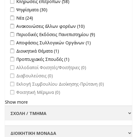
Κληρώσεις επιτροπών (58)
filter
Apply Ψηφίσματα filter
Apply Ψηφίσματα filter
Ψηφίσματα (30)
Apply Νέα filter
Apply Νέα filter
Νέα (24)
Apply Ανακοινώσεις άλλων φορέων filter
Apply Ανακοινώσεις
Ανακοινώσεις άλλων φορέων (10)
άλλων φορέων filter
Apply Περιοδικές Εκδόσεις Πανεπιστημίου filter
Apply Περιοδικές
Περιοδικές Εκδόσεις Πανεπιστημίου (9)
Εκδόσεις
Apply Αποφάσεις Συλλογικών Οργάνων filter
Apply Αποφάσεις
Αποφάσεις Συλλογικών Οργάνων (1)
Πανεπιστημίου
Συλλογικών
Apply Διοικητικά Θέματα filter
Apply Διοικητικά Θέματα filter
Διοικητικά Θέματα (1)
filter
Οργάνων filter
Apply Προπτυχιακές Σπουδές filter
Apply Προπτυχιακές Σπουδές
Προπτυχιακές Σπουδές (1)
filter
undefined
Αλλοδαποί Φοιτητές/Φοιτήτριες (0)
undefined
Διαβουλεύσεις (0)
undefined
Εκλογή Συμβουλίου Διοίκησης-Πρύτανη (0)
undefined
Φοιτητική Μέριμνα (0)
Show more