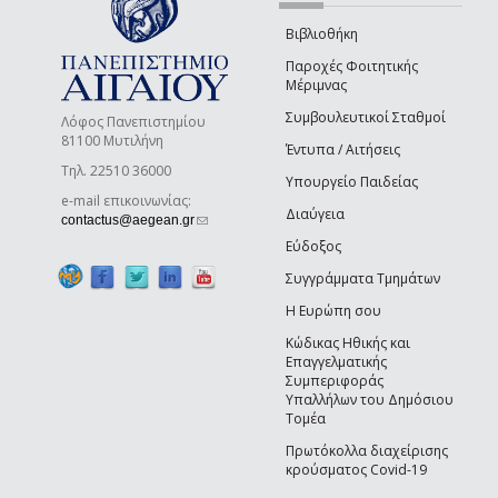
Βιβλιοθήκη
Παροχές Φοιτητικής
Μέριμνας
Συμβουλευτικοί Σταθμοί
Λόφος Πανεπιστημίου
81100 Μυτιλήνη
Έντυπα / Αιτήσεις
Τηλ. 22510 36000
Υπουργείο Παιδείας
e-mail επικοινωνίας:
Διαύγεια
(link sends e-mail)
contactus@aegean.gr
Εύδοξος
Συγγράμματα Τμημάτων
Η Ευρώπη σου
Κώδικας Ηθικής και
Επαγγελματικής
Συμπεριφοράς
Υπαλλήλων του Δημόσιου
Τομέα
Πρωτόκολλα διαχείρισης
κρούσματος Covid-19