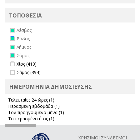
ΤΟΠΟΘΕΣΙΑ
Remove Λέσβος filter
Λέσβος
Remove Ρόδος filter
Ρόδος
Remove Λήμνος filter
Λήμνος
Remove Σύρος filter
Σύρος
Apply Χίος filter
Apply Χίος filter
Χίος (410)
Apply Σάμος filter
Apply Σάμος filter
Σάμος (394)
ΗΜΕΡΟΜΗΝΙΑ ΔΗΜΟΣΙΕΥΣΗΣ
Τελευταίες 24 ώρες (1)
Apply Τελευταίες 24 ώρες filter
Περασμένη εβδομάδα (1)
Apply Περασμένη εβδομάδα filter
Τον προηγούμενο μήνα (1)
Apply Τον προηγούμενο μήνα
Το περασμένο έτος (1)
Apply Το περασμένο έτος filter
filter
ΧΡΗΣΙΜΟΙ ΣΥΝΔΕΣΜΟΙ