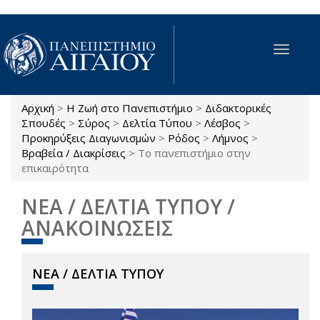
Παράκαμψη προς το κυρίως περιεχόμενο
Toggle
navigat
Αρχική
>
Η Ζωή στο Πανεπιστήμιο
>
Διδακτορικές
Είστε εδώ
Σπουδές
>
Σύρος
>
Δελτία Τύπου
>
Λέσβος
>
Προκηρύξεις Διαγωνισμών
>
Ρόδος
>
Λήμνος
>
Βραβεία / Διακρίσεις
>
Το πανεπιστήμιο στην
επικαιρότητα
ΝΕΑ / ΔΕΛΤΙΑ ΤΥΠΟΥ /
ΑΝΑΚΟΙΝΩΣΕΙΣ
ΝΕΑ / ΔΕΛΤΙΑ ΤΥΠΟΥ