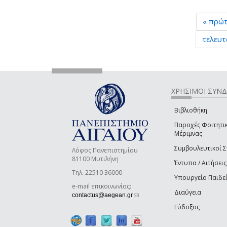
« πρώ
τελευτ
ΧΡΗΣΙΜΟΙ ΣΥΝ
Βιβλιοθήκη
Παροχές Φοιτητι
Μέριμνας
Συμβουλευτικοί 
Λόφος Πανεπιστημίου
81100 Μυτιλήνη
Έντυπα / Αιτήσεις
Τηλ. 22510 36000
Υπουργείο Παιδε
e-mail επικοινωνίας:
Διαύγεια
(link sends e-mail)
contactus@aegean.gr
Εύδοξος