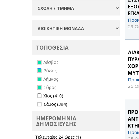
ΕΞΟ
ΕΓΚ
Προκ
29 Ο
ΤΟΠΟΘΕΣΙΑ
ΔΙΑ
ΠΥΡ
Remove Λέσβος filter
Λέσβος
ΧΟΡ
Remove Ρόδος filter
Ρόδος
ΜΥΤ
Remove Λήμνος filter
Λήμνος
Προκ
26 Ο
Remove Σύρος filter
Σύρος
Apply Χίος filter
Apply Χίος filter
Χίος (410)
Apply Σάμος filter
Apply Σάμος filter
Σάμος (394)
ΠΡΟ
ΗΜΕΡΟΜΗΝΙΑ
ΑΝΤ
ΔΗΜΟΣΙΕΥΣΗΣ
ΚΤΗ
Προκ
Τελευταίες 24 ώρες (1)
Apply Τελευταίες
25 Ο