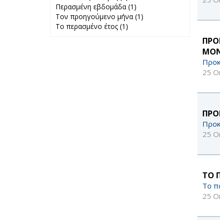
Περασμένη εβδομάδα (1)
24 ώρες filter
Apply
Τον προηγούμενο μήνα (1)
Περασμένη
Apply Τον
Το περασμένο έτος (1)
Apply Το
εβδομάδα filter
προηγούμενο
περασμένο έτος
μήνα filter
ΠΡΟ
filter
ΜΟΝ
Προκ
25 Ο
ΠΡΟ
Προκ
25 Ο
ΤΟ 
Το π
25 Ο