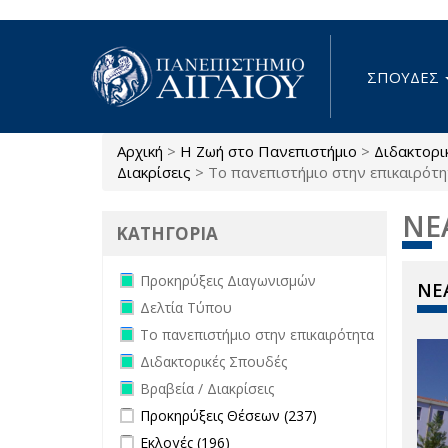
Παράκαμψη προς το κυρίως περιεχόμενο
ΣΠΟΥΔΕΣ
Αρχική
>
Η Ζωή στο Πανεπιστήμιο
>
Διδακτορι
Είστε εδώ
Διακρίσεις
>
Το πανεπιστήμιο στην επικαιρότ
ΝΕ
ΚΑΤΗΓΟΡΙΑ
Remove Προκηρύξεις Διαγωνισμών
Προκηρύξεις Διαγωνισμών
ΝΕΑ
filter
Remove Δελτία Τύπου filter
Δελτία Τύπου
Remove Το πανεπιστήμιο στην
Το πανεπιστήμιο στην επικαιρότητα
επικαιρότητα filter
Remove Διδακτορικές Σπουδές filter
Διδακτορικές Σπουδές
Remove Βραβεία / Διακρίσεις filter
Βραβεία / Διακρίσεις
Apply Προκηρύξεις Θέσεων filter
Apply
Προκηρύξεις Θέσεων (237)
Προκηρύξεις
Apply Εκλογές filter
Apply Εκλογές filter
Εκλογές (196)