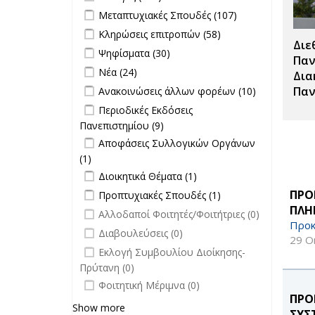
Θέσεων
Apply Μεταπτυχιακές Σπουδές filter
Apply
Μεταπτυχιακές Σπουδές (107)
filter
Μεταπτυχιακές
Apply Κληρώσεις επιτροπών filter
Apply
Κληρώσεις επιτροπών (58)
Σπουδές filter
Διε
Κληρώσεις
Apply Ψηφίσματα filter
Apply Ψηφίσματα filter
Ψηφίσματα (30)
επιτροπών
Παν
Apply Νέα filter
Apply Νέα filter
Νέα (24)
filter
Δια
Apply Ανακοινώσεις άλλων φορέων
Apply
Παν
Ανακοινώσεις άλλων φορέων (10)
filter
Ανακοινώσει
Apply Περιοδικές Εκδόσεις
Περιοδικές Εκδόσεις
άλλων
Πανεπιστημίου filter
Πανεπιστημίου (9)
Apply Περιοδικές
φορέων filte
Apply Αποφάσεις Συλλογικών
Εκδόσεις
Αποφάσεις Συλλογικών Οργάνων
Οργάνων filter
Πανεπιστημίου filter
(1)
Apply Αποφάσεις Συλλογικών
Apply Διοικητικά Θέματα filter
Οργάνων filter
Apply Διοικητικά
Διοικητικά Θέματα (1)
Θέματα filter
Apply Προπτυχιακές Σπουδές filter
Apply
ΠΡΟ
Προπτυχιακές Σπουδές (1)
Προπτυχιακές
ΠΛΗ
undefined
Αλλοδαποί Φοιτητές/Φοιτήτριες (0)
Σπουδές filter
Προκ
undefined
Διαβουλεύσεις (0)
29 Ο
undefined
Εκλογή Συμβουλίου Διοίκησης-
Πρύτανη (0)
undefined
Φοιτητική Μέριμνα (0)
ΠΡΟ
Show more
ΣΥΣ