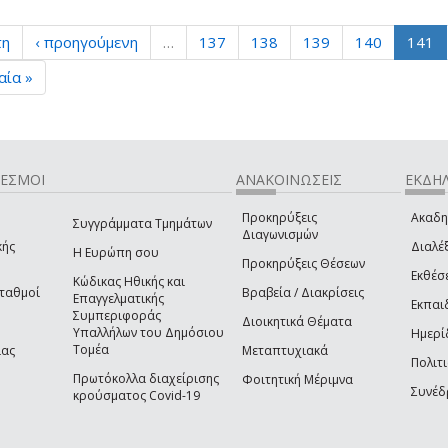
τη
‹ προηγούμενη
…
137
138
139
140
141
αία »
ΔΕΣΜΟΙ
ΑΝΑΚΟΙΝΩΣΕΙΣ
ΕΚΔΗΛ
Προκηρύξεις
Ακαδη
Συγγράμματα Τμημάτων
Διαγωνισμών
κής
Διαλέξ
Η Ευρώπη σου
Προκηρύξεις Θέσεων
Εκθέσ
Κώδικας Ηθικής και
Σταθμοί
Βραβεία / Διακρίσεις
Επαγγελματικής
Εκπαι
Συμπεριφοράς
Διοικητικά Θέματα
Υπαλλήλων του Δημόσιου
Ημερί
Τομέα
ίας
Μεταπτυχιακά
Πολιτι
Πρωτόκολλα διαχείρισης
Φοιτητική Μέριμνα
Συνέδ
κρούσματος Covid-19