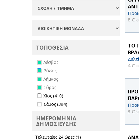
ΑΝΤ
Προκ
8 Οκ
ΤΟ 
ΤΟΠΟΘΕΣΙΑ
ΒΡΑΔ
Δελτ
Remove Λέσβος filter
Λέσβος
4 Οκ
Remove Ρόδος filter
Ρόδος
Remove Λήμνος filter
Λήμνος
Remove Σύρος filter
Σύρος
ΠΡΟ
Apply Χίος filter
Apply Χίος filter
Χίος (410)
ΠΑΡ
Apply Σάμος filter
Apply Σάμος filter
Σάμος (394)
Προκ
3 Οκ
ΗΜΕΡΟΜΗΝΙΑ
ΔΗΜΟΣΙΕΥΣΗΣ
ANA
Τελευταίες 24 ώρες (1)
Apply Τελευταίες