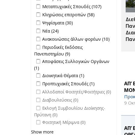
Θέσεων
Apply Μεταπτυχιακές Σπουδές filter
Apply
Μεταπτυχιακές Σπουδές (107)
filter
Μεταπτυχιακές
Apply Κληρώσεις επιτροπών filter
Apply
Κληρώσεις επιτροπών (58)
Σπουδές filter
Διε
Κληρώσεις
Apply Ψηφίσματα filter
Apply Ψηφίσματα filter
Ψηφίσματα (30)
επιτροπών
Παν
Apply Νέα filter
Apply Νέα filter
Νέα (24)
filter
Δια
Apply Ανακοινώσεις άλλων φορέων
Apply
Παν
Ανακοινώσεις άλλων φορέων (10)
filter
Ανακοινώσει
Apply Περιοδικές Εκδόσεις
Περιοδικές Εκδόσεις
άλλων
Πανεπιστημίου filter
Πανεπιστημίου (9)
Apply Περιοδικές
φορέων filte
Apply Αποφάσεις Συλλογικών
Εκδόσεις
Αποφάσεις Συλλογικών Οργάνων
Οργάνων filter
Πανεπιστημίου filter
(1)
Apply Αποφάσεις Συλλογικών
Apply Διοικητικά Θέματα filter
Οργάνων filter
Apply Διοικητικά
Διοικητικά Θέματα (1)
Θέματα filter
Apply Προπτυχιακές Σπουδές filter
Apply
ΑΠ’
Προπτυχιακές Σπουδές (1)
Προπτυχιακές
ΜΟΝ
undefined
Αλλοδαποί Φοιτητές/Φοιτήτριες (0)
Σπουδές filter
Προκ
undefined
Διαβουλεύσεις (0)
9 Οκ
undefined
Εκλογή Συμβουλίου Διοίκησης-
Πρύτανη (0)
undefined
Φοιτητική Μέριμνα (0)
ΑΠ’
Show more
ΟΡΓ