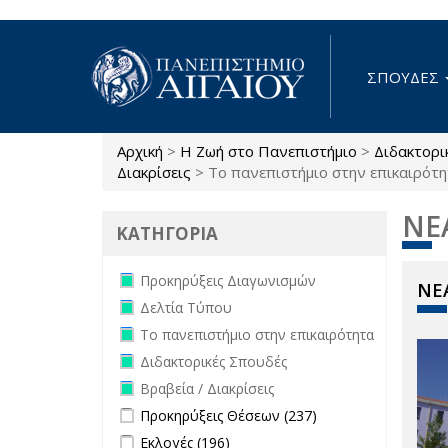
Παράκαμψη προς το κυρίως περιεχόμενο
ΣΠΟΥΔΕΣ
Αρχική
>
Η Ζωή στο Πανεπιστήμιο
>
Διδακτορι
Είστε εδώ
Διακρίσεις
>
Το πανεπιστήμιο στην επικαιρότ
ΝΕ
ΚΑΤΗΓΟΡΙΑ
Remove Προκηρύξεις Διαγωνισμών
Προκηρύξεις Διαγωνισμών
ΝΕΑ
filter
Remove Δελτία Τύπου filter
Δελτία Τύπου
Remove Το πανεπιστήμιο στην
Το πανεπιστήμιο στην επικαιρότητα
επικαιρότητα filter
Remove Διδακτορικές Σπουδές filter
Διδακτορικές Σπουδές
Remove Βραβεία / Διακρίσεις filter
Βραβεία / Διακρίσεις
Apply Προκηρύξεις Θέσεων filter
Apply
Προκηρύξεις Θέσεων (237)
Προκηρύξεις
Apply Εκλογές filter
Apply Εκλογές filter
Εκλογές (196)