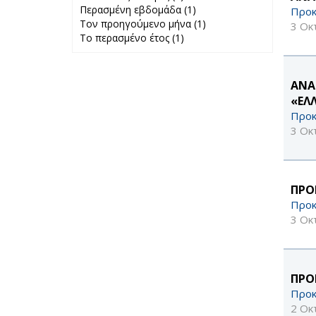
Περασμένη εβδομάδα (1)
24 ώρες filter
Apply
Προκ
Τον προηγούμενο μήνα (1)
Περασμένη
Apply Τον
3 Οκ
Το περασμένο έτος (1)
Apply Το
εβδομάδα filter
προηγούμενο
περασμένο έτος
μήνα filter
filter
ΑΝΑ
«ΕΛ
Προκ
3 Οκ
ΠΡΟ
Προκ
3 Οκ
ΠΡΟ
Προκ
2 Οκ