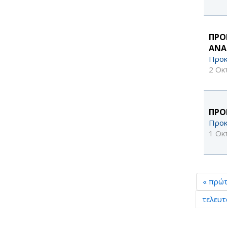
ΠΡΟ
ΑΝΑ
Προκ
2 Οκ
ΠΡΟ
Προκ
1 Οκ
« πρώ
τελευτ