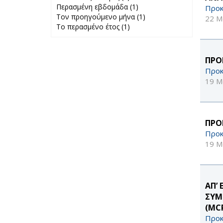
Περασμένη εβδομάδα (1)
24 ώρες filter
Apply
Προκ
Τον προηγούμενο μήνα (1)
Περασμένη
Apply Τον
22 Μ
Το περασμένο έτος (1)
Apply Το
εβδομάδα filter
προηγούμενο
περασμένο έτος
μήνα filter
filter
ΠΡΟ
Προκ
19 Μ
ΠΡΟ
Προκ
19 Μ
ΑΠ’
ΣΥΜ
(MC
Προκ