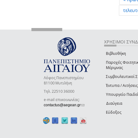
τελευτ
ΧΡΗΣΙΜΟΙ ΣΥΝ
Βιβλιοθήκη
Παροχές Φοιτητι
Μέριμνας
Συμβουλευτικοί 
Λόφος Πανεπιστημίου
81100 Μυτιλήνη
Έντυπα / Αιτήσεις
Τηλ. 22510 36000
Υπουργείο Παιδε
e-mail επικοινωνίας:
Διαύγεια
(link sends e-mail)
contactus@aegean.gr
Εύδοξος