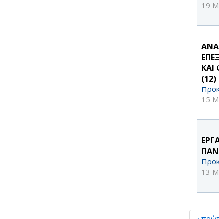
19 Μ
ΑΝΑ
ΕΠΕ
ΚΑΙ
(12
Προκ
15 Μ
ΕΡΓ
ΠΑΝ
Προκ
13 Μ
« πρώ