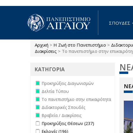
Παράκαμψη προς το κυρίως περιεχόμενο
ΣΠΟΥΔΕΣ
Αρχική
>
Η Ζωή στο Πανεπιστήμιο
>
Διδακτορι
Είστε εδώ
Διακρίσεις
>
Το πανεπιστήμιο στην επικαιρότ
ΝΕ
ΚΑΤΗΓΟΡΙΑ
Remove Προκηρύξεις Διαγωνισμών
Προκηρύξεις Διαγωνισμών
ΝΕΑ
filter
Remove Δελτία Τύπου filter
Δελτία Τύπου
Remove Το πανεπιστήμιο στην
Το πανεπιστήμιο στην επικαιρότητα
επικαιρότητα filter
Remove Διδακτορικές Σπουδές filter
Διδακτορικές Σπουδές
Remove Βραβεία / Διακρίσεις filter
Βραβεία / Διακρίσεις
Apply Προκηρύξεις Θέσεων filter
Apply
Προκηρύξεις Θέσεων (237)
Προκηρύξεις
Apply Εκλογές filter
Apply Εκλογές filter
Εκλογές (196)