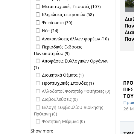
Θέσεων
Apply Μεταπτυχιακές Σπουδές filter
Apply
Μεταπτυχιακές Σπουδές (107)
filter
Μεταπτυχιακές
Apply Κληρώσεις επιτροπών filter
Apply
Κληρώσεις επιτροπών (58)
Σπουδές filter
Διε
Κληρώσεις
Apply Ψηφίσματα filter
Apply Ψηφίσματα filter
Ψηφίσματα (30)
επιτροπών
Παν
Apply Νέα filter
Apply Νέα filter
Νέα (24)
filter
Δια
Apply Ανακοινώσεις άλλων φορέων
Apply
Παν
Ανακοινώσεις άλλων φορέων (10)
filter
Ανακοινώσει
Apply Περιοδικές Εκδόσεις
Περιοδικές Εκδόσεις
άλλων
Πανεπιστημίου filter
Πανεπιστημίου (9)
Apply Περιοδικές
φορέων filte
Apply Αποφάσεις Συλλογικών
Εκδόσεις
Αποφάσεις Συλλογικών Οργάνων
Οργάνων filter
Πανεπιστημίου filter
(1)
Apply Αποφάσεις Συλλογικών
Apply Διοικητικά Θέματα filter
Οργάνων filter
Apply Διοικητικά
Διοικητικά Θέματα (1)
Θέματα filter
Apply Προπτυχιακές Σπουδές filter
Apply
ΠΡΟ
Προπτυχιακές Σπουδές (1)
Προπτυχιακές
ΠΙΕ
undefined
Αλλοδαποί Φοιτητές/Φοιτήτριες (0)
Σπουδές filter
ΤΟΥ
undefined
Διαβουλεύσεις (0)
Προκ
undefined
Εκλογή Συμβουλίου Διοίκησης-
26 Μ
Πρύτανη (0)
undefined
Φοιτητική Μέριμνα (0)
Show more
ΣΥΝ