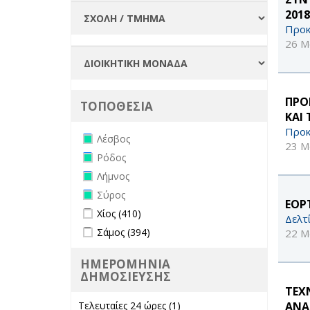
2018
Προκ
26 Μ
ΠΡΟ
ΤΟΠΟΘΕΣΙΑ
ΚΑΙ
Προκ
Remove Λέσβος filter
Λέσβος
23 Μ
Remove Ρόδος filter
Ρόδος
Remove Λήμνος filter
Λήμνος
Remove Σύρος filter
Σύρος
ΕΟΡ
Apply Χίος filter
Apply Χίος filter
Χίος (410)
Δελτ
Apply Σάμος filter
Apply Σάμος filter
Σάμος (394)
22 Μ
ΗΜΕΡΟΜΗΝΙΑ
ΔΗΜΟΣΙΕΥΣΗΣ
ΤΕΧ
ΑΝΑ
Τελευταίες 24 ώρες (1)
Apply Τελευταίες