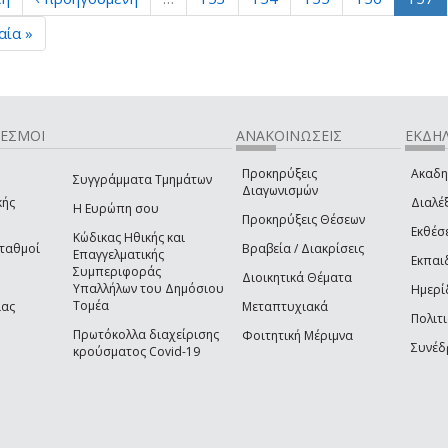
αία »
ΔΕΣΜΟΙ
ΑΝΑΚΟΙΝΩΣΕΙΣ
ΕΚΔΗΛ
Προκηρύξεις
Ακαδη
Συγγράμματα Τμημάτων
Διαγωνισμών
κής
Διαλέξ
Η Ευρώπη σου
Προκηρύξεις Θέσεων
Εκθέσ
Κώδικας Ηθικής και
Σταθμοί
Βραβεία / Διακρίσεις
Επαγγελματικής
Εκπαι
Συμπεριφοράς
Διοικητικά Θέματα
Υπαλλήλων του Δημόσιου
Ημερί
Τομέα
ίας
Μεταπτυχιακά
Πολιτι
Πρωτόκολλα διαχείρισης
Φοιτητική Μέριμνα
Συνέδ
κρούσματος Covid-19