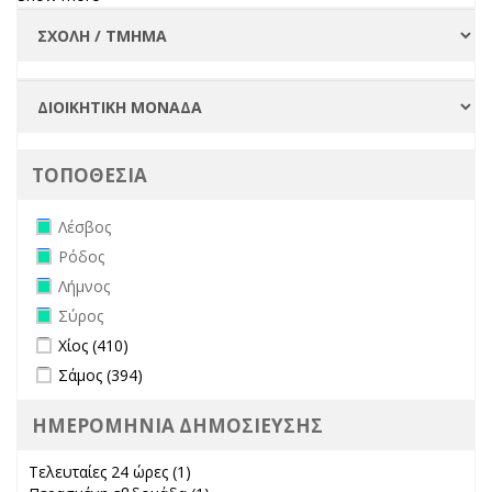
ΤΟΠΟΘΕΣΙΑ
Remove Λέσβος filter
Λέσβος
Remove Ρόδος filter
Ρόδος
Remove Λήμνος filter
Λήμνος
Remove Σύρος filter
Σύρος
Apply Χίος filter
Apply Χίος filter
Χίος (410)
Apply Σάμος filter
Apply Σάμος filter
Σάμος (394)
ΗΜΕΡΟΜΗΝΙΑ ΔΗΜΟΣΙΕΥΣΗΣ
Τελευταίες 24 ώρες (1)
Apply Τελευταίες 24 ώρες filter