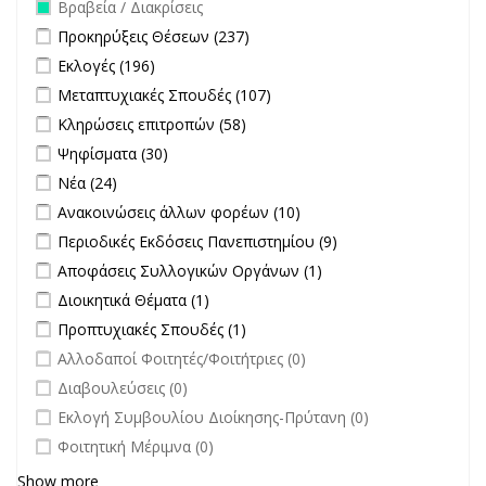
Remove Βραβεία / Διακρίσεις filter
Βραβεία / Διακρίσεις
Apply Προκηρύξεις Θέσεων filter
Apply Προκηρύξεις Θέσεων
Προκηρύξεις Θέσεων (237)
filter
Apply Εκλογές filter
Apply Εκλογές filter
Εκλογές (196)
Apply Μεταπτυχιακές Σπουδές filter
Apply Μεταπτυχιακές
Μεταπτυχιακές Σπουδές (107)
Σπουδές filter
Apply Κληρώσεις επιτροπών filter
Apply Κληρώσεις επιτροπών
Κληρώσεις επιτροπών (58)
filter
Apply Ψηφίσματα filter
Apply Ψηφίσματα filter
Ψηφίσματα (30)
Apply Νέα filter
Apply Νέα filter
Νέα (24)
Apply Ανακοινώσεις άλλων φορέων filter
Apply Ανακοινώσεις
Ανακοινώσεις άλλων φορέων (10)
άλλων φορέων filter
Apply Περιοδικές Εκδόσεις Πανεπιστημίου filter
Apply Περιοδικές
Περιοδικές Εκδόσεις Πανεπιστημίου (9)
Εκδόσεις
Apply Αποφάσεις Συλλογικών Οργάνων filter
Apply Αποφάσεις
Αποφάσεις Συλλογικών Οργάνων (1)
Πανεπιστημίου
Συλλογικών
Apply Διοικητικά Θέματα filter
Apply Διοικητικά Θέματα filter
Διοικητικά Θέματα (1)
filter
Οργάνων filter
Apply Προπτυχιακές Σπουδές filter
Apply Προπτυχιακές Σπουδές
Προπτυχιακές Σπουδές (1)
filter
undefined
Αλλοδαποί Φοιτητές/Φοιτήτριες (0)
undefined
Διαβουλεύσεις (0)
undefined
Εκλογή Συμβουλίου Διοίκησης-Πρύτανη (0)
undefined
Φοιτητική Μέριμνα (0)
Show more