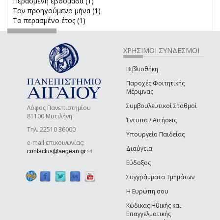
Περασμένη εβδομάδα (1)
Apply Περασμένη εβδομάδα filter
Τον προηγούμενο μήνα (1)
Apply Τον προηγούμενο μήνα
Το περασμένο έτος (1)
Apply Το περασμένο έτος filter
filter
ΧΡΗΣΙΜΟΙ ΣΥΝΔΕΣΜΟΙ
Βιβλιοθήκη
Παροχές Φοιτητικής
Μέριμνας
Συμβουλευτικοί Σταθμοί
Λόφος Πανεπιστημίου
81100 Μυτιλήνη
Έντυπα / Αιτήσεις
Τηλ. 22510 36000
Υπουργείο Παιδείας
e-mail επικοινωνίας:
Διαύγεια
(link sends e-mail)
contactus@aegean.gr
Εύδοξος
Συγγράμματα Τμημάτων
Η Ευρώπη σου
Κώδικας Ηθικής και
Επαγγελματικής