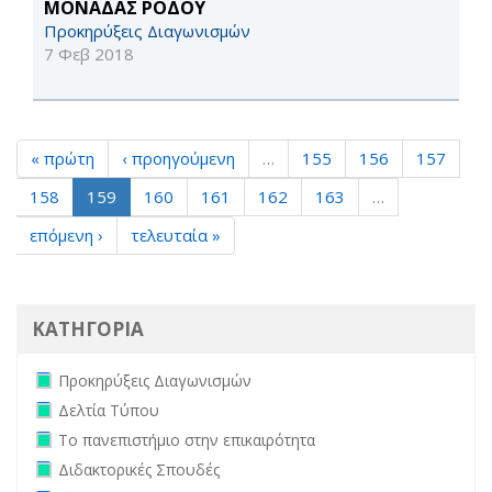
ΜΟΝΑΔΑΣ ΡΟΔΟΥ
Προκηρύξεις Διαγωνισμών
7 Φεβ 2018
« πρώτη
‹ προηγούμενη
…
155
156
157
158
159
160
161
162
163
…
επόμενη ›
τελευταία »
ΚΑΤΗΓΟΡΙΑ
Remove Προκηρύξεις Διαγωνισμών filter
Προκηρύξεις Διαγωνισμών
Remove Δελτία Τύπου filter
Δελτία Τύπου
Remove Το πανεπιστήμιο στην επικαιρότητα filter
Το πανεπιστήμιο στην επικαιρότητα
Remove Διδακτορικές Σπουδές filter
Διδακτορικές Σπουδές