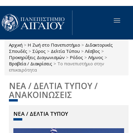
Παράκαμψη προς το κυρίως περιεχόμενο
Toggle
navigat
Αρχική
>
Η Ζωή στο Πανεπιστήμιο
>
Διδακτορικές
Είστε εδώ
Σπουδές
>
Σύρος
>
Δελτία Τύπου
>
Λέσβος
>
Προκηρύξεις Διαγωνισμών
>
Ρόδος
>
Λήμνος
>
Βραβεία / Διακρίσεις
>
Το πανεπιστήμιο στην
επικαιρότητα
ΝΕΑ / ΔΕΛΤΙΑ ΤΥΠΟΥ /
ΑΝΑΚΟΙΝΩΣΕΙΣ
ΝΕΑ / ΔΕΛΤΙΑ ΤΥΠΟΥ