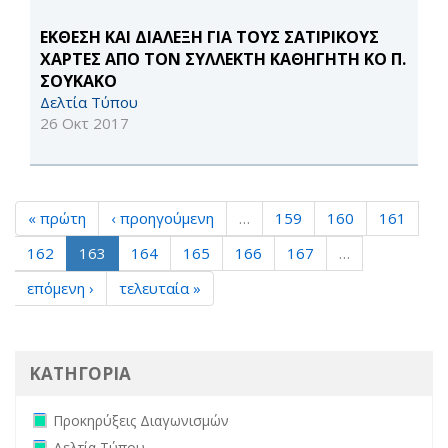
ΕΚΘΕΣΗ ΚΑΙ ΔΙΑΛΕΞΗ ΓΙΑ ΤΟΥΣ ΣΑΤΙΡΙΚΟΥΣ
ΧΑΡΤΕΣ ΑΠΟ ΤΟΝ ΣΥΛΛΕΚΤΗ ΚΑΘΗΓΗΤΗ ΚΟ Π.
ΣΟΥΚΑΚΟ
Δελτία Τύπου
26 Οκτ 2017
« πρώτη
‹ προηγούμενη
…
159
160
161
162
163
164
165
166
167
…
επόμενη ›
τελευταία »
ΚΑΤΗΓΟΡΙΑ
Remove Προκηρύξεις Διαγωνισμών filter
Προκηρύξεις Διαγωνισμών
Remove Δελτία Τύπου filter
Δελτία Τύπου