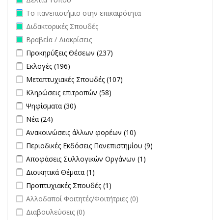
Remove Το πανεπιστήμιο στην επικαιρότητα filter
Το πανεπιστήμιο στην επικαιρότητα
Remove Διδακτορικές Σπουδές filter
Διδακτορικές Σπουδές
Remove Βραβεία / Διακρίσεις filter
Βραβεία / Διακρίσεις
Apply Προκηρύξεις Θέσεων filter
Apply Προκηρύξεις Θέσεων
Προκηρύξεις Θέσεων (237)
filter
Apply Εκλογές filter
Apply Εκλογές filter
Εκλογές (196)
Apply Μεταπτυχιακές Σπουδές filter
Apply Μεταπτυχιακές
Μεταπτυχιακές Σπουδές (107)
Σπουδές filter
Apply Κληρώσεις επιτροπών filter
Apply Κληρώσεις επιτροπών
Κληρώσεις επιτροπών (58)
filter
Apply Ψηφίσματα filter
Apply Ψηφίσματα filter
Ψηφίσματα (30)
Apply Νέα filter
Apply Νέα filter
Νέα (24)
Apply Ανακοινώσεις άλλων φορέων filter
Apply Ανακοινώσεις
Ανακοινώσεις άλλων φορέων (10)
άλλων φορέων filter
Apply Περιοδικές Εκδόσεις Πανεπιστημίου filter
Apply Περιοδικές
Περιοδικές Εκδόσεις Πανεπιστημίου (9)
Εκδόσεις
Apply Αποφάσεις Συλλογικών Οργάνων filter
Apply Αποφάσεις
Αποφάσεις Συλλογικών Οργάνων (1)
Πανεπιστημίου
Συλλογικών
Apply Διοικητικά Θέματα filter
Apply Διοικητικά Θέματα filter
Διοικητικά Θέματα (1)
filter
Οργάνων filter
Apply Προπτυχιακές Σπουδές filter
Apply Προπτυχιακές Σπουδές
Προπτυχιακές Σπουδές (1)
filter
undefined
Αλλοδαποί Φοιτητές/Φοιτήτριες (0)
undefined
Διαβουλεύσεις (0)