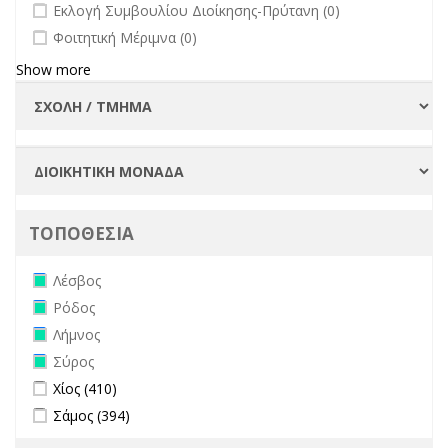
undefined
Εκλογή Συμβουλίου Διοίκησης-Πρύτανη (0)
undefined
Φοιτητική Μέριμνα (0)
Show more
ΤΟΠΟΘΕΣΙΑ
Remove Λέσβος filter
Λέσβος
Remove Ρόδος filter
Ρόδος
Remove Λήμνος filter
Λήμνος
Remove Σύρος filter
Σύρος
Apply Χίος filter
Apply Χίος filter
Χίος (410)
Apply Σάμος filter
Apply Σάμος filter
Σάμος (394)