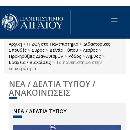
Παράκαμψη προς το κυρίως περιεχόμενο
Toggle
navigat
Αρχική
>
Η Ζωή στο Πανεπιστήμιο
>
Διδακτορικές
Είστε εδώ
Σπουδές
>
Σύρος
>
Δελτία Τύπου
>
Λέσβος
>
Προκηρύξεις Διαγωνισμών
>
Ρόδος
>
Λήμνος
>
Βραβεία / Διακρίσεις
>
Το πανεπιστήμιο στην
επικαιρότητα
ΝΕΑ / ΔΕΛΤΙΑ ΤΥΠΟΥ /
ΑΝΑΚΟΙΝΩΣΕΙΣ
ΝΕΑ / ΔΕΛΤΙΑ ΤΥΠΟΥ