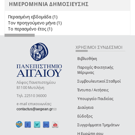
ΗΜΕΡΟΜΗΝΙΑ ΔΗΜΟΣΙΕΥΣΗΣ
Περασμένη εβδομάδα (1)
Apply Περασμένη εβδομάδα filter
Τον προηγούμενο μήνα (1)
Apply Τον προηγούμενο μήνα
Το περασμένο έτος (1)
Apply Το περασμένο έτος filter
filter
ΧΡΗΣΙΜΟΙ ΣΥΝΔΕΣΜΟΙ
Βιβλιοθήκη
Παροχές Φοιτητικής
Μέριμνας
Συμβουλευτικοί Σταθμοί
Λόφος Πανεπιστημίου
81100 Μυτιλήνη
Έντυπα / Αιτήσεις
Τηλ. 22510 36000
Υπουργείο Παιδείας
e-mail επικοινωνίας:
Διαύγεια
(link sends e-mail)
contactus@aegean.gr
Εύδοξος
Συγγράμματα Τμημάτων
Η Ευρώπη σου