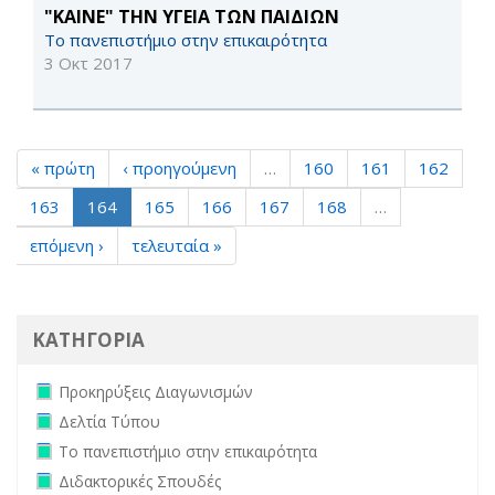
"ΚΑΙΝΕ" ΤΗΝ ΥΓΕΙΑ ΤΩΝ ΠΑΙΔΙΩΝ
Το πανεπιστήμιο στην επικαιρότητα
3 Οκτ 2017
« πρώτη
‹ προηγούμενη
…
160
161
162
163
164
165
166
167
168
…
επόμενη ›
τελευταία »
ΚΑΤΗΓΟΡΙΑ
Remove Προκηρύξεις Διαγωνισμών filter
Προκηρύξεις Διαγωνισμών
Remove Δελτία Τύπου filter
Δελτία Τύπου
Remove Το πανεπιστήμιο στην επικαιρότητα filter
Το πανεπιστήμιο στην επικαιρότητα
Remove Διδακτορικές Σπουδές filter
Διδακτορικές Σπουδές