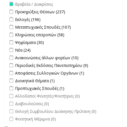
Remove Βραβεία / Διακρίσεις filter
Βραβεία / Διακρίσεις
Apply Προκηρύξεις Θέσεων filter
Apply Προκηρύξεις Θέσεων
Προκηρύξεις Θέσεων (237)
filter
Apply Εκλογές filter
Apply Εκλογές filter
Εκλογές (196)
Apply Μεταπτυχιακές Σπουδές filter
Apply Μεταπτυχιακές
Μεταπτυχιακές Σπουδές (107)
Σπουδές filter
Apply Κληρώσεις επιτροπών filter
Apply Κληρώσεις επιτροπών
Κληρώσεις επιτροπών (58)
filter
Apply Ψηφίσματα filter
Apply Ψηφίσματα filter
Ψηφίσματα (30)
Apply Νέα filter
Apply Νέα filter
Νέα (24)
Apply Ανακοινώσεις άλλων φορέων filter
Apply Ανακοινώσεις
Ανακοινώσεις άλλων φορέων (10)
άλλων φορέων filter
Apply Περιοδικές Εκδόσεις Πανεπιστημίου filter
Apply Περιοδικές
Περιοδικές Εκδόσεις Πανεπιστημίου (9)
Εκδόσεις
Apply Αποφάσεις Συλλογικών Οργάνων filter
Apply Αποφάσεις
Αποφάσεις Συλλογικών Οργάνων (1)
Πανεπιστημίου
Συλλογικών
Apply Διοικητικά Θέματα filter
Apply Διοικητικά Θέματα filter
Διοικητικά Θέματα (1)
filter
Οργάνων filter
Apply Προπτυχιακές Σπουδές filter
Apply Προπτυχιακές Σπουδές
Προπτυχιακές Σπουδές (1)
filter
undefined
Αλλοδαποί Φοιτητές/Φοιτήτριες (0)
undefined
Διαβουλεύσεις (0)
undefined
Εκλογή Συμβουλίου Διοίκησης-Πρύτανη (0)
undefined
Φοιτητική Μέριμνα (0)