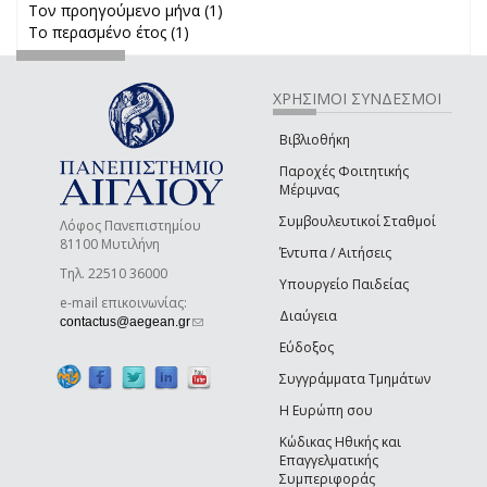
Τον προηγούμενο μήνα (1)
Apply Τον προηγούμενο μήνα
Το περασμένο έτος (1)
Apply Το περασμένο έτος filter
filter
ΧΡΗΣΙΜΟΙ ΣΥΝΔΕΣΜΟΙ
Βιβλιοθήκη
Παροχές Φοιτητικής
Μέριμνας
Συμβουλευτικοί Σταθμοί
Λόφος Πανεπιστημίου
81100 Μυτιλήνη
Έντυπα / Αιτήσεις
Τηλ. 22510 36000
Υπουργείο Παιδείας
e-mail επικοινωνίας:
Διαύγεια
(link sends e-mail)
contactus@aegean.gr
Εύδοξος
Συγγράμματα Τμημάτων
Η Ευρώπη σου
Κώδικας Ηθικής και
Επαγγελματικής
Συμπεριφοράς