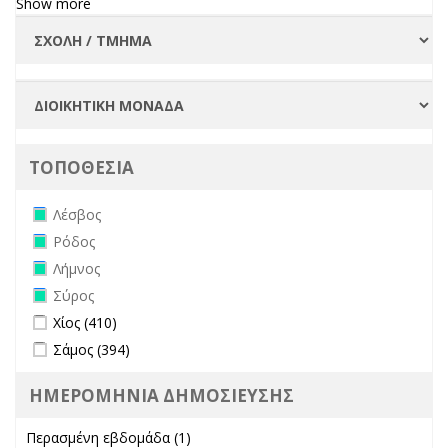
Show more
ΤΟΠΟΘΕΣΙΑ
Remove Λέσβος filter
Λέσβος
Remove Ρόδος filter
Ρόδος
Remove Λήμνος filter
Λήμνος
Remove Σύρος filter
Σύρος
Apply Χίος filter
Apply Χίος filter
Χίος (410)
Apply Σάμος filter
Apply Σάμος filter
Σάμος (394)
ΗΜΕΡΟΜΗΝΙΑ ΔΗΜΟΣΙΕΥΣΗΣ
Περασμένη εβδομάδα (1)
Apply Περασμένη εβδομάδα filter