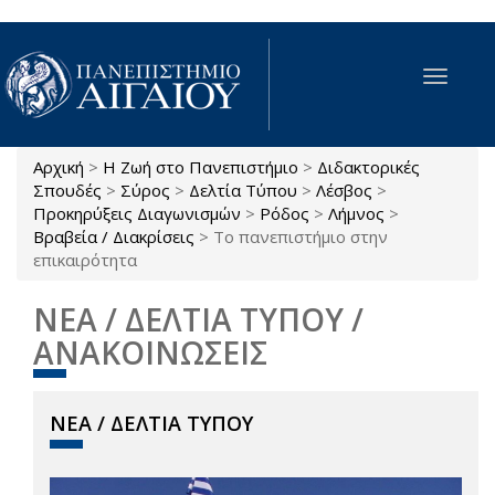
Παράκαμψη προς το κυρίως περιεχόμενο
Toggle
navigat
Αρχική
>
Η Ζωή στο Πανεπιστήμιο
>
Διδακτορικές
Είστε εδώ
Σπουδές
>
Σύρος
>
Δελτία Τύπου
>
Λέσβος
>
Προκηρύξεις Διαγωνισμών
>
Ρόδος
>
Λήμνος
>
Βραβεία / Διακρίσεις
>
Το πανεπιστήμιο στην
επικαιρότητα
ΝΕΑ / ΔΕΛΤΙΑ ΤΥΠΟΥ /
ΑΝΑΚΟΙΝΩΣΕΙΣ
ΝΕΑ / ΔΕΛΤΙΑ ΤΥΠΟΥ