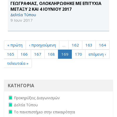
ΓΕΩΓΡΑΦΙΑΣ, ΟΛΟΚΛΗΡΩΘΗΚΕ ΜΕ ΕΠΙΤΥΧΙΑ
ΜΕΤΑΞΥ 2 ΚΑΙ 4 ΙΟΥΝΙΟΥ 2017
Δελτία Τύπου
9 Ιουν 2017
« πρώτη
‹ προηγούμενη
…
162
163
164
165
166
167
168
169
170
επόμενη ›
τελευταία »
ΚΑΤΗΓΟΡΙΑ
Remove Προκηρύξεις Διαγωνισμών filter
Προκηρύξεις Διαγωνισμών
Remove Δελτία Τύπου filter
Δελτία Τύπου
Remove Το πανεπιστήμιο στην επικαιρότητα filter
Το πανεπιστήμιο στην επικαιρότητα