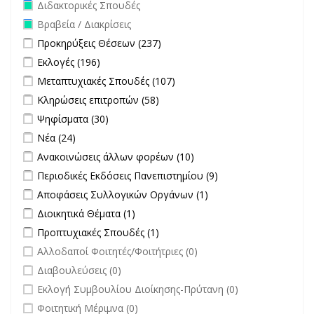
Remove Διδακτορικές Σπουδές filter
Διδακτορικές Σπουδές
Remove Βραβεία / Διακρίσεις filter
Βραβεία / Διακρίσεις
Apply Προκηρύξεις Θέσεων filter
Apply Προκηρύξεις Θέσεων
Προκηρύξεις Θέσεων (237)
filter
Apply Εκλογές filter
Apply Εκλογές filter
Εκλογές (196)
Apply Μεταπτυχιακές Σπουδές filter
Apply Μεταπτυχιακές
Μεταπτυχιακές Σπουδές (107)
Σπουδές filter
Apply Κληρώσεις επιτροπών filter
Apply Κληρώσεις επιτροπών
Κληρώσεις επιτροπών (58)
filter
Apply Ψηφίσματα filter
Apply Ψηφίσματα filter
Ψηφίσματα (30)
Apply Νέα filter
Apply Νέα filter
Νέα (24)
Apply Ανακοινώσεις άλλων φορέων filter
Apply Ανακοινώσεις
Ανακοινώσεις άλλων φορέων (10)
άλλων φορέων filter
Apply Περιοδικές Εκδόσεις Πανεπιστημίου filter
Apply Περιοδικές
Περιοδικές Εκδόσεις Πανεπιστημίου (9)
Εκδόσεις
Apply Αποφάσεις Συλλογικών Οργάνων filter
Apply Αποφάσεις
Αποφάσεις Συλλογικών Οργάνων (1)
Πανεπιστημίου
Συλλογικών
Apply Διοικητικά Θέματα filter
Apply Διοικητικά Θέματα filter
Διοικητικά Θέματα (1)
filter
Οργάνων filter
Apply Προπτυχιακές Σπουδές filter
Apply Προπτυχιακές Σπουδές
Προπτυχιακές Σπουδές (1)
filter
undefined
Αλλοδαποί Φοιτητές/Φοιτήτριες (0)
undefined
Διαβουλεύσεις (0)
undefined
Εκλογή Συμβουλίου Διοίκησης-Πρύτανη (0)
undefined
Φοιτητική Μέριμνα (0)