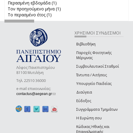
Περασμένη εβδομάδα (1)
Apply Περασμένη εβδομάδα filter
Τον προηγούμενο μήνα (1)
Apply Τον προηγούμενο μήνα
Το περασμένο έτος (1)
Apply Το περασμένο έτος filter
filter
ΧΡΗΣΙΜΟΙ ΣΥΝΔΕΣΜΟΙ
Βιβλιοθήκη
Παροχές Φοιτητικής
Μέριμνας
Συμβουλευτικοί Σταθμοί
Λόφος Πανεπιστημίου
81100 Μυτιλήνη
Έντυπα / Αιτήσεις
Τηλ. 22510 36000
Υπουργείο Παιδείας
e-mail επικοινωνίας:
Διαύγεια
(link sends e-mail)
contactus@aegean.gr
Εύδοξος
Συγγράμματα Τμημάτων
Η Ευρώπη σου
Κώδικας Ηθικής και
Επαγγελματικής