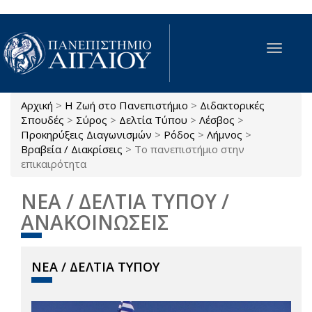
Παράκαμψη προς το κυρίως περιεχόμενο
Toggle
navigat
Αρχική
>
Η Ζωή στο Πανεπιστήμιο
>
Διδακτορικές
Είστε εδώ
Σπουδές
>
Σύρος
>
Δελτία Τύπου
>
Λέσβος
>
Προκηρύξεις Διαγωνισμών
>
Ρόδος
>
Λήμνος
>
Βραβεία / Διακρίσεις
>
Το πανεπιστήμιο στην
επικαιρότητα
ΝΕΑ / ΔΕΛΤΙΑ ΤΥΠΟΥ /
ΑΝΑΚΟΙΝΩΣΕΙΣ
ΝΕΑ / ΔΕΛΤΙΑ ΤΥΠΟΥ