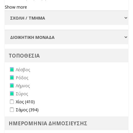
Show more
ΤΟΠΟΘΕΣΙΑ
Remove Λέσβος filter
Λέσβος
Remove Ρόδος filter
Ρόδος
Remove Λήμνος filter
Λήμνος
Remove Σύρος filter
Σύρος
Apply Χίος filter
Apply Χίος filter
Χίος (410)
Apply Σάμος filter
Apply Σάμος filter
Σάμος (394)
ΗΜΕΡΟΜΗΝΙΑ ΔΗΜΟΣΙΕΥΣΗΣ