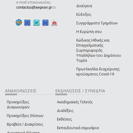
e-mail επικοινωνίας:
Διαύγεια
(link sends e-mail)
contactus@aegean.gr
Εύδοξος
Συγγράμματα Τμημάτων
Η Ευρώπη σου
Κώδικας Ηθικής και
Επαγγελματικής
Συμπεριφοράς
Υπαλλήλων του Δημόσιου
Τομέα
Πρωτόκολλα διαχείρισης
κρούσματος Covid-19
ΑΝΑΚΟΙΝΩΣΕΙΣ
ΕΚΔΗΛΩΣΕΙΣ / ΣΥΝΕΔΡΙΑ
Προκηρύξεις
Ακαδημαϊκές Τελετές
Διαγωνισμών
Διαλέξεις
Προκηρύξεις Θέσεων
Εκθέσεις
Βραβεία / Διακρίσεις
Εκπαιδευτικά σεμινάρια
Διοικητικά Θέματα