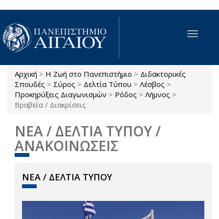
Παράκαμψη προς το κυρίως περιεχόμενο
Toggle
navigat
Αρχική
>
Η Ζωή στο Πανεπιστήμιο
>
Διδακτορικές
Είστε εδώ
Σπουδές
>
Σύρος
>
Δελτία Τύπου
>
Λέσβος
>
Προκηρύξεις Διαγωνισμών
>
Ρόδος
>
Λήμνος
>
Βραβεία / Διακρίσεις
ΝΕΑ / ΔΕΛΤΙΑ ΤΥΠΟΥ /
ΑΝΑΚΟΙΝΩΣΕΙΣ
ΝΕΑ / ΔΕΛΤΙΑ ΤΥΠΟΥ