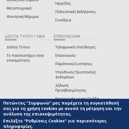
Ημερίδες
Μεταπτυχιακά
Πολιτιστικές Εκδηλώσεις
Φοιτητική Μέριμνα
Συνέδρια
ΔΕΛΤΙΑ ΤΥΠΟΥ / ΝΕΑ
ΕΠΙΚΟΙΝΩΝΙΑ
Δελτία Τύπου
Τηλεφωνικός Κατάλογος
Το πανεπιστήμιο στην
Επικοινωνία
επικαιρότητα
Παράπονα-Συστάσεις
Υπεύθυνος Προστασίας
Δεδομένων
Δήλωση
Προσβασιμότητας
Επικοινωνία με την Ομάδα
Πατώντας "Συμφωνώ" μας παρέχετε τη συγκατάθεσή
Ανάπτυξης του site
(link sends e-mail)
σας για τη χρήση cookies με σκοπό τη μέτρηση και την
ανάλυση της επισκεψιμότητας.
© ΠΑΝΕΠΙΣΤΗΜΙΟ ΑΙΓΑΙΟΥ
ΟΡΟΙ ΧΡΗΣΗΣ
ΠΟΛΙΤΙΚΗ COOKIES
ΟΜΑΔΑ
ΑΝΑΠΤΥΞΗΣ
Επιλέξτε "Ρυθμίσεις Cookies" για περισσότερες
πληροφορίες.