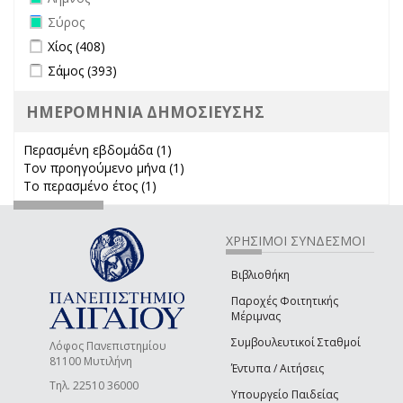
Remove Σύρος filter
Σύρος
Apply Χίος filter
Apply Χίος filter
Χίος (408)
Apply Σάμος filter
Apply Σάμος filter
Σάμος (393)
ΗΜΕΡΟΜΗΝΙΑ ΔΗΜΟΣΙΕΥΣΗΣ
Περασμένη εβδομάδα (1)
Apply Περασμένη εβδομάδα filter
Τον προηγούμενο μήνα (1)
Apply Τον προηγούμενο μήνα
Το περασμένο έτος (1)
Apply Το περασμένο έτος filter
filter
ΧΡΗΣΙΜΟΙ ΣΥΝΔΕΣΜΟΙ
Βιβλιοθήκη
Παροχές Φοιτητικής
Μέριμνας
Συμβουλευτικοί Σταθμοί
Λόφος Πανεπιστημίου
81100 Μυτιλήνη
Έντυπα / Αιτήσεις
Τηλ. 22510 36000
Υπουργείο Παιδείας