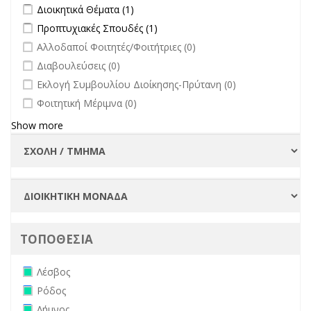
Συλλογικών
Apply Διοικητικά Θέματα filter
Apply Διοικητικά Θέματα filter
Διοικητικά Θέματα (1)
filter
Οργάνων filter
Apply Προπτυχιακές Σπουδές filter
Apply Προπτυχιακές Σπουδές
Προπτυχιακές Σπουδές (1)
filter
undefined
Αλλοδαποί Φοιτητές/Φοιτήτριες (0)
undefined
Διαβουλεύσεις (0)
undefined
Εκλογή Συμβουλίου Διοίκησης-Πρύτανη (0)
undefined
Φοιτητική Μέριμνα (0)
Show more
ΤΟΠΟΘΕΣΙΑ
Remove Λέσβος filter
Λέσβος
Remove Ρόδος filter
Ρόδος
Remove Λήμνος filter
Λήμνος