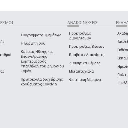
ΔΕΣΜΟΙ
ΑΝΑΚΟΙΝΩΣΕΙΣ
ΕΚΔΗΛ
Προκηρύξεις
Ακαδη
Συγγράμματα Τμημάτων
Διαγωνισμών
κής
Διαλέξ
Η Ευρώπη σου
Προκηρύξεις Θέσεων
Εκθέσ
Κώδικας Ηθικής και
Σταθμοί
Βραβεία / Διακρίσεις
Επαγγελματικής
Εκπαι
Συμπεριφοράς
Διοικητικά Θέματα
Υπαλλήλων του Δημόσιου
Ημερί
Τομέα
ίας
Μεταπτυχιακά
Πολιτι
Πρωτόκολλα διαχείρισης
Φοιτητική Μέριμνα
Συνέδ
κρούσματος Covid-19