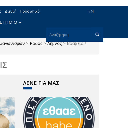
EN
ς
Διεθνή
Προσωπικό
ΙΣΤΗΜΙΟ
Φόρμα
Διαγωνισμών
>
Ρόδος
>
Λήμνος
>
Βραβεία /
αναζήτησης
Αναζήτηση
ΙΣ
ΛΕΝΕ ΓΙΑ ΜΑΣ