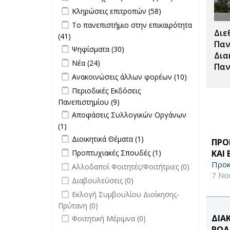
Μεταπτυχιακές
Apply Κληρώσεις επιτροπών filter
Apply
Κληρώσεις επιτροπών (58)
Σπουδές filter
Κληρώσεις
Apply Το πανεπιστήμιο στην
Το πανεπιστήμιο στην επικαιρότητα
επιτροπών
Διε
επικαιρότητα filter
(41)
Apply Το πανεπιστήμιο στην
filter
Παν
Apply Ψηφίσματα filter
επικαιρότητα filter
Apply Ψηφίσματα filter
Ψηφίσματα (30)
Δια
Apply Νέα filter
Apply Νέα filter
Νέα (24)
Παν
Apply Ανακοινώσεις άλλων φορέων
Apply
Ανακοινώσεις άλλων φορέων (10)
filter
Ανακοινώσει
Apply Περιοδικές Εκδόσεις
Περιοδικές Εκδόσεις
άλλων
Πανεπιστημίου filter
Πανεπιστημίου (9)
Apply Περιοδικές
φορέων filte
Apply Αποφάσεις Συλλογικών
Εκδόσεις
Αποφάσεις Συλλογικών Οργάνων
Οργάνων filter
Πανεπιστημίου filter
(1)
Apply Αποφάσεις Συλλογικών
Apply Διοικητικά Θέματα filter
Οργάνων filter
Apply Διοικητικά
Διοικητικά Θέματα (1)
ΠΡΟ
Θέματα filter
Apply Προπτυχιακές Σπουδές filter
Apply
ΚΑΙ
Προπτυχιακές Σπουδές (1)
Προπτυχιακές
Προκ
undefined
Αλλοδαποί Φοιτητές/Φοιτήτριες (0)
Σπουδές filter
7 Νο
undefined
Διαβουλεύσεις (0)
undefined
Εκλογή Συμβουλίου Διοίκησης-
Πρύτανη (0)
undefined
ΔΙΑ
Φοιτητική Μέριμνα (0)
ΡΟΔ