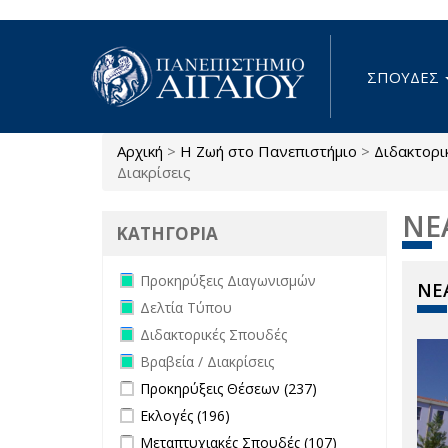
Παράκαμψη προς το κυρίως περιεχόμενο
ΣΠΟΥΔΕΣ
Αρχική
>
Η Ζωή στο Πανεπιστήμιο
>
Διδακτορι
Είστε εδώ
Διακρίσεις
ΝΕ
ΚΑΤΗΓΟΡΙΑ
Remove Προκηρύξεις Διαγωνισμών
Προκηρύξεις Διαγωνισμών
ΝΕΑ
filter
Remove Δελτία Τύπου filter
Δελτία Τύπου
Remove Διδακτορικές Σπουδές filter
Διδακτορικές Σπουδές
Remove Βραβεία / Διακρίσεις filter
Βραβεία / Διακρίσεις
Apply Προκηρύξεις Θέσεων filter
Apply
Προκηρύξεις Θέσεων (237)
Προκηρύξεις
Apply Εκλογές filter
Apply Εκλογές filter
Εκλογές (196)
Θέσεων
Apply Μεταπτυχιακές Σπουδές filter
Apply
Μεταπτυχιακές Σπουδές (107)
filter