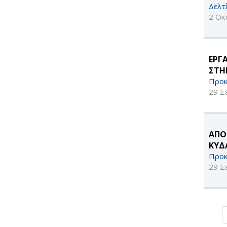
Δελτ
2 Οκ
ΕΡΓ
ΣΤΗ
Προκ
29 Σ
ΑΠΟ
ΚΥΔ
Προκ
29 Σ