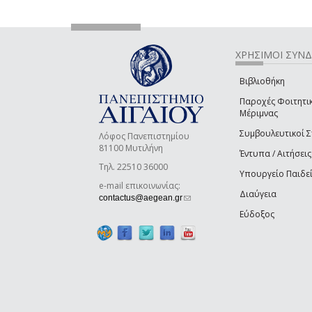
ΧΡΗΣΙΜΟΙ ΣΥΝ
Βιβλιοθήκη
Παροχές Φοιτητι
Μέριμνας
Συμβουλευτικοί 
Λόφος Πανεπιστημίου
81100 Μυτιλήνη
Έντυπα / Αιτήσεις
Τηλ. 22510 36000
Υπουργείο Παιδε
e-mail επικοινωνίας:
Διαύγεια
(link sends e-mail)
contactus@aegean.gr
Εύδοξος