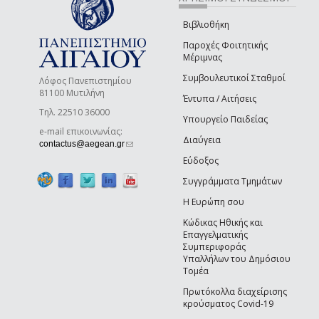
Βιβλιοθήκη
Παροχές Φοιτητικής
Μέριμνας
Συμβουλευτικοί Σταθμοί
Λόφος Πανεπιστημίου
81100 Μυτιλήνη
Έντυπα / Αιτήσεις
Τηλ. 22510 36000
Υπουργείο Παιδείας
e-mail επικοινωνίας:
Διαύγεια
(link sends e-mail)
contactus@aegean.gr
Εύδοξος
Συγγράμματα Τμημάτων
Η Ευρώπη σου
Κώδικας Ηθικής και
Επαγγελματικής
Συμπεριφοράς
Υπαλλήλων του Δημόσιου
Τομέα
Πρωτόκολλα διαχείρισης
κρούσματος Covid-19