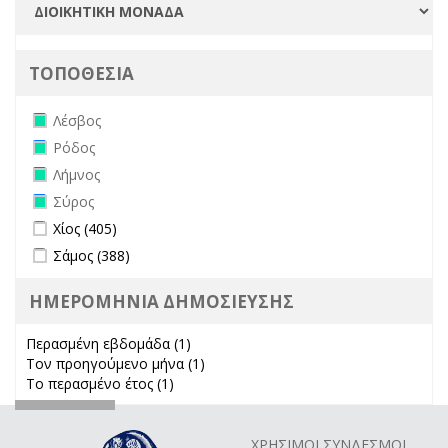
ΤΟΠΟΘΕΣΙΑ
Remove Λέσβος filter
Λέσβος
Remove Ρόδος filter
Ρόδος
Remove Λήμνος filter
Λήμνος
Remove Σύρος filter
Σύρος
Apply Χίος filter
Apply Χίος filter
Χίος (405)
Apply Σάμος filter
Apply Σάμος filter
Σάμος (388)
ΗΜΕΡΟΜΗΝΙΑ ΔΗΜΟΣΙΕΥΣΗΣ
Περασμένη εβδομάδα (1)
Apply Περασμένη εβδομάδα filter
Τον προηγούμενο μήνα (1)
Apply Τον προηγούμενο μήνα
Το περασμένο έτος (1)
Apply Το περασμένο έτος filter
filter
ΧΡΗΣΙΜΟΙ ΣΥΝΔΕΣΜΟΙ