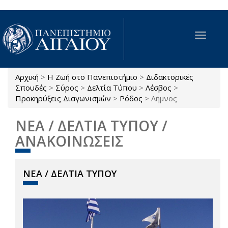
Παράκαμψη προς το κυρίως περιεχόμενο
Toggle
navigat
Αρχική
>
Η Ζωή στο Πανεπιστήμιο
>
Διδακτορικές
Είστε εδώ
Σπουδές
>
Σύρος
>
Δελτία Τύπου
>
Λέσβος
>
Προκηρύξεις Διαγωνισμών
>
Ρόδος
>
Λήμνος
ΝΕΑ / ΔΕΛΤΙΑ ΤΥΠΟΥ /
ΑΝΑΚΟΙΝΩΣΕΙΣ
ΝΕΑ / ΔΕΛΤΙΑ ΤΥΠΟΥ