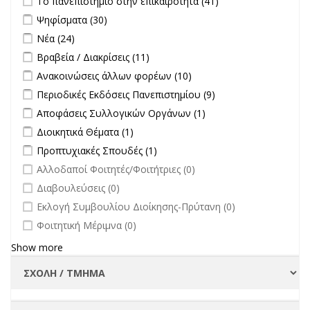
Το πανεπιστήμιο στην επικαιρότητα (41)
πανεπιστήμιο
Apply Ψηφίσματα filter
Apply Ψηφίσματα filter
Ψηφίσματα (30)
στην
Apply Νέα filter
Apply Νέα filter
Νέα (24)
επικαιρότητα filter
Apply Βραβεία / Διακρίσεις filter
Apply Βραβεία / Διακρίσεις filter
Βραβεία / Διακρίσεις (11)
Apply Ανακοινώσεις άλλων φορέων filter
Apply Ανακοινώσεις
Ανακοινώσεις άλλων φορέων (10)
άλλων φορέων filter
Apply Περιοδικές Εκδόσεις Πανεπιστημίου filter
Apply Περιοδικές
Περιοδικές Εκδόσεις Πανεπιστημίου (9)
Εκδόσεις
Apply Αποφάσεις Συλλογικών Οργάνων filter
Apply Αποφάσεις
Αποφάσεις Συλλογικών Οργάνων (1)
Πανεπιστημίου
Συλλογικών
Apply Διοικητικά Θέματα filter
Apply Διοικητικά Θέματα filter
Διοικητικά Θέματα (1)
filter
Οργάνων filter
Apply Προπτυχιακές Σπουδές filter
Apply Προπτυχιακές Σπουδές
Προπτυχιακές Σπουδές (1)
filter
undefined
Αλλοδαποί Φοιτητές/Φοιτήτριες (0)
undefined
Διαβουλεύσεις (0)
undefined
Εκλογή Συμβουλίου Διοίκησης-Πρύτανη (0)
undefined
Φοιτητική Μέριμνα (0)
Show more