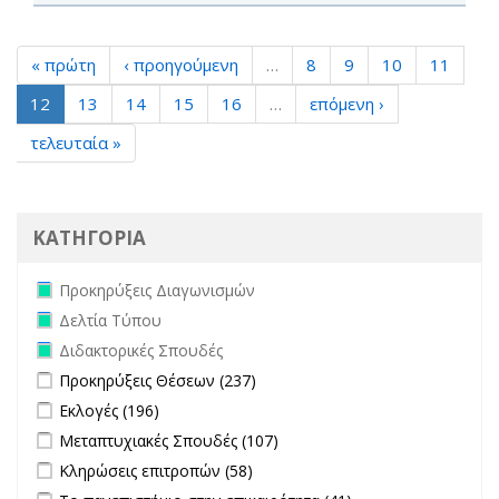
« πρώτη
‹ προηγούμενη
…
8
9
10
11
12
13
14
15
16
…
επόμενη ›
τελευταία »
ΚΑΤΗΓΟΡΙΑ
Remove Προκηρύξεις Διαγωνισμών filter
Προκηρύξεις Διαγωνισμών
Remove Δελτία Τύπου filter
Δελτία Τύπου
Remove Διδακτορικές Σπουδές filter
Διδακτορικές Σπουδές
Apply Προκηρύξεις Θέσεων filter
Apply Προκηρύξεις Θέσεων
Προκηρύξεις Θέσεων (237)
filter
Apply Εκλογές filter
Apply Εκλογές filter
Εκλογές (196)
Apply Μεταπτυχιακές Σπουδές filter
Apply Μεταπτυχιακές
Μεταπτυχιακές Σπουδές (107)
Σπουδές filter
Apply Κληρώσεις επιτροπών filter
Apply Κληρώσεις επιτροπών
Κληρώσεις επιτροπών (58)
filter
Apply Το πανεπιστήμιο στην επικαιρότητα filter
Apply Το