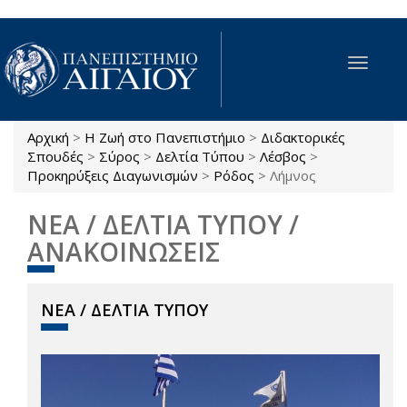
Παράκαμψη προς το κυρίως περιεχόμενο
Toggle
navigat
Αρχική
>
Η Ζωή στο Πανεπιστήμιο
>
Διδακτορικές
Είστε εδώ
Σπουδές
>
Σύρος
>
Δελτία Τύπου
>
Λέσβος
>
Προκηρύξεις Διαγωνισμών
>
Ρόδος
>
Λήμνος
ΝΕΑ / ΔΕΛΤΙΑ ΤΥΠΟΥ /
ΑΝΑΚΟΙΝΩΣΕΙΣ
ΝΕΑ / ΔΕΛΤΙΑ ΤΥΠΟΥ