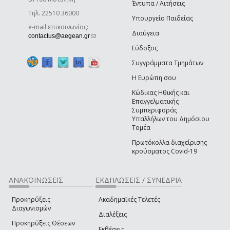
Έντυπα / Αιτήσεις
Τηλ. 22510 36000
Υπουργείο Παιδείας
e-mail επικοινωνίας:
Διαύγεια
(link sends e-mail)
contactus@aegean.gr
Εύδοξος
Συγγράμματα Τμημάτων
Η Ευρώπη σου
Κώδικας Ηθικής και
Επαγγελματικής
Συμπεριφοράς
Υπαλλήλων του Δημόσιου
Τομέα
Πρωτόκολλα διαχείρισης
κρούσματος Covid-19
ΑΝΑΚΟΙΝΩΣΕΙΣ
ΕΚΔΗΛΩΣΕΙΣ / ΣΥΝΕΔΡΙΑ
Προκηρύξεις
Ακαδημαϊκές Τελετές
Διαγωνισμών
Διαλέξεις
Προκηρύξεις Θέσεων
Εκθέσεις