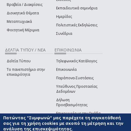
Βραβεία / Διακρίσεις
Εκπαιδευτικά σεμινάρια
Διοικητικά Θέματα
Ημερίδες
Μεταπτυχιακά
Πολιτιστικές Εκδηλώσεις
Φοιτητική Μέριμνα
Συνέδρια
ΔΕΛΤΙΑ ΤΥΠΟΥ / ΝΕΑ
ΕΠΙΚΟΙΝΩΝΙΑ
Δελτία Τύπου
Τηλεφωνικός Κατάλογος
Το πανεπιστήμιο στην
Επικοινωνία
επικαιρότητα
Παράπονα-Συστάσεις
Υπεύθυνος Προστασίας
Δεδομένων
Δήλωση
Προσβασιμότητας
Επικοινωνία με την Ομάδα
Πατώντας "Συμφωνώ" μας παρέχετε τη συγκατάθεσή
Ανάπτυξης του site
(link sends e-mail)
σας για τη χρήση cookies με σκοπό τη μέτρηση και την
ανάλυση της επισκεψιμότητας.
© ΠΑΝΕΠΙΣΤΗΜΙΟ ΑΙΓΑΙΟΥ
ΟΡΟΙ ΧΡΗΣΗΣ
ΠΟΛΙΤΙΚΗ COOKIES
ΟΜΑΔΑ