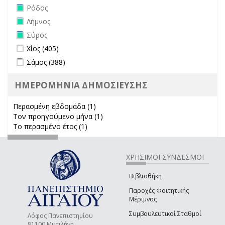
Remove Ρόδος filter
Ρόδος
Remove Λήμνος filter
Λήμνος
Remove Σύρος filter
Σύρος
Apply Χίος filter
Apply Χίος filter
Χίος (405)
Apply Σάμος filter
Apply Σάμος filter
Σάμος (388)
ΗΜΕΡΟΜΗΝΙΑ ΔΗΜΟΣΙΕΥΣΗΣ
Περασμένη εβδομάδα (1)
Apply Περασμένη εβδομάδα filter
Τον προηγούμενο μήνα (1)
Apply Τον προηγούμενο μήνα
Το περασμένο έτος (1)
Apply Το περασμένο έτος filter
filter
ΧΡΗΣΙΜΟΙ ΣΥΝΔΕΣΜΟΙ
Βιβλιοθήκη
Παροχές Φοιτητικής
Μέριμνας
Συμβουλευτικοί Σταθμοί
Λόφος Πανεπιστημίου
81100 Μυτιλήνη