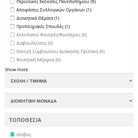
Περιοδικές Εκδόσεις Πανεπιστημίου (9)
Εκδόσεις
Apply Αποφάσεις Συλλογικών Οργάνων filter
Apply Αποφάσεις
Αποφάσεις Συλλογικών Οργάνων (1)
Πανεπιστημίου
Συλλογικών
Apply Διοικητικά Θέματα filter
Apply Διοικητικά Θέματα filter
Διοικητικά Θέματα (1)
filter
Οργάνων filter
Apply Προπτυχιακές Σπουδές filter
Apply Προπτυχιακές Σπουδές
Προπτυχιακές Σπουδές (1)
filter
undefined
Αλλοδαποί Φοιτητές/Φοιτήτριες (0)
undefined
Διαβουλεύσεις (0)
undefined
Εκλογή Συμβουλίου Διοίκησης-Πρύτανη (0)
undefined
Φοιτητική Μέριμνα (0)
Show more
ΤΟΠΟΘΕΣΙΑ
Remove Λέσβος filter
Λέσβος