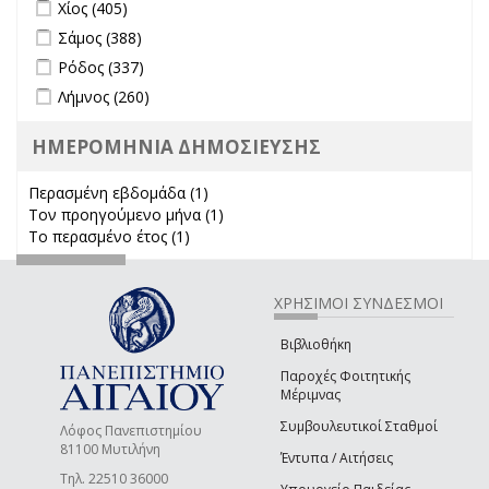
Apply Χίος filter
Apply Χίος filter
Χίος (405)
Apply Σάμος filter
Apply Σάμος filter
Σάμος (388)
Apply Ρόδος filter
Apply Ρόδος filter
Ρόδος (337)
Apply Λήμνος filter
Apply Λήμνος filter
Λήμνος (260)
ΗΜΕΡΟΜΗΝΙΑ ΔΗΜΟΣΙΕΥΣΗΣ
Περασμένη εβδομάδα (1)
Apply Περασμένη εβδομάδα filter
Τον προηγούμενο μήνα (1)
Apply Τον προηγούμενο μήνα
Το περασμένο έτος (1)
Apply Το περασμένο έτος filter
filter
ΧΡΗΣΙΜΟΙ ΣΥΝΔΕΣΜΟΙ
Βιβλιοθήκη
Παροχές Φοιτητικής
Μέριμνας
Συμβουλευτικοί Σταθμοί
Λόφος Πανεπιστημίου
81100 Μυτιλήνη
Έντυπα / Αιτήσεις
Τηλ. 22510 36000