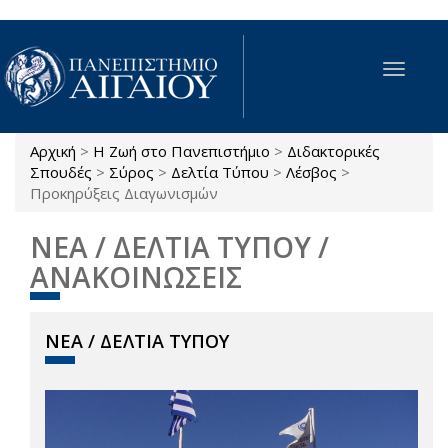
Παράκαμψη προς το κυρίως περιεχόμενο
Toggle
navigat
Αρχική
>
Η Ζωή στο Πανεπιστήμιο
>
Διδακτορικές
Είστε εδώ
Σπουδές
>
Σύρος
>
Δελτία Τύπου
>
Λέσβος
>
Προκηρύξεις Διαγωνισμών
ΝΕΑ / ΔΕΛΤΙΑ ΤΥΠΟΥ /
ΑΝΑΚΟΙΝΩΣΕΙΣ
ΝΕΑ / ΔΕΛΤΙΑ ΤΥΠΟΥ