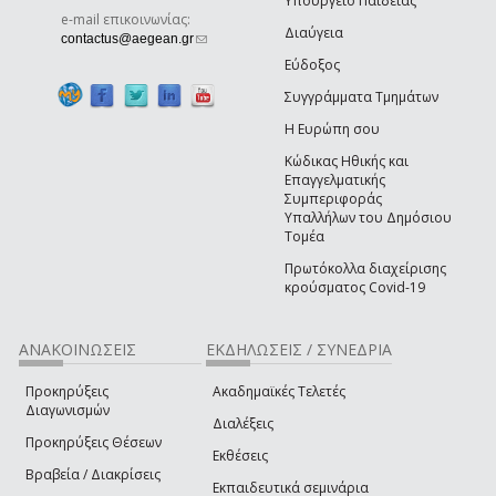
Υπουργείο Παιδείας
e-mail επικοινωνίας:
Διαύγεια
(link sends e-mail)
contactus@aegean.gr
Εύδοξος
Συγγράμματα Τμημάτων
Η Ευρώπη σου
Κώδικας Ηθικής και
Επαγγελματικής
Συμπεριφοράς
Υπαλλήλων του Δημόσιου
Τομέα
Πρωτόκολλα διαχείρισης
κρούσματος Covid-19
ΑΝΑΚΟΙΝΩΣΕΙΣ
ΕΚΔΗΛΩΣΕΙΣ / ΣΥΝΕΔΡΙΑ
Προκηρύξεις
Ακαδημαϊκές Τελετές
Διαγωνισμών
Διαλέξεις
Προκηρύξεις Θέσεων
Εκθέσεις
Βραβεία / Διακρίσεις
Εκπαιδευτικά σεμινάρια