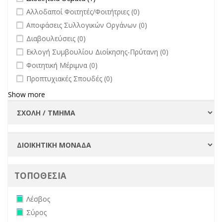
undefined
Αλλοδαποί Φοιτητές/Φοιτήτριες (0)
undefined
Αποφάσεις Συλλογικών Οργάνων (0)
undefined
Διαβουλεύσεις (0)
undefined
Εκλογή Συμβουλίου Διοίκησης-Πρύτανη (0)
undefined
Φοιτητική Μέριμνα (0)
undefined
Προπτυχιακές Σπουδές (0)
Show more
ΤΟΠΟΘΕΣΙΑ
Remove Λέσβος filter
Λέσβος
Remove Σύρος filter
Σύρος