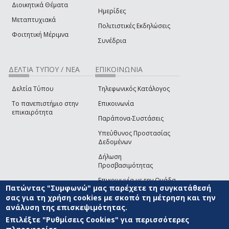
Διοικητικά Θέματα
Ημερίδες
Μεταπτυχιακά
Πολιτιστικές Εκδηλώσεις
Φοιτητική Μέριμνα
Συνέδρια
ΔΕΛΤΙΑ ΤΥΠΟΥ / ΝΕΑ
ΕΠΙΚΟΙΝΩΝΙΑ
Δελτία Τύπου
Τηλεφωνικός Κατάλογος
Το πανεπιστήμιο στην
Επικοινωνία
επικαιρότητα
Παράπονα-Συστάσεις
Υπεύθυνος Προστασίας
Δεδομένων
Δήλωση
Προσβασιμότητας
Επικοινωνία με την Ομάδα
Πατώντας "Συμφωνώ" μας παρέχετε τη συγκατάθεσή
Ανάπτυξης του site
(link sends e-mail)
σας για τη χρήση cookies με σκοπό τη μέτρηση και την
ανάλυση της επισκεψιμότητας.
© ΠΑΝΕΠΙΣΤΗΜΙΟ ΑΙΓΑΙΟΥ
ΟΡΟΙ ΧΡΗΣΗΣ
ΠΟΛΙΤΙΚΗ COOKIES
ΟΜΑΔΑ
ΑΝΑΠΤΥΞΗΣ
Επιλέξτε "Ρυθμίσεις Cookies" για περισσότερες