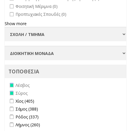
undefined
Φοιτητική Μέριμνα (0)
undefined
Προπτυχιακές Σπουδές (0)
Show more
ΤΟΠΟΘΕΣΙΑ
Remove Λέσβος filter
Λέσβος
Remove Σύρος filter
Σύρος
Apply Χίος filter
Apply Χίος filter
Χίος (405)
Apply Σάμος filter
Apply Σάμος filter
Σάμος (388)
Apply Ρόδος filter
Apply Ρόδος filter
Ρόδος (337)
Apply Λήμνος filter
Apply Λήμνος filter
Λήμνος (260)