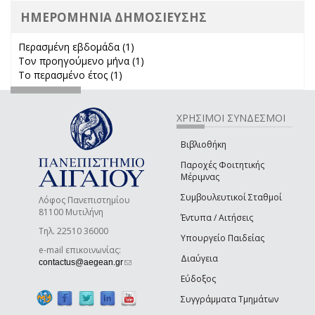
ΗΜΕΡΟΜΗΝΙΑ ΔΗΜΟΣΙΕΥΣΗΣ
Περασμένη εβδομάδα (1)
Apply Περασμένη εβδομάδα filter
Τον προηγούμενο μήνα (1)
Apply Τον προηγούμενο μήνα
Το περασμένο έτος (1)
Apply Το περασμένο έτος filter
filter
ΧΡΗΣΙΜΟΙ ΣΥΝΔΕΣΜΟΙ
Βιβλιοθήκη
Παροχές Φοιτητικής
Μέριμνας
Συμβουλευτικοί Σταθμοί
Λόφος Πανεπιστημίου
81100 Μυτιλήνη
Έντυπα / Αιτήσεις
Τηλ. 22510 36000
Υπουργείο Παιδείας
e-mail επικοινωνίας:
Διαύγεια
(link sends e-mail)
contactus@aegean.gr
Εύδοξος
Συγγράμματα Τμημάτων