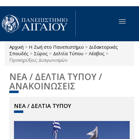
Παράκαμψη προς το κυρίως περιεχόμενο
Toggle
navigat
Αρχική
>
Η Ζωή στο Πανεπιστήμιο
>
Διδακτορικές
Είστε εδώ
Σπουδές
>
Σύρος
>
Δελτία Τύπου
>
Λέσβος
>
Προκηρύξεις Διαγωνισμών
ΝΕΑ / ΔΕΛΤΙΑ ΤΥΠΟΥ /
ΑΝΑΚΟΙΝΩΣΕΙΣ
ΝΕΑ / ΔΕΛΤΙΑ ΤΥΠΟΥ