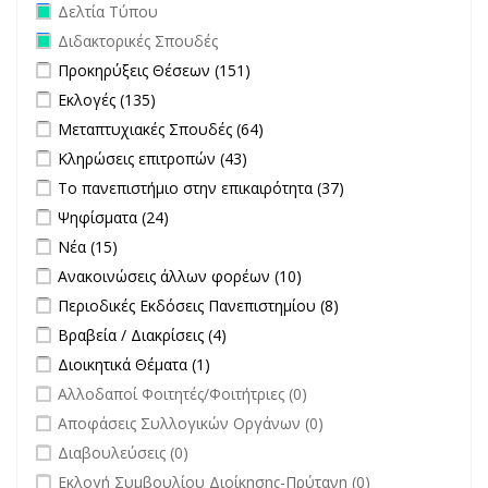
Remove Δελτία Τύπου filter
Δελτία Τύπου
Remove Διδακτορικές Σπουδές filter
Διδακτορικές Σπουδές
Apply Προκηρύξεις Θέσεων filter
Apply Προκηρύξεις Θέσεων
Προκηρύξεις Θέσεων (151)
filter
Apply Εκλογές filter
Apply Εκλογές filter
Εκλογές (135)
Apply Μεταπτυχιακές Σπουδές filter
Apply Μεταπτυχιακές
Μεταπτυχιακές Σπουδές (64)
Σπουδές filter
Apply Κληρώσεις επιτροπών filter
Apply Κληρώσεις επιτροπών
Κληρώσεις επιτροπών (43)
filter
Apply Το πανεπιστήμιο στην επικαιρότητα filter
Apply Το
Το πανεπιστήμιο στην επικαιρότητα (37)
πανεπιστήμιο
Apply Ψηφίσματα filter
Apply Ψηφίσματα filter
Ψηφίσματα (24)
στην
Apply Νέα filter
Apply Νέα filter
Νέα (15)
επικαιρότητα filter
Apply Ανακοινώσεις άλλων φορέων filter
Apply Ανακοινώσεις
Ανακοινώσεις άλλων φορέων (10)
άλλων φορέων filter
Apply Περιοδικές Εκδόσεις Πανεπιστημίου filter
Apply Περιοδικές
Περιοδικές Εκδόσεις Πανεπιστημίου (8)
Εκδόσεις
Apply Βραβεία / Διακρίσεις filter
Apply Βραβεία / Διακρίσεις filter
Βραβεία / Διακρίσεις (4)
Πανεπιστημίου
Apply Διοικητικά Θέματα filter
Apply Διοικητικά Θέματα filter
Διοικητικά Θέματα (1)
filter
undefined
Αλλοδαποί Φοιτητές/Φοιτήτριες (0)
undefined
Αποφάσεις Συλλογικών Οργάνων (0)
undefined
Διαβουλεύσεις (0)
undefined
Εκλογή Συμβουλίου Διοίκησης-Πρύτανη (0)