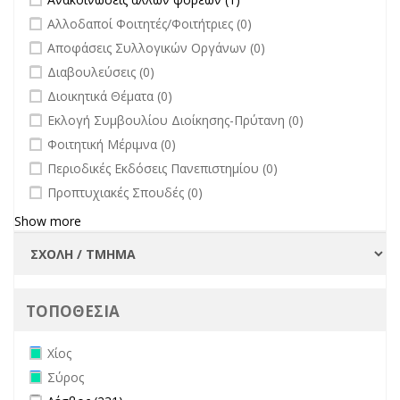
άλλων φορέων filter
undefined
Αλλοδαποί Φοιτητές/Φοιτήτριες (0)
undefined
Αποφάσεις Συλλογικών Οργάνων (0)
undefined
Διαβουλεύσεις (0)
undefined
Διοικητικά Θέματα (0)
undefined
Εκλογή Συμβουλίου Διοίκησης-Πρύτανη (0)
undefined
Φοιτητική Μέριμνα (0)
undefined
Περιοδικές Εκδόσεις Πανεπιστημίου (0)
undefined
Προπτυχιακές Σπουδές (0)
Show more
ΤΟΠΟΘΕΣΙΑ
Remove Χίος filter
Χίος
Remove Σύρος filter
Σύρος
Apply Λέσβος filter
Apply Λέσβος filter