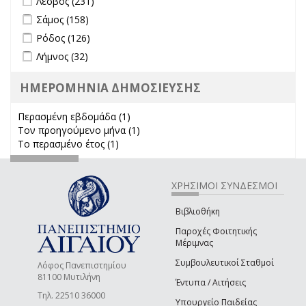
Λέσβος (231)
Apply Σάμος filter
Apply Σάμος filter
Σάμος (158)
Apply Ρόδος filter
Apply Ρόδος filter
Ρόδος (126)
Apply Λήμνος filter
Apply Λήμνος filter
Λήμνος (32)
ΗΜΕΡΟΜΗΝΙΑ ΔΗΜΟΣΙΕΥΣΗΣ
Περασμένη εβδομάδα (1)
Apply Περασμένη εβδομάδα filter
Τον προηγούμενο μήνα (1)
Apply Τον προηγούμενο μήνα
Το περασμένο έτος (1)
Apply Το περασμένο έτος filter
filter
ΧΡΗΣΙΜΟΙ ΣΥΝΔΕΣΜΟΙ
Βιβλιοθήκη
Παροχές Φοιτητικής
Μέριμνας
Συμβουλευτικοί Σταθμοί
Λόφος Πανεπιστημίου
81100 Μυτιλήνη
Έντυπα / Αιτήσεις
Τηλ. 22510 36000
Υπουργείο Παιδείας