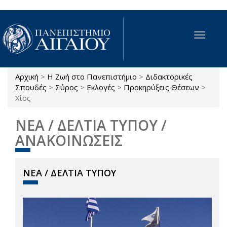
Παράκαμψη προς το κυρίως περιεχόμενο
Toggle
navigat
Αρχική
>
Η Ζωή στο Πανεπιστήμιο
>
Διδακτορικές
Είστε εδώ
Σπουδές
>
Σύρος
>
Εκλογές
>
Προκηρύξεις Θέσεων
>
Χίος
ΝΕΑ / ΔΕΛΤΙΑ ΤΥΠΟΥ /
ΑΝΑΚΟΙΝΩΣΕΙΣ
ΝΕΑ / ΔΕΛΤΙΑ ΤΥΠΟΥ