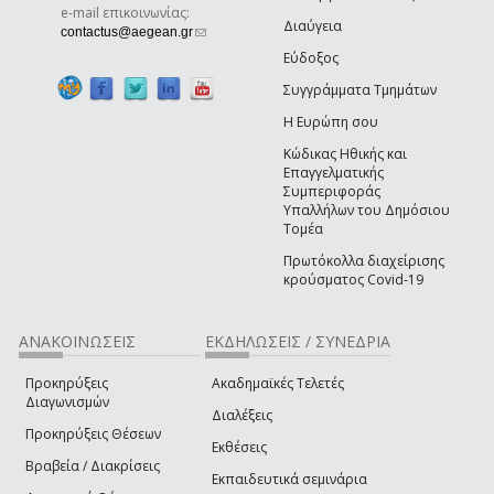
e-mail επικοινωνίας:
Διαύγεια
(link sends e-mail)
contactus@aegean.gr
Εύδοξος
Συγγράμματα Τμημάτων
Η Ευρώπη σου
Κώδικας Ηθικής και
Επαγγελματικής
Συμπεριφοράς
Υπαλλήλων του Δημόσιου
Τομέα
Πρωτόκολλα διαχείρισης
κρούσματος Covid-19
ΑΝΑΚΟΙΝΩΣΕΙΣ
ΕΚΔΗΛΩΣΕΙΣ / ΣΥΝΕΔΡΙΑ
Προκηρύξεις
Ακαδημαϊκές Τελετές
Διαγωνισμών
Διαλέξεις
Προκηρύξεις Θέσεων
Εκθέσεις
Βραβεία / Διακρίσεις
Εκπαιδευτικά σεμινάρια