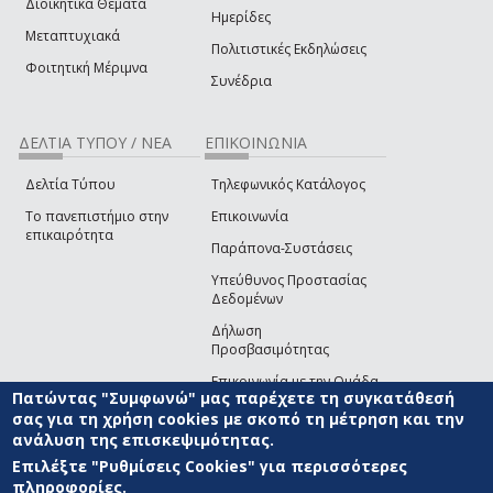
Διοικητικά Θέματα
Ημερίδες
Μεταπτυχιακά
Πολιτιστικές Εκδηλώσεις
Φοιτητική Μέριμνα
Συνέδρια
ΔΕΛΤΙΑ ΤΥΠΟΥ / ΝΕΑ
ΕΠΙΚΟΙΝΩΝΙΑ
Δελτία Τύπου
Τηλεφωνικός Κατάλογος
Το πανεπιστήμιο στην
Επικοινωνία
επικαιρότητα
Παράπονα-Συστάσεις
Υπεύθυνος Προστασίας
Δεδομένων
Δήλωση
Προσβασιμότητας
Επικοινωνία με την Ομάδα
Πατώντας "Συμφωνώ" μας παρέχετε τη συγκατάθεσή
Ανάπτυξης του site
(link sends e-mail)
σας για τη χρήση cookies με σκοπό τη μέτρηση και την
ανάλυση της επισκεψιμότητας.
© ΠΑΝΕΠΙΣΤΗΜΙΟ ΑΙΓΑΙΟΥ
ΟΡΟΙ ΧΡΗΣΗΣ
ΠΟΛΙΤΙΚΗ COOKIES
ΟΜΑΔΑ
ΑΝΑΠΤΥΞΗΣ
Επιλέξτε "Ρυθμίσεις Cookies" για περισσότερες
πληροφορίες.