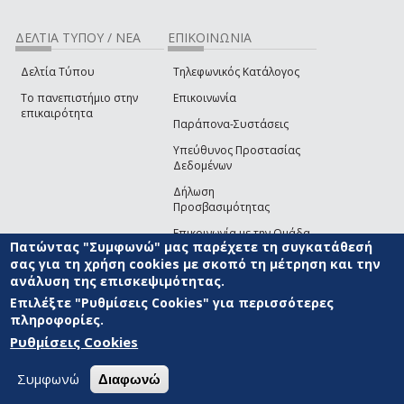
ΔΕΛΤΙΑ ΤΥΠΟΥ / ΝΕΑ
ΕΠΙΚΟΙΝΩΝΙΑ
Δελτία Τύπου
Τηλεφωνικός Κατάλογος
Το πανεπιστήμιο στην
Επικοινωνία
επικαιρότητα
Παράπονα-Συστάσεις
Υπεύθυνος Προστασίας
Δεδομένων
Δήλωση
Προσβασιμότητας
Επικοινωνία με την Ομάδα
Πατώντας "Συμφωνώ" μας παρέχετε τη συγκατάθεσή
Ανάπτυξης του site
(link sends e-mail)
σας για τη χρήση cookies με σκοπό τη μέτρηση και την
ανάλυση της επισκεψιμότητας.
© ΠΑΝΕΠΙΣΤΗΜΙΟ ΑΙΓΑΙΟΥ
ΟΡΟΙ ΧΡΗΣΗΣ
ΠΟΛΙΤΙΚΗ COOKIES
ΟΜΑΔΑ
ΑΝΑΠΤΥΞΗΣ
Επιλέξτε "Ρυθμίσεις Cookies" για περισσότερες
πληροφορίες.
Ρυθμίσεις Cookies
Συμφωνώ
Διαφωνώ