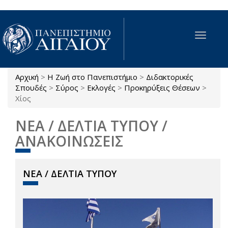
Παράκαμψη προς το κυρίως περιεχόμενο
Toggle
navigat
Αρχική
>
Η Ζωή στο Πανεπιστήμιο
>
Διδακτορικές
Είστε εδώ
Σπουδές
>
Σύρος
>
Εκλογές
>
Προκηρύξεις Θέσεων
>
Χίος
ΝΕΑ / ΔΕΛΤΙΑ ΤΥΠΟΥ /
ΑΝΑΚΟΙΝΩΣΕΙΣ
ΝΕΑ / ΔΕΛΤΙΑ ΤΥΠΟΥ