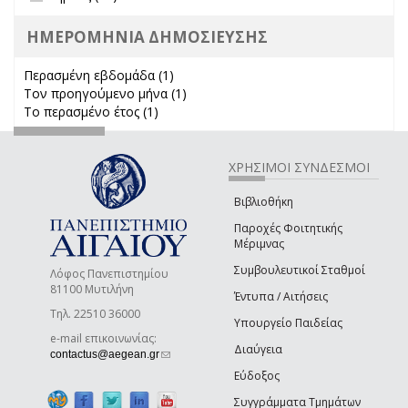
ΗΜΕΡΟΜΗΝΙΑ ΔΗΜΟΣΙΕΥΣΗΣ
Περασμένη εβδομάδα (1)
Apply Περασμένη εβδομάδα filter
Τον προηγούμενο μήνα (1)
Apply Τον προηγούμενο μήνα
Το περασμένο έτος (1)
Apply Το περασμένο έτος filter
filter
ΧΡΗΣΙΜΟΙ ΣΥΝΔΕΣΜΟΙ
Βιβλιοθήκη
Παροχές Φοιτητικής
Μέριμνας
Συμβουλευτικοί Σταθμοί
Λόφος Πανεπιστημίου
81100 Μυτιλήνη
Έντυπα / Αιτήσεις
Τηλ. 22510 36000
Υπουργείο Παιδείας
e-mail επικοινωνίας:
Διαύγεια
(link sends e-mail)
contactus@aegean.gr
Εύδοξος
Συγγράμματα Τμημάτων