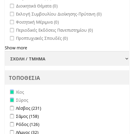
undefined
Διοικητικά Θέματα (0)
undefined
Εκλογή Συμβουλίου Διοίκησης-Πρύτανη (0)
undefined
Φοιτητική Μέριμνα (0)
undefined
Περιοδικές Εκδόσεις Πανεπιστημίου (0)
undefined
Προπτυχιακές Σπουδές (0)
Show more
ΤΟΠΟΘΕΣΙΑ
Remove Χίος filter
Χίος
Remove Σύρος filter
Σύρος
Apply Λέσβος filter
Apply Λέσβος filter
Λέσβος (231)
Apply Σάμος filter
Apply Σάμος filter
Σάμος (158)
Apply Ρόδος filter
Apply Ρόδος filter
Ρόδος (126)
Apply Λήμνος filter
Apply Λήμνος filter
Λήμνος (32)