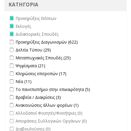
ΚΑΤΗΓΟΡΙΑ
Remove Προκηρύξεις Θέσεων filter
Προκηρύξεις Θέσεων
Remove Εκλογές filter
Εκλογές
Remove Διδακτορικές Σπουδές filter
Διδακτορικές Σπουδές
Apply Προκηρύξεις Διαγωνισμών filter
Apply Προκηρύξεις
Προκηρύξεις Διαγωνισμών (622)
Διαγωνισμών filter
Apply Δελτία Τύπου filter
Apply Δελτία Τύπου filter
Δελτία Τύπου (29)
Apply Μεταπτυχιακές Σπουδές filter
Apply Μεταπτυχιακές
Μεταπτυχιακές Σπουδές (25)
Σπουδές filter
Apply Ψηφίσματα filter
Apply Ψηφίσματα filter
Ψηφίσματα (21)
Apply Κληρώσεις επιτροπών filter
Apply Κληρώσεις επιτροπών
Κληρώσεις επιτροπών (17)
filter
Apply Νέα filter
Apply Νέα filter
Νέα (11)
Apply Το πανεπιστήμιο στην επικαιρότητα filter
Apply Το
Το πανεπιστήμιο στην επικαιρότητα (5)
πανεπιστήμιο στην
Apply Βραβεία / Διακρίσεις filter
Apply Βραβεία / Διακρίσεις filter
Βραβεία / Διακρίσεις (3)
επικαιρότητα filter
Apply Ανακοινώσεις άλλων φορέων filter
Apply Ανακοινώσεις
Ανακοινώσεις άλλων φορέων (1)
άλλων φορέων filter
undefined
Αλλοδαποί Φοιτητές/Φοιτήτριες (0)
undefined
Αποφάσεις Συλλογικών Οργάνων (0)
undefined
Διαβουλεύσεις (0)