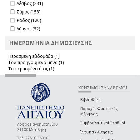
Apply Λέσβος filter
Apply Λέσβος filter
Λέσβος (231)
Apply Σάμος filter
Apply Σάμος filter
Σάμος (158)
Apply Ρόδος filter
Apply Ρόδος filter
Ρόδος (126)
Apply Λήμνος filter
Apply Λήμνος filter
Λήμνος (32)
ΗΜΕΡΟΜΗΝΙΑ ΔΗΜΟΣΙΕΥΣΗΣ
Περασμένη εβδομάδα (1)
Apply Περασμένη εβδομάδα filter
Τον προηγούμενο μήνα (1)
Apply Τον προηγούμενο μήνα
Το περασμένο έτος (1)
Apply Το περασμένο έτος filter
filter
ΧΡΗΣΙΜΟΙ ΣΥΝΔΕΣΜΟΙ
Βιβλιοθήκη
Παροχές Φοιτητικής
Μέριμνας
Συμβουλευτικοί Σταθμοί
Λόφος Πανεπιστημίου
81100 Μυτιλήνη
Έντυπα / Αιτήσεις
Τηλ. 22510 36000