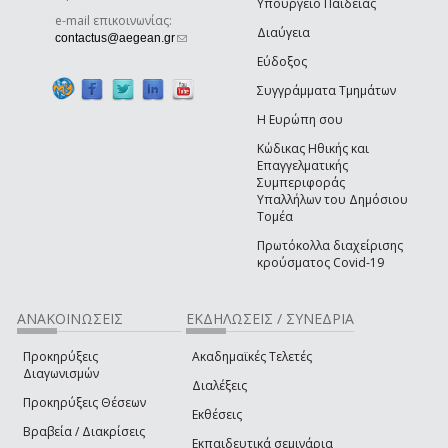
Υπουργείο Παιδείας
e-mail επικοινωνίας:
Διαύγεια
(link sends e-mail)
contactus@aegean.gr
Εύδοξος
Συγγράμματα Τμημάτων
Η Ευρώπη σου
Κώδικας Ηθικής και
Επαγγελματικής
Συμπεριφοράς
Υπαλλήλων του Δημόσιου
Τομέα
Πρωτόκολλα διαχείρισης
κρούσματος Covid-19
ΑΝΑΚΟΙΝΩΣΕΙΣ
ΕΚΔΗΛΩΣΕΙΣ / ΣΥΝΕΔΡΙΑ
Προκηρύξεις
Ακαδημαϊκές Τελετές
Διαγωνισμών
Διαλέξεις
Προκηρύξεις Θέσεων
Εκθέσεις
Βραβεία / Διακρίσεις
Εκπαιδευτικά σεμινάρια