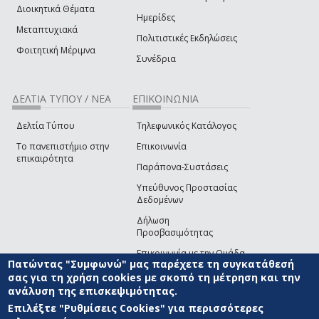
Διοικητικά Θέματα
Ημερίδες
Μεταπτυχιακά
Πολιτιστικές Εκδηλώσεις
Φοιτητική Μέριμνα
Συνέδρια
ΔΕΛΤΙΑ ΤΥΠΟΥ / ΝΕΑ
ΕΠΙΚΟΙΝΩΝΙΑ
Δελτία Τύπου
Τηλεφωνικός Κατάλογος
Το πανεπιστήμιο στην
Επικοινωνία
επικαιρότητα
Παράπονα-Συστάσεις
Υπεύθυνος Προστασίας
Δεδομένων
Δήλωση
Προσβασιμότητας
Επικοινωνία με την Ομάδα
Πατώντας "Συμφωνώ" μας παρέχετε τη συγκατάθεσή
Ανάπτυξης του site
(link sends e-mail)
σας για τη χρήση cookies με σκοπό τη μέτρηση και την
ανάλυση της επισκεψιμότητας.
© ΠΑΝΕΠΙΣΤΗΜΙΟ ΑΙΓΑΙΟΥ
ΟΡΟΙ ΧΡΗΣΗΣ
ΠΟΛΙΤΙΚΗ COOKIES
ΟΜΑΔΑ
ΑΝΑΠΤΥΞΗΣ
Επιλέξτε "Ρυθμίσεις Cookies" για περισσότερες