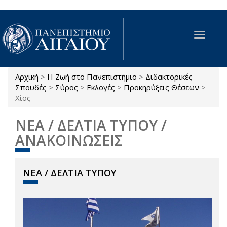
Παράκαμψη προς το κυρίως περιεχόμενο
Toggle
navigat
Αρχική
>
Η Ζωή στο Πανεπιστήμιο
>
Διδακτορικές
Είστε εδώ
Σπουδές
>
Σύρος
>
Εκλογές
>
Προκηρύξεις Θέσεων
>
Χίος
ΝΕΑ / ΔΕΛΤΙΑ ΤΥΠΟΥ /
ΑΝΑΚΟΙΝΩΣΕΙΣ
ΝΕΑ / ΔΕΛΤΙΑ ΤΥΠΟΥ