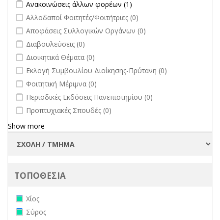
Apply Ανακοινώσεις άλλων φορέων filter
Apply Ανακοινώσεις
Ανακοινώσεις άλλων φορέων (1)
άλλων φορέων filter
undefined
Αλλοδαποί Φοιτητές/Φοιτήτριες (0)
undefined
Αποφάσεις Συλλογικών Οργάνων (0)
undefined
Διαβουλεύσεις (0)
undefined
Διοικητικά Θέματα (0)
undefined
Εκλογή Συμβουλίου Διοίκησης-Πρύτανη (0)
undefined
Φοιτητική Μέριμνα (0)
undefined
Περιοδικές Εκδόσεις Πανεπιστημίου (0)
undefined
Προπτυχιακές Σπουδές (0)
Show more
ΤΟΠΟΘΕΣΙΑ
Remove Χίος filter
Χίος
Remove Σύρος filter
Σύρος