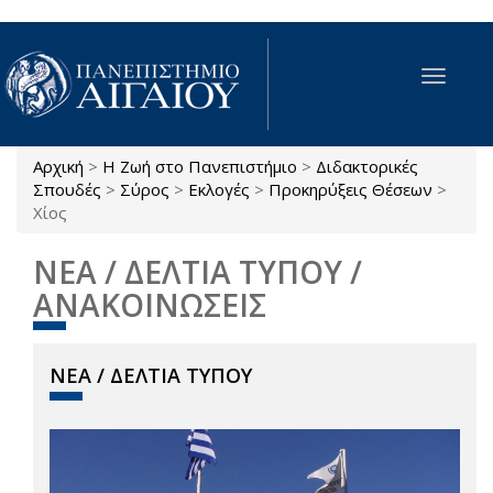
Παράκαμψη προς το κυρίως περιεχόμενο
Toggle
navigat
Αρχική
>
Η Ζωή στο Πανεπιστήμιο
>
Διδακτορικές
Είστε εδώ
Σπουδές
>
Σύρος
>
Εκλογές
>
Προκηρύξεις Θέσεων
>
Χίος
ΝΕΑ / ΔΕΛΤΙΑ ΤΥΠΟΥ /
ΑΝΑΚΟΙΝΩΣΕΙΣ
ΝΕΑ / ΔΕΛΤΙΑ ΤΥΠΟΥ