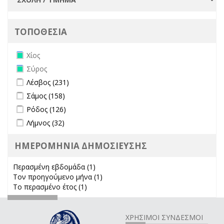
ΤΟΠΟΘΕΣΙΑ
Remove Χίος filter
Χίος
Remove Σύρος filter
Σύρος
Apply Λέσβος filter
Apply Λέσβος filter
Λέσβος (231)
Apply Σάμος filter
Apply Σάμος filter
Σάμος (158)
Apply Ρόδος filter
Apply Ρόδος filter
Ρόδος (126)
Apply Λήμνος filter
Apply Λήμνος filter
Λήμνος (32)
ΗΜΕΡΟΜΗΝΙΑ ΔΗΜΟΣΙΕΥΣΗΣ
Περασμένη εβδομάδα (1)
Apply Περασμένη εβδομάδα filter
Τον προηγούμενο μήνα (1)
Apply Τον προηγούμενο μήνα
Το περασμένο έτος (1)
Apply Το περασμένο έτος filter
filter
ΧΡΗΣΙΜΟΙ ΣΥΝΔΕΣΜΟΙ