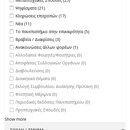
Μεταπτυχιακές Σπουδές (25)
Σπουδές filter
Apply Ψηφίσματα filter
Apply Ψηφίσματα filter
Ψηφίσματα (21)
Apply Κληρώσεις επιτροπών filter
Apply Κληρώσεις επιτροπών
Κληρώσεις επιτροπών (17)
filter
Apply Νέα filter
Apply Νέα filter
Νέα (11)
Apply Το πανεπιστήμιο στην επικαιρότητα filter
Apply Το
Το πανεπιστήμιο στην επικαιρότητα (5)
πανεπιστήμιο στην
Apply Βραβεία / Διακρίσεις filter
Apply Βραβεία / Διακρίσεις filter
Βραβεία / Διακρίσεις (3)
επικαιρότητα filter
Apply Ανακοινώσεις άλλων φορέων filter
Apply Ανακοινώσεις
Ανακοινώσεις άλλων φορέων (1)
άλλων φορέων filter
undefined
Αλλοδαποί Φοιτητές/Φοιτήτριες (0)
undefined
Αποφάσεις Συλλογικών Οργάνων (0)
undefined
Διαβουλεύσεις (0)
undefined
Διοικητικά Θέματα (0)
undefined
Εκλογή Συμβουλίου Διοίκησης-Πρύτανη (0)
undefined
Φοιτητική Μέριμνα (0)
undefined
Περιοδικές Εκδόσεις Πανεπιστημίου (0)
undefined
Προπτυχιακές Σπουδές (0)
Show more