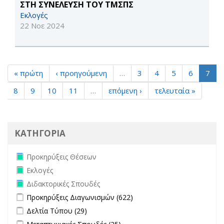
ΣΤΗ ΣΥΝΕΛΕΥΣΗ ΤΟΥ ΤΜΣΠΣ
Εκλογές
22 Νοε 2024
« πρώτη
‹ προηγούμενη
…
3
4
5
6
7
8
9
10
11
…
επόμενη ›
τελευταία »
ΚΑΤΗΓΟΡΙΑ
Remove Προκηρύξεις Θέσεων filter
Προκηρύξεις Θέσεων
Remove Εκλογές filter
Εκλογές
Remove Διδακτορικές Σπουδές filter
Διδακτορικές Σπουδές
Apply Προκηρύξεις Διαγωνισμών filter
Apply Προκηρύξεις
Προκηρύξεις Διαγωνισμών (622)
Διαγωνισμών filter
Apply Δελτία Τύπου filter
Apply Δελτία Τύπου filter
Δελτία Τύπου (29)
Apply Μεταπτυχιακές Σπουδές filter
Apply Μεταπτυχιακές