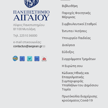
Βιβλιοθήκη
Παροχές Φοιτητικής
Μέριμνας
Συμβουλευτικοί Σταθμοί
Λόφος Πανεπιστημίου
81100 Μυτιλήνη
Έντυπα / Αιτήσεις
Τηλ. 22510 36000
Υπουργείο Παιδείας
e-mail επικοινωνίας:
Διαύγεια
(link sends e-mail)
contactus@aegean.gr
Εύδοξος
Συγγράμματα Τμημάτων
Η Ευρώπη σου
Κώδικας Ηθικής και
Επαγγελματικής
Συμπεριφοράς
Υπαλλήλων του Δημόσιου
Τομέα
Πρωτόκολλα διαχείρισης
κρούσματος Covid-19