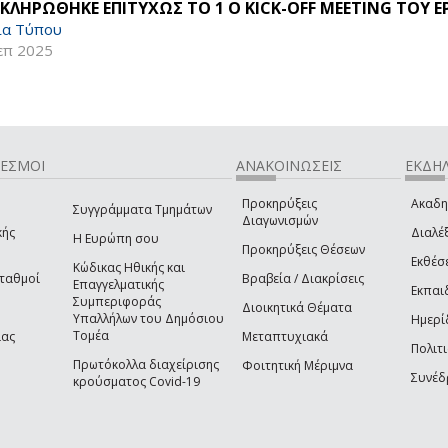
ΚΛΗΡΩΘΗΚΕ ΕΠΙΤΥΧΩΣ ΤΟ 1 Ο KICK-OFF MEETING ΤΟΥ Ε
ία Τύπου
επ 2025
ΔΕΣΜΟΙ
ΑΝΑΚΟΙΝΩΣΕΙΣ
ΕΚΔΗΛ
Προκηρύξεις
Ακαδη
Συγγράμματα Τμημάτων
Διαγωνισμών
κής
Διαλέξ
Η Ευρώπη σου
Προκηρύξεις Θέσεων
Εκθέσ
Κώδικας Ηθικής και
Σταθμοί
Βραβεία / Διακρίσεις
Επαγγελματικής
Εκπαι
Συμπεριφοράς
Διοικητικά Θέματα
Υπαλλήλων του Δημόσιου
Ημερί
Τομέα
ίας
Μεταπτυχιακά
Πολιτι
Πρωτόκολλα διαχείρισης
Φοιτητική Μέριμνα
Συνέδ
κρούσματος Covid-19