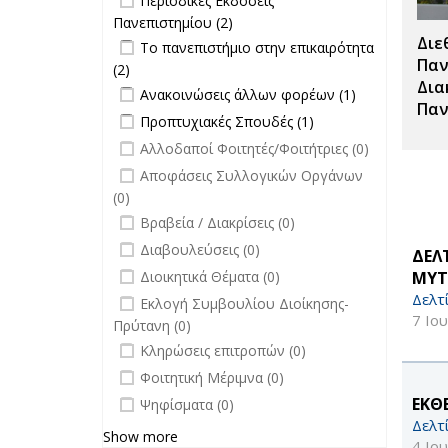
Περιοδικές Εκδόσεις
Σπουδές filter
Πανεπιστημίου filter
Πανεπιστημίου (2)
Apply Περιοδικές
Διε
Apply Το πανεπιστήμιο στην
Εκδόσεις
Το πανεπιστήμιο στην επικαιρότητα
επικαιρότητα filter
Πανεπιστημίου filter
Παν
(2)
Apply Το πανεπιστήμιο στην
Δια
Apply Ανακοινώσεις άλλων φορέων
επικαιρότητα filter
Apply
Ανακοινώσεις άλλων φορέων (1)
Παν
filter
Ανακοινώσεις
Apply Προπτυχιακές Σπουδές filter
Apply
Προπτυχιακές Σπουδές (1)
άλλων
Προπτυχιακές
undefined
Αλλοδαποί Φοιτητές/Φοιτήτριες (0)
φορέων filter
Σπουδές filter
undefined
Αποφάσεις Συλλογικών Οργάνων
(0)
undefined
Βραβεία / Διακρίσεις (0)
undefined
Διαβουλεύσεις (0)
ΔΕΛ
undefined
ΜΥΤ
Διοικητικά Θέματα (0)
Δελτ
undefined
Εκλογή Συμβουλίου Διοίκησης-
7 Ιο
Πρύτανη (0)
undefined
Κληρώσεις επιτροπών (0)
undefined
Φοιτητική Μέριμνα (0)
undefined
ΕΚΘ
Ψηφίσματα (0)
Δελτ
Show more
4 Ιο