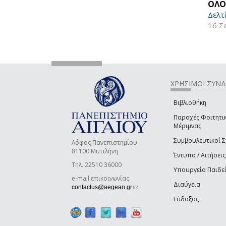
ΟΛΟ
Δελτ
16 Σ
ΧΡΗΣΙΜΟΙ ΣΥΝ
Βιβλιοθήκη
Παροχές Φοιτητι
Μέριμνας
Συμβουλευτικοί 
Λόφος Πανεπιστημίου
81100 Μυτιλήνη
Έντυπα / Αιτήσεις
Τηλ. 22510 36000
Υπουργείο Παιδε
e-mail επικοινωνίας:
Διαύγεια
(link sends e-mail)
contactus@aegean.gr
Εύδοξος