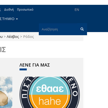
EN
ς
Διεθνή
Προσωπικό
ΙΣΤΗΜΙΟ
Φόρμα
ου
>
Λέσβος
>
Ρόδος
αναζήτησης
Αναζήτηση
ΙΣ
ΛΕΝΕ ΓΙΑ ΜΑΣ