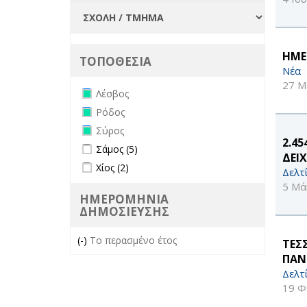
ΗΜΕ
ΤΟΠΟΘΕΣΙΑ
Νέα
27 Μ
Remove Λέσβος filter
Λέσβος
Remove Ρόδος filter
Ρόδος
Remove Σύρος filter
Σύρος
2.4
Apply Σάμος filter
Apply Σάμος filter
Σάμος (5)
ΔΕΙ
Apply Χίος filter
Apply Χίος filter
Χίος (2)
Δελτ
5 Μά
ΗΜΕΡΟΜΗΝΙΑ
ΔΗΜΟΣΙΕΥΣΗΣ
(-)
Remove Το περασμένο έτος filter
Το περασμένο έτος
ΤΕΣ
ΠΑΝ
Δελτ
19 Φ