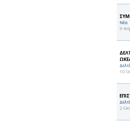
ΣΥΜ
Νέα
9 Φε
ΔΕΛ
ΩΚΕ
Δελτ
10 Ο
ΕΠΙ
Δελτ
2 Οκ