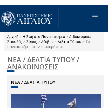
Παράκαμψη προς το κυρίως περιεχόμενο
Toggle
navigat
Αρχική
>
Η Ζωή στο Πανεπιστήμιο
>
Διδακτορικές
Είστε εδώ
Σπουδές
>
Σύρος
>
Λέσβος
>
Δελτία Τύπου
>
Το
πανεπιστήμιο στην επικαιρότητα
ΝΕΑ / ΔΕΛΤΙΑ ΤΥΠΟΥ /
ΑΝΑΚΟΙΝΩΣΕΙΣ
ΝΕΑ / ΔΕΛΤΙΑ ΤΥΠΟΥ