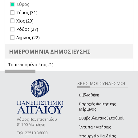
Remove Σύρος filter
Σύρος
Apply Σάμος filter
Apply Σάμος filter
Σάμος (31)
Apply Χίος filter
Apply Χίος filter
Χίος (29)
Apply Ρόδος filter
Apply Ρόδος filter
Ρόδος (27)
Apply Λήμνος filter
Apply Λήμνος filter
Λήμνος (22)
ΗΜΕΡΟΜΗΝΙΑ ΔΗΜΟΣΙΕΥΣΗΣ
Το περασμένο έτος (1)
Apply Το περασμένο έτος filter
ΧΡΗΣΙΜΟΙ ΣΥΝΔΕΣΜΟΙ
Βιβλιοθήκη
Παροχές Φοιτητικής
Μέριμνας
Συμβουλευτικοί Σταθμοί
Λόφος Πανεπιστημίου
81100 Μυτιλήνη
Έντυπα / Αιτήσεις
Τηλ. 22510 36000
Υπουργείο Παιδείας