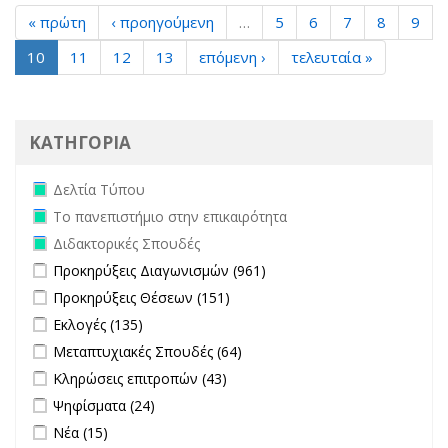
« πρώτη
‹ προηγούμενη
…
5
6
7
8
9
10
11
12
13
επόμενη ›
τελευταία »
ΚΑΤΗΓΟΡΙΑ
Remove Δελτία Τύπου filter
Δελτία Τύπου
Remove Το πανεπιστήμιο στην επικαιρότητα filter
Το πανεπιστήμιο στην επικαιρότητα
Remove Διδακτορικές Σπουδές filter
Διδακτορικές Σπουδές
Apply Προκηρύξεις Διαγωνισμών filter
Apply Προκηρύξεις
Προκηρύξεις Διαγωνισμών (961)
Διαγωνισμών filter
Apply Προκηρύξεις Θέσεων filter
Apply Προκηρύξεις Θέσεων
Προκηρύξεις Θέσεων (151)
filter
Apply Εκλογές filter
Apply Εκλογές filter
Εκλογές (135)
Apply Μεταπτυχιακές Σπουδές filter
Apply Μεταπτυχιακές
Μεταπτυχιακές Σπουδές (64)
Σπουδές filter
Apply Κληρώσεις επιτροπών filter
Apply Κληρώσεις επιτροπών
Κληρώσεις επιτροπών (43)
filter
Apply Ψηφίσματα filter
Apply Ψηφίσματα filter
Ψηφίσματα (24)
Apply Νέα filter
Apply Νέα filter
Νέα (15)