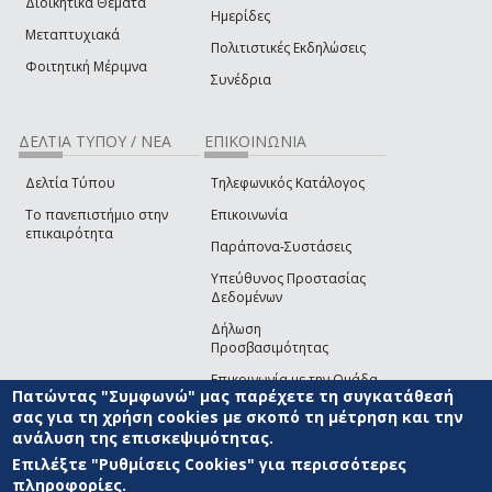
Διοικητικά Θέματα
Ημερίδες
Μεταπτυχιακά
Πολιτιστικές Εκδηλώσεις
Φοιτητική Μέριμνα
Συνέδρια
ΔΕΛΤΙΑ ΤΥΠΟΥ / ΝΕΑ
ΕΠΙΚΟΙΝΩΝΙΑ
Δελτία Τύπου
Τηλεφωνικός Κατάλογος
Το πανεπιστήμιο στην
Επικοινωνία
επικαιρότητα
Παράπονα-Συστάσεις
Υπεύθυνος Προστασίας
Δεδομένων
Δήλωση
Προσβασιμότητας
Επικοινωνία με την Ομάδα
Πατώντας "Συμφωνώ" μας παρέχετε τη συγκατάθεσή
Ανάπτυξης του site
(link sends e-mail)
σας για τη χρήση cookies με σκοπό τη μέτρηση και την
ανάλυση της επισκεψιμότητας.
© ΠΑΝΕΠΙΣΤΗΜΙΟ ΑΙΓΑΙΟΥ
ΟΡΟΙ ΧΡΗΣΗΣ
ΠΟΛΙΤΙΚΗ COOKIES
ΟΜΑΔΑ
ΑΝΑΠΤΥΞΗΣ
Επιλέξτε "Ρυθμίσεις Cookies" για περισσότερες
πληροφορίες.