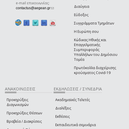
e-mail επικοινωνίας:
Διαύγεια
(link sends e-mail)
contactus@aegean.gr
Εύδοξος
Συγγράμματα Τμημάτων
Η Ευρώπη σου
Κώδικας Ηθικής και
Επαγγελματικής
Συμπεριφοράς
Υπαλλήλων του Δημόσιου
Τομέα
Πρωτόκολλα διαχείρισης
κρούσματος Covid-19
ΑΝΑΚΟΙΝΩΣΕΙΣ
ΕΚΔΗΛΩΣΕΙΣ / ΣΥΝΕΔΡΙΑ
Προκηρύξεις
Ακαδημαϊκές Τελετές
Διαγωνισμών
Διαλέξεις
Προκηρύξεις Θέσεων
Εκθέσεις
Βραβεία / Διακρίσεις
Εκπαιδευτικά σεμινάρια