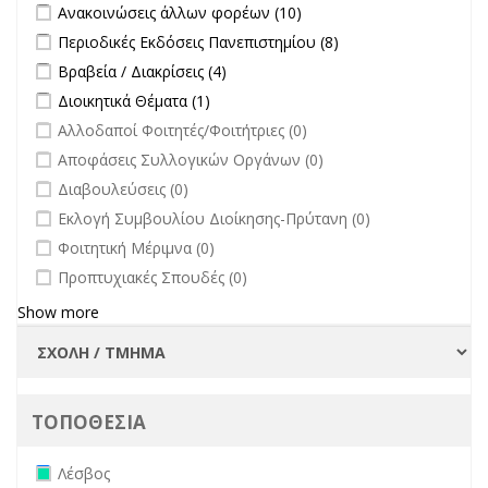
Apply Ανακοινώσεις άλλων φορέων filter
Apply Ανακοινώσεις
Ανακοινώσεις άλλων φορέων (10)
άλλων φορέων filter
Apply Περιοδικές Εκδόσεις Πανεπιστημίου filter
Apply Περιοδικές
Περιοδικές Εκδόσεις Πανεπιστημίου (8)
Εκδόσεις
Apply Βραβεία / Διακρίσεις filter
Apply Βραβεία / Διακρίσεις filter
Βραβεία / Διακρίσεις (4)
Πανεπιστημίου
Apply Διοικητικά Θέματα filter
Apply Διοικητικά Θέματα filter
Διοικητικά Θέματα (1)
filter
undefined
Αλλοδαποί Φοιτητές/Φοιτήτριες (0)
undefined
Αποφάσεις Συλλογικών Οργάνων (0)
undefined
Διαβουλεύσεις (0)
undefined
Εκλογή Συμβουλίου Διοίκησης-Πρύτανη (0)
undefined
Φοιτητική Μέριμνα (0)
undefined
Προπτυχιακές Σπουδές (0)
Show more
ΤΟΠΟΘΕΣΙΑ
Remove Λέσβος filter
Λέσβος