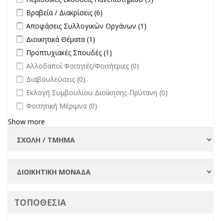
Εκδόσεις
Apply Βραβεία / Διακρίσεις filter
Apply Βραβεία / Διακρίσεις filter
Βραβεία / Διακρίσεις (6)
Πανεπιστημίου
Apply Αποφάσεις Συλλογικών Οργάνων filter
Apply Αποφάσεις
Αποφάσεις Συλλογικών Οργάνων (1)
filter
Συλλογικών
Apply Διοικητικά Θέματα filter
Apply Διοικητικά Θέματα filter
Διοικητικά Θέματα (1)
Οργάνων filter
Apply Προπτυχιακές Σπουδές filter
Apply Προπτυχιακές Σπουδές
Προπτυχιακές Σπουδές (1)
filter
undefined
Αλλοδαποί Φοιτητές/Φοιτήτριες (0)
undefined
Διαβουλεύσεις (0)
undefined
Εκλογή Συμβουλίου Διοίκησης-Πρύτανη (0)
undefined
Φοιτητική Μέριμνα (0)
Show more
ΤΟΠΟΘΕΣΙΑ