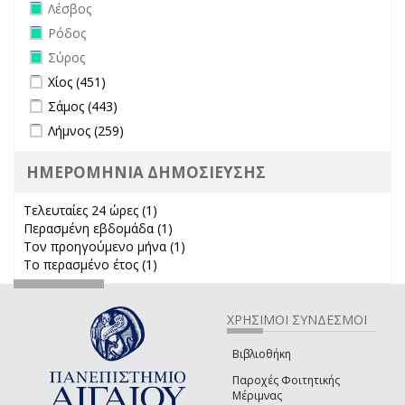
Remove Λέσβος filter
Λέσβος
Remove Ρόδος filter
Ρόδος
Remove Σύρος filter
Σύρος
Apply Χίος filter
Apply Χίος filter
Χίος (451)
Apply Σάμος filter
Apply Σάμος filter
Σάμος (443)
Apply Λήμνος filter
Apply Λήμνος filter
Λήμνος (259)
ΗΜΕΡΟΜΗΝΙΑ ΔΗΜΟΣΙΕΥΣΗΣ
Τελευταίες 24 ώρες (1)
Apply Τελευταίες 24 ώρες filter
Περασμένη εβδομάδα (1)
Apply Περασμένη εβδομάδα filter
Τον προηγούμενο μήνα (1)
Apply Τον προηγούμενο μήνα
Το περασμένο έτος (1)
Apply Το περασμένο έτος filter
filter
ΧΡΗΣΙΜΟΙ ΣΥΝΔΕΣΜΟΙ
Βιβλιοθήκη
Παροχές Φοιτητικής
Μέριμνας