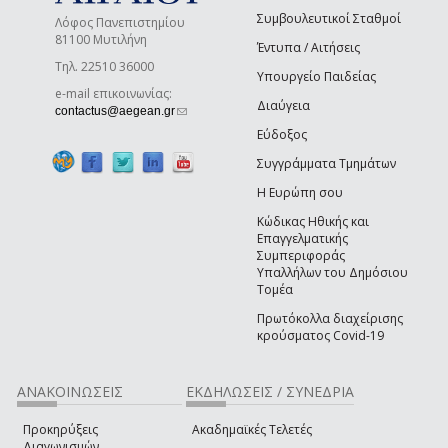
Συμβουλευτικοί Σταθμοί
Λόφος Πανεπιστημίου
81100 Μυτιλήνη
Έντυπα / Αιτήσεις
Τηλ. 22510 36000
Υπουργείο Παιδείας
e-mail επικοινωνίας:
Διαύγεια
(link sends e-mail)
contactus@aegean.gr
Εύδοξος
Συγγράμματα Τμημάτων
Η Ευρώπη σου
Κώδικας Ηθικής και
Επαγγελματικής
Συμπεριφοράς
Υπαλλήλων του Δημόσιου
Τομέα
Πρωτόκολλα διαχείρισης
κρούσματος Covid-19
ΑΝΑΚΟΙΝΩΣΕΙΣ
ΕΚΔΗΛΩΣΕΙΣ / ΣΥΝΕΔΡΙΑ
Προκηρύξεις
Ακαδημαϊκές Τελετές
Διαγωνισμών