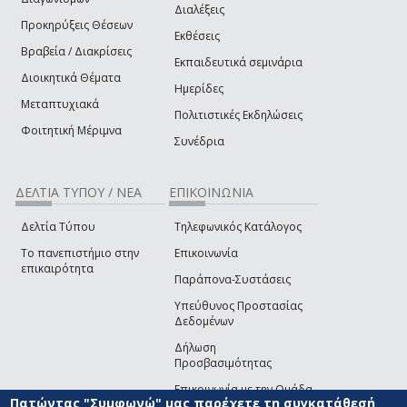
Διαλέξεις
Προκηρύξεις Θέσεων
Εκθέσεις
Βραβεία / Διακρίσεις
Εκπαιδευτικά σεμινάρια
Διοικητικά Θέματα
Ημερίδες
Μεταπτυχιακά
Πολιτιστικές Εκδηλώσεις
Φοιτητική Μέριμνα
Συνέδρια
ΔΕΛΤΙΑ ΤΥΠΟΥ / ΝΕΑ
ΕΠΙΚΟΙΝΩΝΙΑ
Δελτία Τύπου
Τηλεφωνικός Κατάλογος
Το πανεπιστήμιο στην
Επικοινωνία
επικαιρότητα
Παράπονα-Συστάσεις
Υπεύθυνος Προστασίας
Δεδομένων
Δήλωση
Προσβασιμότητας
Επικοινωνία με την Ομάδα
Πατώντας "Συμφωνώ" μας παρέχετε τη συγκατάθεσή
Ανάπτυξης του site
(link sends e-mail)