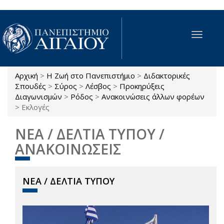
Παράκαμψη προς το κυρίως περιεχόμενο
Toggle
navigat
Αρχική
>
Η Ζωή στο Πανεπιστήμιο
>
Διδακτορικές
Είστε εδώ
Σπουδές
>
Σύρος
>
Λέσβος
>
Προκηρύξεις
Διαγωνισμών
>
Ρόδος
>
Ανακοινώσεις άλλων φορέων
>
Εκλογές
ΝΕΑ / ΔΕΛΤΙΑ ΤΥΠΟΥ /
ΑΝΑΚΟΙΝΩΣΕΙΣ
ΝΕΑ / ΔΕΛΤΙΑ ΤΥΠΟΥ