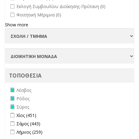
undefined
Εκλογή Συμβουλίου Διοίκησης-Πρύτανη (0)
undefined
Φοιτητική Μέριμνα (0)
Show more
ΤΟΠΟΘΕΣΙΑ
Remove Λέσβος filter
Λέσβος
Remove Ρόδος filter
Ρόδος
Remove Σύρος filter
Σύρος
Apply Χίος filter
Apply Χίος filter
Χίος (451)
Apply Σάμος filter
Apply Σάμος filter
Σάμος (443)
Apply Λήμνος filter
Apply Λήμνος filter
Λήμνος (259)