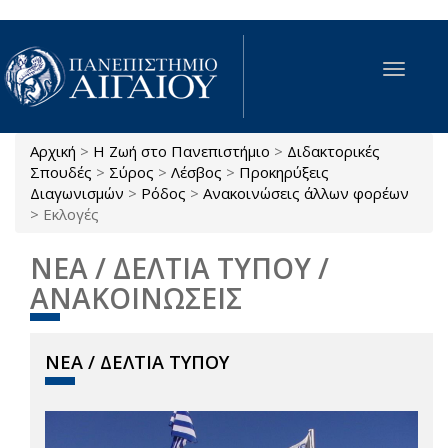
Παράκαμψη προς το κυρίως περιεχόμενο
Toggle
navigat
Αρχική
>
Η Ζωή στο Πανεπιστήμιο
>
Διδακτορικές
Είστε εδώ
Σπουδές
>
Σύρος
>
Λέσβος
>
Προκηρύξεις
Διαγωνισμών
>
Ρόδος
>
Ανακοινώσεις άλλων φορέων
>
Εκλογές
ΝΕΑ / ΔΕΛΤΙΑ ΤΥΠΟΥ /
ΑΝΑΚΟΙΝΩΣΕΙΣ
ΝΕΑ / ΔΕΛΤΙΑ ΤΥΠΟΥ