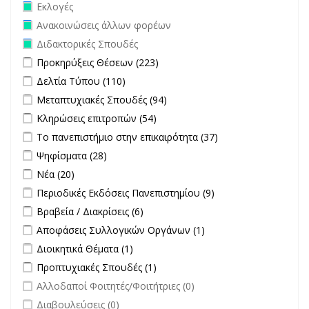
Remove Εκλογές filter
Εκλογές
Remove Ανακοινώσεις άλλων φορέων filter
Ανακοινώσεις άλλων φορέων
Remove Διδακτορικές Σπουδές filter
Διδακτορικές Σπουδές
Apply Προκηρύξεις Θέσεων filter
Apply Προκηρύξεις Θέσεων
Προκηρύξεις Θέσεων (223)
filter
Apply Δελτία Τύπου filter
Apply Δελτία Τύπου filter
Δελτία Τύπου (110)
Apply Μεταπτυχιακές Σπουδές filter
Apply Μεταπτυχιακές
Μεταπτυχιακές Σπουδές (94)
Σπουδές filter
Apply Κληρώσεις επιτροπών filter
Apply Κληρώσεις επιτροπών
Κληρώσεις επιτροπών (54)
filter
Apply Το πανεπιστήμιο στην επικαιρότητα filter
Apply Το
Το πανεπιστήμιο στην επικαιρότητα (37)
πανεπιστήμιο
Apply Ψηφίσματα filter
Apply Ψηφίσματα filter
Ψηφίσματα (28)
στην
Apply Νέα filter
Apply Νέα filter
Νέα (20)
επικαιρότητα filter
Apply Περιοδικές Εκδόσεις Πανεπιστημίου filter
Apply Περιοδικές
Περιοδικές Εκδόσεις Πανεπιστημίου (9)
Εκδόσεις
Apply Βραβεία / Διακρίσεις filter
Apply Βραβεία / Διακρίσεις filter
Βραβεία / Διακρίσεις (6)
Πανεπιστημίου
Apply Αποφάσεις Συλλογικών Οργάνων filter
Apply Αποφάσεις
Αποφάσεις Συλλογικών Οργάνων (1)
filter
Συλλογικών
Apply Διοικητικά Θέματα filter
Apply Διοικητικά Θέματα filter
Διοικητικά Θέματα (1)
Οργάνων filter
Apply Προπτυχιακές Σπουδές filter
Apply Προπτυχιακές Σπουδές
Προπτυχιακές Σπουδές (1)
filter
undefined
Αλλοδαποί Φοιτητές/Φοιτήτριες (0)
undefined
Διαβουλεύσεις (0)