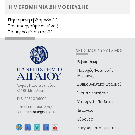
ΗΜΕΡΟΜΗΝΙΑ ΔΗΜΟΣΙΕΥΣΗΣ
Περασμένη εβδομάδα (1)
Apply Περασμένη εβδομάδα filter
Τον προηγούμενο μήνα (1)
Apply Τον προηγούμενο μήνα
Το περασμένο έτος (1)
Apply Το περασμένο έτος filter
filter
ΧΡΗΣΙΜΟΙ ΣΥΝΔΕΣΜΟΙ
Βιβλιοθήκη
Παροχές Φοιτητικής
Μέριμνας
Συμβουλευτικοί Σταθμοί
Λόφος Πανεπιστημίου
81100 Μυτιλήνη
Έντυπα / Αιτήσεις
Τηλ. 22510 36000
Υπουργείο Παιδείας
e-mail επικοινωνίας:
Διαύγεια
(link sends e-mail)
contactus@aegean.gr
Εύδοξος
Συγγράμματα Τμημάτων