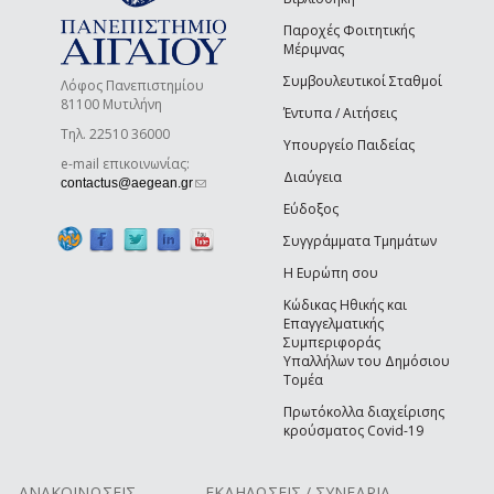
Παροχές Φοιτητικής
Μέριμνας
Συμβουλευτικοί Σταθμοί
Λόφος Πανεπιστημίου
81100 Μυτιλήνη
Έντυπα / Αιτήσεις
Τηλ. 22510 36000
Υπουργείο Παιδείας
e-mail επικοινωνίας:
Διαύγεια
(link sends e-mail)
contactus@aegean.gr
Εύδοξος
Συγγράμματα Τμημάτων
Η Ευρώπη σου
Κώδικας Ηθικής και
Επαγγελματικής
Συμπεριφοράς
Υπαλλήλων του Δημόσιου
Τομέα
Πρωτόκολλα διαχείρισης
κρούσματος Covid-19
ΑΝΑΚΟΙΝΩΣΕΙΣ
ΕΚΔΗΛΩΣΕΙΣ / ΣΥΝΕΔΡΙΑ