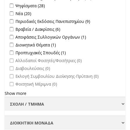
πανεπιστήμιο
Apply Ψηφίσματα filter
Apply Ψηφίσματα filter
Ψηφίσματα (28)
στην
Apply Νέα filter
Apply Νέα filter
Νέα (20)
επικαιρότητα filter
Apply Περιοδικές Εκδόσεις Πανεπιστημίου filter
Apply Περιοδικές
Περιοδικές Εκδόσεις Πανεπιστημίου (9)
Εκδόσεις
Apply Βραβεία / Διακρίσεις filter
Apply Βραβεία / Διακρίσεις filter
Βραβεία / Διακρίσεις (6)
Πανεπιστημίου
Apply Αποφάσεις Συλλογικών Οργάνων filter
Apply Αποφάσεις
Αποφάσεις Συλλογικών Οργάνων (1)
filter
Συλλογικών
Apply Διοικητικά Θέματα filter
Apply Διοικητικά Θέματα filter
Διοικητικά Θέματα (1)
Οργάνων filter
Apply Προπτυχιακές Σπουδές filter
Apply Προπτυχιακές Σπουδές
Προπτυχιακές Σπουδές (1)
filter
undefined
Αλλοδαποί Φοιτητές/Φοιτήτριες (0)
undefined
Διαβουλεύσεις (0)
undefined
Εκλογή Συμβουλίου Διοίκησης-Πρύτανη (0)
undefined
Φοιτητική Μέριμνα (0)
Show more