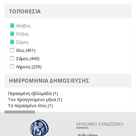
ΤΟΠΟΘΕΣΙΑ
Remove Λέσβος filter
Λέσβος
Remove Ρόδος filter
Ρόδος
Remove Σύρος filter
Σύρος
Apply Χίος filter
Apply Χίος filter
Χίος (451)
Apply Σάμος filter
Apply Σάμος filter
Σάμος (443)
Apply Λήμνος filter
Apply Λήμνος filter
Λήμνος (259)
ΗΜΕΡΟΜΗΝΙΑ ΔΗΜΟΣΙΕΥΣΗΣ
Περασμένη εβδομάδα (1)
Apply Περασμένη εβδομάδα filter
Τον προηγούμενο μήνα (1)
Apply Τον προηγούμενο μήνα
Το περασμένο έτος (1)
Apply Το περασμένο έτος filter
filter
ΧΡΗΣΙΜΟΙ ΣΥΝΔΕΣΜΟΙ
Βιβλιοθήκη