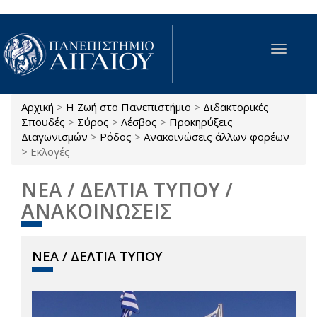
Παράκαμψη προς το κυρίως περιεχόμενο
Toggle
navigat
Αρχική
>
Η Ζωή στο Πανεπιστήμιο
>
Διδακτορικές
Είστε εδώ
Σπουδές
>
Σύρος
>
Λέσβος
>
Προκηρύξεις
Διαγωνισμών
>
Ρόδος
>
Ανακοινώσεις άλλων φορέων
>
Εκλογές
ΝΕΑ / ΔΕΛΤΙΑ ΤΥΠΟΥ /
ΑΝΑΚΟΙΝΩΣΕΙΣ
ΝΕΑ / ΔΕΛΤΙΑ ΤΥΠΟΥ