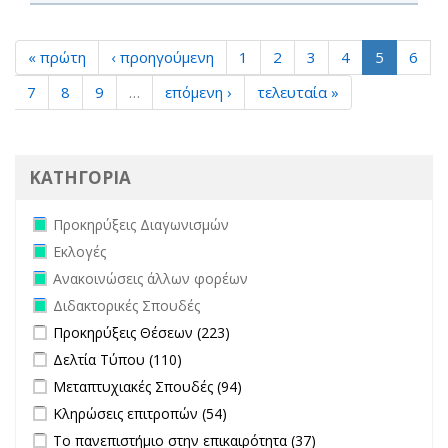
« πρώτη
‹ προηγούμενη
1
2
3
4
5
6
7
8
9
…
επόμενη ›
τελευταία »
ΚΑΤΗΓΟΡΙΑ
Remove Προκηρύξεις Διαγωνισμών filter
Προκηρύξεις Διαγωνισμών
Remove Εκλογές filter
Εκλογές
Remove Ανακοινώσεις άλλων φορέων filter
Ανακοινώσεις άλλων φορέων
Remove Διδακτορικές Σπουδές filter
Διδακτορικές Σπουδές
Apply Προκηρύξεις Θέσεων filter
Apply Προκηρύξεις Θέσεων
Προκηρύξεις Θέσεων (223)
filter
Apply Δελτία Τύπου filter
Apply Δελτία Τύπου filter
Δελτία Τύπου (110)
Apply Μεταπτυχιακές Σπουδές filter
Apply Μεταπτυχιακές
Μεταπτυχιακές Σπουδές (94)
Σπουδές filter
Apply Κληρώσεις επιτροπών filter
Apply Κληρώσεις επιτροπών
Κληρώσεις επιτροπών (54)
filter
Apply Το πανεπιστήμιο στην επικαιρότητα filter
Apply Το
Το πανεπιστήμιο στην επικαιρότητα (37)