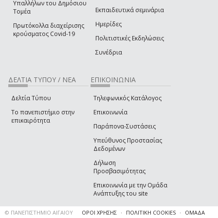
Υπαλλήλων του Δημόσιου
Εκπαιδευτικά σεμινάρια
Τομέα
Ημερίδες
Πρωτόκολλα διαχείρισης
κρούσματος Covid-19
Πολιτιστικές Εκδηλώσεις
Συνέδρια
ΔΕΛΤΙΑ ΤΥΠΟΥ / ΝΕΑ
ΕΠΙΚΟΙΝΩΝΙΑ
Δελτία Τύπου
Τηλεφωνικός Κατάλογος
Το πανεπιστήμιο στην
Επικοινωνία
επικαιρότητα
Παράπονα-Συστάσεις
Υπεύθυνος Προστασίας
Δεδομένων
Δήλωση
Προσβασιμότητας
Επικοινωνία με την Ομάδα
Ανάπτυξης του site
(link sends e-mail)
© ΠΑΝΕΠΙΣΤΗΜΙΟ ΑΙΓΑΙΟΥ
ΟΡΟΙ ΧΡΗΣΗΣ
ΠΟΛΙΤΙΚΗ COOKIES
ΟΜΑΔΑ