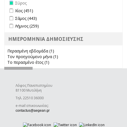
Remove Σύρος filter
Σύρος
Apply Χίος filter
Apply Χίος filter
Χίος (451)
Apply Σάμος filter
Apply Σάμος filter
Σάμος (443)
Apply Λήμνος filter
Apply Λήμνος filter
Λήμνος (259)
ΗΜΕΡΟΜΗΝΙΑ ΔΗΜΟΣΙΕΥΣΗΣ
Περασμένη εβδομάδα (1)
Apply Περασμένη εβδομάδα filter
Τον προηγούμενο μήνα (1)
Apply Τον προηγούμενο μήνα
Το περασμένο έτος (1)
Apply Το περασμένο έτος filter
filter
Λόφος Πανεπιστημίου
81100 Μυτιλήνη
Τηλ. 22510 36000
e-mail επικοινωνίας:
(link sends e-mail)
contactus@aegean.gr