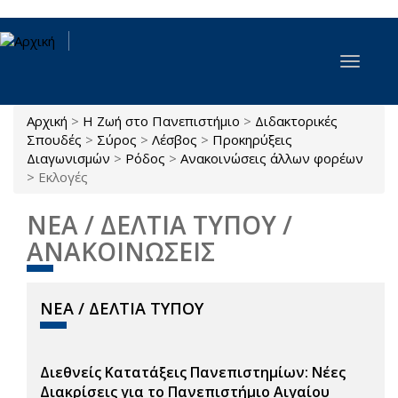
Παράκαμψη προς το κυρίως περιεχόμενο
Toggle
navigat
Αρχική
>
Η Ζωή στο Πανεπιστήμιο
>
Διδακτορικές
Είστε εδώ
Σπουδές
>
Σύρος
>
Λέσβος
>
Προκηρύξεις
Διαγωνισμών
>
Ρόδος
>
Ανακοινώσεις άλλων φορέων
>
Εκλογές
ΝΕΑ / ΔΕΛΤΙΑ ΤΥΠΟΥ /
ΑΝΑΚΟΙΝΩΣΕΙΣ
ΝΕΑ / ΔΕΛΤΙΑ ΤΥΠΟΥ
Διεθνείς Κατατάξεις Πανεπιστημίων: Νέες
Διακρίσεις για το Πανεπιστήμιο Αιγαίου