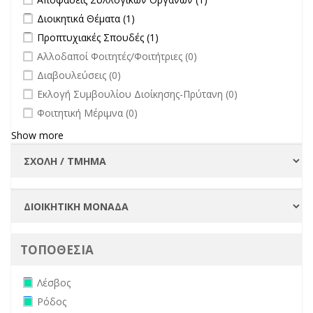
filter
Συλλογικών
Apply Διοικητικά Θέματα filter
Apply Διοικητικά Θέματα filter
Διοικητικά Θέματα (1)
Οργάνων filter
Apply Προπτυχιακές Σπουδές filter
Apply Προπτυχιακές Σπουδές
Προπτυχιακές Σπουδές (1)
filter
undefined
Αλλοδαποί Φοιτητές/Φοιτήτριες (0)
undefined
Διαβουλεύσεις (0)
undefined
Εκλογή Συμβουλίου Διοίκησης-Πρύτανη (0)
undefined
Φοιτητική Μέριμνα (0)
Show more
ΤΟΠΟΘΕΣΙΑ
Remove Λέσβος filter
Λέσβος
Remove Ρόδος filter
Ρόδος