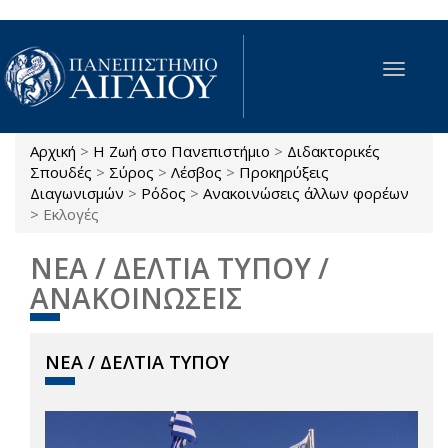
Παράκαμψη προς το κυρίως περιεχόμενο
Toggle
navigat
Αρχική
>
Η Ζωή στο Πανεπιστήμιο
>
Διδακτορικές
Είστε εδώ
Σπουδές
>
Σύρος
>
Λέσβος
>
Προκηρύξεις
Διαγωνισμών
>
Ρόδος
>
Ανακοινώσεις άλλων φορέων
>
Εκλογές
ΝΕΑ / ΔΕΛΤΙΑ ΤΥΠΟΥ /
ΑΝΑΚΟΙΝΩΣΕΙΣ
ΝΕΑ / ΔΕΛΤΙΑ ΤΥΠΟΥ