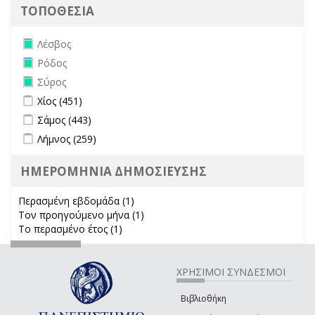
ΤΟΠΟΘΕΣΙΑ
Remove Λέσβος filter
Λέσβος
Remove Ρόδος filter
Ρόδος
Remove Σύρος filter
Σύρος
Apply Χίος filter
Apply Χίος filter
Χίος (451)
Apply Σάμος filter
Apply Σάμος filter
Σάμος (443)
Apply Λήμνος filter
Apply Λήμνος filter
Λήμνος (259)
ΗΜΕΡΟΜΗΝΙΑ ΔΗΜΟΣΙΕΥΣΗΣ
Περασμένη εβδομάδα (1)
Apply Περασμένη εβδομάδα filter
Τον προηγούμενο μήνα (1)
Apply Τον προηγούμενο μήνα
Το περασμένο έτος (1)
Apply Το περασμένο έτος filter
filter
ΧΡΗΣΙΜΟΙ ΣΥΝΔΕΣΜΟΙ
Βιβλιοθήκη