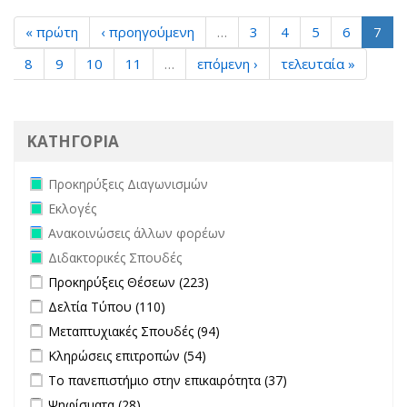
« πρώτη
‹ προηγούμενη
…
3
4
5
6
7
8
9
10
11
…
επόμενη ›
τελευταία »
ΚΑΤΗΓΟΡΙΑ
Remove Προκηρύξεις Διαγωνισμών filter
Προκηρύξεις Διαγωνισμών
Remove Εκλογές filter
Εκλογές
Remove Ανακοινώσεις άλλων φορέων filter
Ανακοινώσεις άλλων φορέων
Remove Διδακτορικές Σπουδές filter
Διδακτορικές Σπουδές
Apply Προκηρύξεις Θέσεων filter
Apply Προκηρύξεις Θέσεων
Προκηρύξεις Θέσεων (223)
filter
Apply Δελτία Τύπου filter
Apply Δελτία Τύπου filter
Δελτία Τύπου (110)
Apply Μεταπτυχιακές Σπουδές filter
Apply Μεταπτυχιακές
Μεταπτυχιακές Σπουδές (94)
Σπουδές filter
Apply Κληρώσεις επιτροπών filter
Apply Κληρώσεις επιτροπών
Κληρώσεις επιτροπών (54)
filter
Apply Το πανεπιστήμιο στην επικαιρότητα filter
Apply Το
Το πανεπιστήμιο στην επικαιρότητα (37)
πανεπιστήμιο
Apply Ψηφίσματα filter
Apply Ψηφίσματα filter
Ψηφίσματα (28)