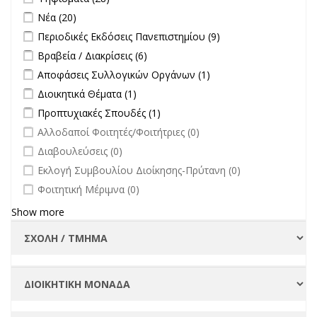
στην
Apply Νέα filter
Apply Νέα filter
Νέα (20)
επικαιρότητα filter
Apply Περιοδικές Εκδόσεις Πανεπιστημίου filter
Apply Περιοδικές
Περιοδικές Εκδόσεις Πανεπιστημίου (9)
Εκδόσεις
Apply Βραβεία / Διακρίσεις filter
Apply Βραβεία / Διακρίσεις filter
Βραβεία / Διακρίσεις (6)
Πανεπιστημίου
Apply Αποφάσεις Συλλογικών Οργάνων filter
Apply Αποφάσεις
Αποφάσεις Συλλογικών Οργάνων (1)
filter
Συλλογικών
Apply Διοικητικά Θέματα filter
Apply Διοικητικά Θέματα filter
Διοικητικά Θέματα (1)
Οργάνων filter
Apply Προπτυχιακές Σπουδές filter
Apply Προπτυχιακές Σπουδές
Προπτυχιακές Σπουδές (1)
filter
undefined
Αλλοδαποί Φοιτητές/Φοιτήτριες (0)
undefined
Διαβουλεύσεις (0)
undefined
Εκλογή Συμβουλίου Διοίκησης-Πρύτανη (0)
undefined
Φοιτητική Μέριμνα (0)
Show more