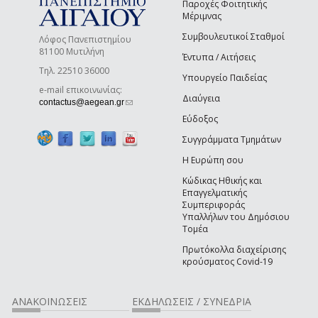
Παροχές Φοιτητικής
Μέριμνας
Συμβουλευτικοί Σταθμοί
Λόφος Πανεπιστημίου
81100 Μυτιλήνη
Έντυπα / Αιτήσεις
Τηλ. 22510 36000
Υπουργείο Παιδείας
e-mail επικοινωνίας:
Διαύγεια
(link sends e-mail)
contactus@aegean.gr
Εύδοξος
Συγγράμματα Τμημάτων
Η Ευρώπη σου
Κώδικας Ηθικής και
Επαγγελματικής
Συμπεριφοράς
Υπαλλήλων του Δημόσιου
Τομέα
Πρωτόκολλα διαχείρισης
κρούσματος Covid-19
ΑΝΑΚΟΙΝΩΣΕΙΣ
ΕΚΔΗΛΩΣΕΙΣ / ΣΥΝΕΔΡΙΑ