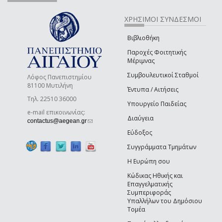
ΧΡΗΣΙΜΟΙ ΣΥΝΔΕΣΜΟΙ
Βιβλιοθήκη
Παροχές Φοιτητικής
Μέριμνας
Συμβουλευτικοί Σταθμοί
Λόφος Πανεπιστημίου
81100 Μυτιλήνη
Έντυπα / Αιτήσεις
Τηλ. 22510 36000
Υπουργείο Παιδείας
e-mail επικοινωνίας:
Διαύγεια
(link sends e-mail)
contactus@aegean.gr
Εύδοξος
Συγγράμματα Τμημάτων
Η Ευρώπη σου
Κώδικας Ηθικής και
Επαγγελματικής
Συμπεριφοράς
Υπαλλήλων του Δημόσιου
Τομέα