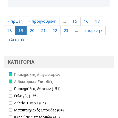
« πρώτη
‹ προηγούμενη
…
15
16
17
18
19
20
21
22
23
…
επόμενη ›
τελευταία »
ΚΑΤΗΓΟΡΙΑ
Remove Προκηρύξεις Διαγωνισμών filter
Προκηρύξεις Διαγωνισμών
Remove Διδακτορικές Σπουδές filter
Διδακτορικές Σπουδές
Apply Προκηρύξεις Θέσεων filter
Apply Προκηρύξεις Θέσεων
Προκηρύξεις Θέσεων (151)
filter
Apply Εκλογές filter
Apply Εκλογές filter
Εκλογές (135)
Apply Δελτία Τύπου filter
Apply Δελτία Τύπου filter
Δελτία Τύπου (85)
Apply Μεταπτυχιακές Σπουδές filter
Apply Μεταπτυχιακές
Μεταπτυχιακές Σπουδές (64)
Σπουδές filter
Apply Κληρώσεις επιτροπών filter
Apply Κληρώσεις επιτροπών
Κληρώσεις επιτροπών (43)