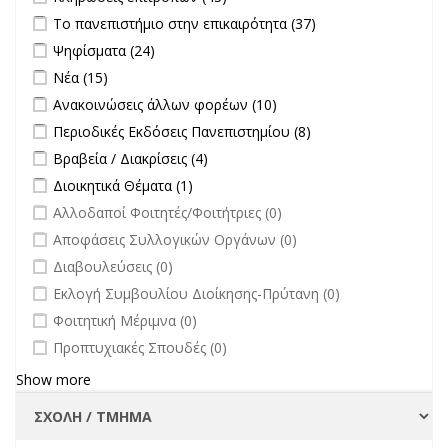
filter
Apply Το πανεπιστήμιο στην επικαιρότητα filter
Apply Το
Το πανεπιστήμιο στην επικαιρότητα (37)
πανεπιστήμιο
Apply Ψηφίσματα filter
Apply Ψηφίσματα filter
Ψηφίσματα (24)
στην
Apply Νέα filter
Apply Νέα filter
Νέα (15)
επικαιρότητα filter
Apply Ανακοινώσεις άλλων φορέων filter
Apply Ανακοινώσεις
Ανακοινώσεις άλλων φορέων (10)
άλλων φορέων filter
Apply Περιοδικές Εκδόσεις Πανεπιστημίου filter
Apply Περιοδικές
Περιοδικές Εκδόσεις Πανεπιστημίου (8)
Εκδόσεις
Apply Βραβεία / Διακρίσεις filter
Apply Βραβεία / Διακρίσεις filter
Βραβεία / Διακρίσεις (4)
Πανεπιστημίου
Apply Διοικητικά Θέματα filter
Apply Διοικητικά Θέματα filter
Διοικητικά Θέματα (1)
filter
undefined
Αλλοδαποί Φοιτητές/Φοιτήτριες (0)
undefined
Αποφάσεις Συλλογικών Οργάνων (0)
undefined
Διαβουλεύσεις (0)
undefined
Εκλογή Συμβουλίου Διοίκησης-Πρύτανη (0)
undefined
Φοιτητική Μέριμνα (0)
undefined
Προπτυχιακές Σπουδές (0)
Show more