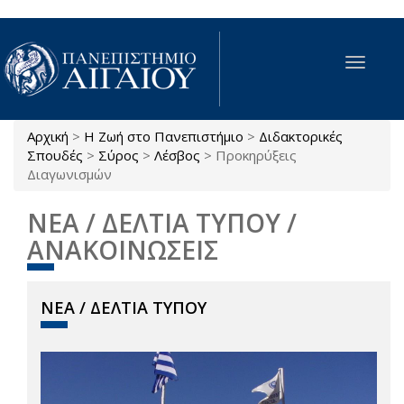
Παράκαμψη προς το κυρίως περιεχόμενο
Toggle
navigat
Αρχική
>
Η Ζωή στο Πανεπιστήμιο
>
Διδακτορικές
Είστε εδώ
Σπουδές
>
Σύρος
>
Λέσβος
>
Προκηρύξεις
Διαγωνισμών
ΝΕΑ / ΔΕΛΤΙΑ ΤΥΠΟΥ /
ΑΝΑΚΟΙΝΩΣΕΙΣ
ΝΕΑ / ΔΕΛΤΙΑ ΤΥΠΟΥ