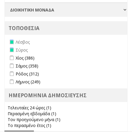
ΤΟΠΟΘΕΣΙΑ
Remove Λέσβος filter
Λέσβος
Remove Σύρος filter
Σύρος
Apply Χίος filter
Apply Χίος filter
Χίος (386)
Apply Σάμος filter
Apply Σάμος filter
Σάμος (358)
Apply Ρόδος filter
Apply Ρόδος filter
Ρόδος (312)
Apply Λήμνος filter
Apply Λήμνος filter
Λήμνος (249)
ΗΜΕΡΟΜΗΝΙΑ ΔΗΜΟΣΙΕΥΣΗΣ
Τελευταίες 24 ώρες (1)
Apply Τελευταίες 24 ώρες filter
Περασμένη εβδομάδα (1)
Apply Περασμένη εβδομάδα filter
Τον προηγούμενο μήνα (1)
Apply Τον προηγούμενο μήνα
Το περασμένο έτος (1)
Apply Το περασμένο έτος filter
filter