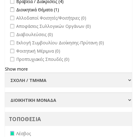
Βραβεία / Διακρίσεις (4)
Πανεπιστημίου
Apply Διοικητικά Θέματα filter
Apply Διοικητικά Θέματα filter
Διοικητικά Θέματα (1)
filter
undefined
Αλλοδαποί Φοιτητές/Φοιτήτριες (0)
undefined
Αποφάσεις Συλλογικών Οργάνων (0)
undefined
Διαβουλεύσεις (0)
undefined
Εκλογή Συμβουλίου Διοίκησης-Πρύτανη (0)
undefined
Φοιτητική Μέριμνα (0)
undefined
Προπτυχιακές Σπουδές (0)
Show more
ΤΟΠΟΘΕΣΙΑ
Remove Λέσβος filter
Λέσβος