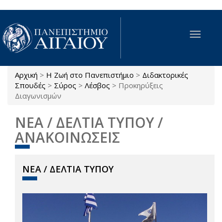
Παράκαμψη προς το κυρίως περιεχόμενο
Toggle
navigat
Αρχική
>
Η Ζωή στο Πανεπιστήμιο
>
Διδακτορικές
Είστε εδώ
Σπουδές
>
Σύρος
>
Λέσβος
>
Προκηρύξεις
Διαγωνισμών
ΝΕΑ / ΔΕΛΤΙΑ ΤΥΠΟΥ /
ΑΝΑΚΟΙΝΩΣΕΙΣ
ΝΕΑ / ΔΕΛΤΙΑ ΤΥΠΟΥ