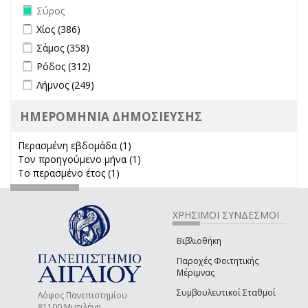
Remove Σύρος filter
Σύρος
Apply Χίος filter
Apply Χίος filter
Χίος (386)
Apply Σάμος filter
Apply Σάμος filter
Σάμος (358)
Apply Ρόδος filter
Apply Ρόδος filter
Ρόδος (312)
Apply Λήμνος filter
Apply Λήμνος filter
Λήμνος (249)
ΗΜΕΡΟΜΗΝΙΑ ΔΗΜΟΣΙΕΥΣΗΣ
Περασμένη εβδομάδα (1)
Apply Περασμένη εβδομάδα filter
Τον προηγούμενο μήνα (1)
Apply Τον προηγούμενο μήνα
Το περασμένο έτος (1)
Apply Το περασμένο έτος filter
filter
ΧΡΗΣΙΜΟΙ ΣΥΝΔΕΣΜΟΙ
Βιβλιοθήκη
Παροχές Φοιτητικής
Μέριμνας
Συμβουλευτικοί Σταθμοί
Λόφος Πανεπιστημίου
81100 Μυτιλήνη