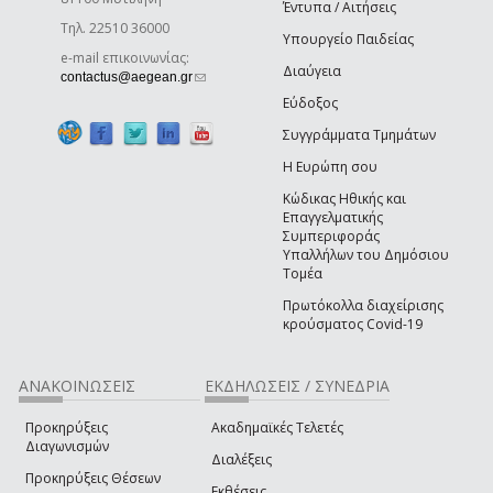
Έντυπα / Αιτήσεις
Τηλ. 22510 36000
Υπουργείο Παιδείας
e-mail επικοινωνίας:
Διαύγεια
(link sends e-mail)
contactus@aegean.gr
Εύδοξος
Συγγράμματα Τμημάτων
Η Ευρώπη σου
Κώδικας Ηθικής και
Επαγγελματικής
Συμπεριφοράς
Υπαλλήλων του Δημόσιου
Τομέα
Πρωτόκολλα διαχείρισης
κρούσματος Covid-19
ΑΝΑΚΟΙΝΩΣΕΙΣ
ΕΚΔΗΛΩΣΕΙΣ / ΣΥΝΕΔΡΙΑ
Προκηρύξεις
Ακαδημαϊκές Τελετές
Διαγωνισμών
Διαλέξεις
Προκηρύξεις Θέσεων
Εκθέσεις