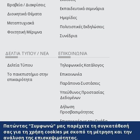
Βραβεία / Διακρίσεις
Εκπαιδευτικά σεμινάρια
Διοικητικά Θέματα
Ημερίδες
Μεταπτυχιακά
Πολιτιστικές Εκδηλώσεις
Φοιτητική Μέριμνα
Συνέδρια
ΔΕΛΤΙΑ ΤΥΠΟΥ / ΝΕΑ
ΕΠΙΚΟΙΝΩΝΙΑ
Δελτία Τύπου
Τηλεφωνικός Κατάλογος
Το πανεπιστήμιο στην
Επικοινωνία
επικαιρότητα
Παράπονα-Συστάσεις
Υπεύθυνος Προστασίας
Δεδομένων
Δήλωση
Προσβασιμότητας
Επικοινωνία με την Ομάδα
Πατώντας "Συμφωνώ" μας παρέχετε τη συγκατάθεσή
Ανάπτυξης του site
(link sends e-mail)
σας για τη χρήση cookies με σκοπό τη μέτρηση και την
ανάλυση της επισκεψιμότητας.
© ΠΑΝΕΠΙΣΤΗΜΙΟ ΑΙΓΑΙΟΥ
ΟΡΟΙ ΧΡΗΣΗΣ
ΠΟΛΙΤΙΚΗ COOKIES
ΟΜΑΔΑ