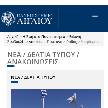
Παράκαμψη προς το κυρίως περιεχόμενο
Toggle
navigat
Αρχική
>
Η Ζωή στο Πανεπιστήμιο
>
Εκλογή
Είστε εδώ
Συμβουλίου Διοίκησης-Πρύτανη
>
Ρόδος
>
Ψηφίσματα
ΝΕΑ / ΔΕΛΤΙΑ ΤΥΠΟΥ /
ΑΝΑΚΟΙΝΩΣΕΙΣ
ΝΕΑ / ΔΕΛΤΙΑ ΤΥΠΟΥ