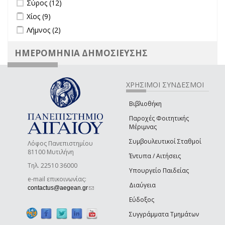
Apply Σύρος filter
Apply Σύρος filter
Σύρος (12)
Apply Χίος filter
Apply Χίος filter
Χίος (9)
Apply Λήμνος filter
Apply Λήμνος filter
Λήμνος (2)
ΗΜΕΡΟΜΗΝΙΑ ΔΗΜΟΣΙΕΥΣΗΣ
ΧΡΗΣΙΜΟΙ ΣΥΝΔΕΣΜΟΙ
Βιβλιοθήκη
Παροχές Φοιτητικής
Μέριμνας
Συμβουλευτικοί Σταθμοί
Λόφος Πανεπιστημίου
81100 Μυτιλήνη
Έντυπα / Αιτήσεις
Τηλ. 22510 36000
Υπουργείο Παιδείας
e-mail επικοινωνίας:
Διαύγεια
(link sends e-mail)
contactus@aegean.gr
Εύδοξος
Συγγράμματα Τμημάτων