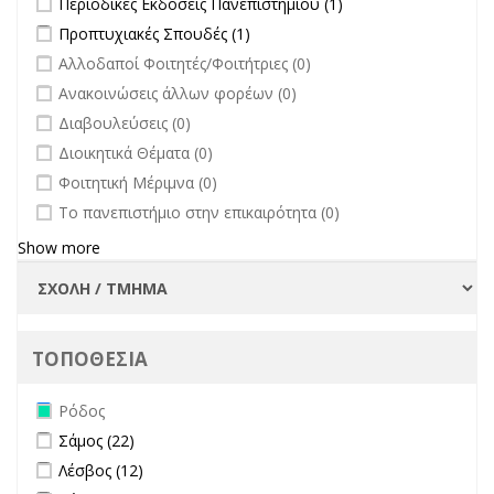
Περιοδικές Εκδόσεις Πανεπιστημίου (1)
Οργάνων filter
Εκδόσεις
Apply Προπτυχιακές Σπουδές filter
Apply Προπτυχιακές Σπουδές
Προπτυχιακές Σπουδές (1)
Πανεπιστημίου
filter
undefined
Αλλοδαποί Φοιτητές/Φοιτήτριες (0)
filter
undefined
Ανακοινώσεις άλλων φορέων (0)
undefined
Διαβουλεύσεις (0)
undefined
Διοικητικά Θέματα (0)
undefined
Φοιτητική Μέριμνα (0)
undefined
Το πανεπιστήμιο στην επικαιρότητα (0)
Show more
ΤΟΠΟΘΕΣΙΑ
Remove Ρόδος filter
Ρόδος
Apply Σάμος filter
Apply Σάμος filter
Σάμος (22)
Apply Λέσβος filter
Apply Λέσβος filter
Λέσβος (12)