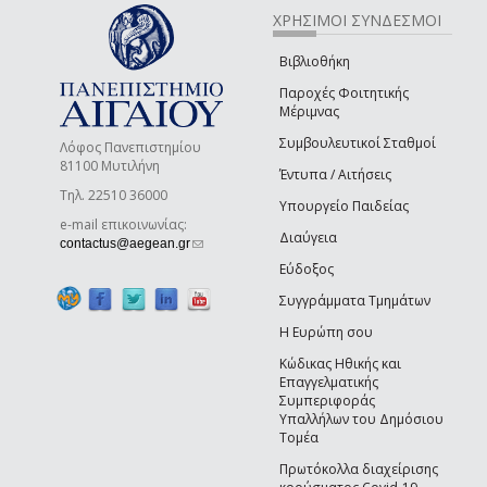
ΧΡΗΣΙΜΟΙ ΣΥΝΔΕΣΜΟΙ
Βιβλιοθήκη
Παροχές Φοιτητικής
Μέριμνας
Συμβουλευτικοί Σταθμοί
Λόφος Πανεπιστημίου
81100 Μυτιλήνη
Έντυπα / Αιτήσεις
Τηλ. 22510 36000
Υπουργείο Παιδείας
e-mail επικοινωνίας:
Διαύγεια
(link sends e-mail)
contactus@aegean.gr
Εύδοξος
Συγγράμματα Τμημάτων
Η Ευρώπη σου
Κώδικας Ηθικής και
Επαγγελματικής
Συμπεριφοράς
Υπαλλήλων του Δημόσιου
Τομέα
Πρωτόκολλα διαχείρισης