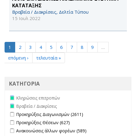
ΚΑΤΑΤΑΞΗΣ
Βραβεία / Διακρίσεις, Δελτία Τύπου
15 Ιουλ 2022
1
2
3
4
5
6
7
8
9
…
επόμενη ›
τελευταία »
ΚΑΤΗΓΟΡΙΑ
Remove Κληρώσεις επιτροπών filter
Κληρώσεις επιτροπών
Remove Βραβεία / Διακρίσεις filter
Βραβεία / Διακρίσεις
Apply Προκηρύξεις Διαγωνισμών filter
Apply Προκηρύξεις
Προκηρύξεις Διαγωνισμών (2611)
Διαγωνισμών filter
Apply Προκηρύξεις Θέσεων filter
Apply Προκηρύξεις Θέσεων
Προκηρύξεις Θέσεων (627)
filter
Apply Ανακοινώσεις άλλων φορέων filter
Apply Ανακοινώσεις
Ανακοινώσεις άλλων φορέων (589)
άλλων φορέων filter