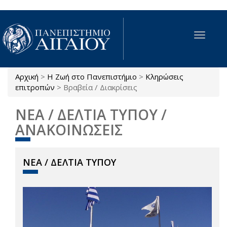
Παράκαμψη προς το κυρίως περιεχόμενο
Toggle
navigat
Αρχική
>
Η Ζωή στο Πανεπιστήμιο
>
Κληρώσεις
Είστε εδώ
επιτροπών
>
Βραβεία / Διακρίσεις
ΝΕΑ / ΔΕΛΤΙΑ ΤΥΠΟΥ /
ΑΝΑΚΟΙΝΩΣΕΙΣ
ΝΕΑ / ΔΕΛΤΙΑ ΤΥΠΟΥ