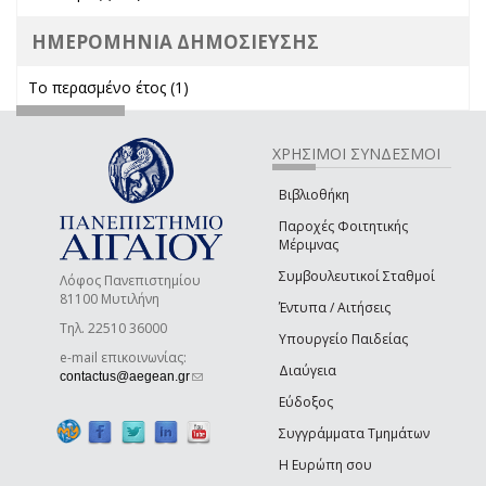
ΗΜΕΡΟΜΗΝΙΑ ΔΗΜΟΣΙΕΥΣΗΣ
Το περασμένο έτος (1)
Apply Το περασμένο έτος filter
ΧΡΗΣΙΜΟΙ ΣΥΝΔΕΣΜΟΙ
Βιβλιοθήκη
Παροχές Φοιτητικής
Μέριμνας
Συμβουλευτικοί Σταθμοί
Λόφος Πανεπιστημίου
81100 Μυτιλήνη
Έντυπα / Αιτήσεις
Τηλ. 22510 36000
Υπουργείο Παιδείας
e-mail επικοινωνίας:
Διαύγεια
(link sends e-mail)
contactus@aegean.gr
Εύδοξος
Συγγράμματα Τμημάτων
Η Ευρώπη σου