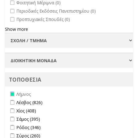
undefined
Φοιτητική Μέριμνα (0)
undefined
Περιοδικές Εκδόσεις Πανεπιστημίου (0)
undefined
Προπτυχιακές Σπουδές (0)
Show more
ΤΟΠΟΘΕΣΙΑ
Remove Λήμνος filter
Λήμνος
Apply Λέσβος filter
Apply Λέσβος filter
Λέσβος (826)
Apply Χίος filter
Apply Χίος filter
Χίος (408)
Apply Σάμος filter
Apply Σάμος filter
Σάμος (395)
Apply Ρόδος filter
Apply Ρόδος filter
Ρόδος (346)
Apply Σύρος filter
Apply Σύρος filter
Σύρος (260)