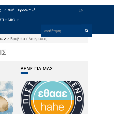
EN
ς
Διεθνή
Προσωπικό
ΙΣΤΗΜΙΟ
Φόρμα
μών
>
Βραβεία / Διακρίσεις
αναζήτησης
Αναζήτηση
ΙΣ
ΛΕΝΕ ΓΙΑ ΜΑΣ