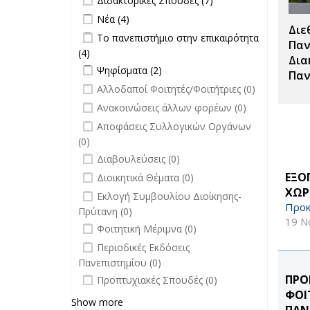
Διδακτορικές Σπουδές (7)
Διδακτορικές
Apply Νέα filter
Apply Νέα filter
Νέα (4)
Σπουδές
Διε
Apply Το πανεπιστήμιο στην
Το πανεπιστήμιο στην επικαιρότητα
filter
Παν
επικαιρότητα filter
(4)
Apply Το πανεπιστήμιο στην
Δια
Apply Ψηφίσματα filter
επικαιρότητα filter
Apply Ψηφίσματα filter
Ψηφίσματα (2)
Παν
undefined
Αλλοδαποί Φοιτητές/Φοιτήτριες (0)
undefined
Ανακοινώσεις άλλων φορέων (0)
undefined
Αποφάσεις Συλλογικών Οργάνων
(0)
undefined
Διαβουλεύσεις (0)
undefined
ΕΞΟ
Διοικητικά Θέματα (0)
ΧΩΡ
undefined
Εκλογή Συμβουλίου Διοίκησης-
Προκ
Πρύτανη (0)
19 Ν
undefined
Φοιτητική Μέριμνα (0)
undefined
Περιοδικές Εκδόσεις
Πανεπιστημίου (0)
undefined
ΠΡΟ
Προπτυχιακές Σπουδές (0)
ΦΟΙ
Show more
ΠΑΝ