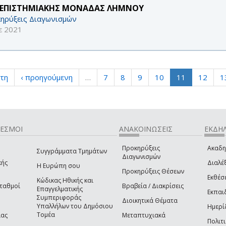
ΕΠΙΣΤΗΜΙΑΚΗΣ ΜΟΝΑΔΑΣ ΛΗΜΝΟΥ
ηρύξεις Διαγωνισμών
ε 2021
τη
‹ προηγούμενη
…
7
8
9
10
11
12
1
ΔΕΣΜΟΙ
ΑΝΑΚΟΙΝΩΣΕΙΣ
ΕΚΔΗΛ
Προκηρύξεις
Ακαδη
Συγγράμματα Τμημάτων
Διαγωνισμών
κής
Διαλέξ
Η Ευρώπη σου
Προκηρύξεις Θέσεων
Εκθέσ
Κώδικας Ηθικής και
Σταθμοί
Βραβεία / Διακρίσεις
Επαγγελματικής
Εκπαι
Συμπεριφοράς
Διοικητικά Θέματα
Υπαλλήλων του Δημόσιου
Ημερί
Τομέα
ίας
Μεταπτυχιακά
Πολιτι