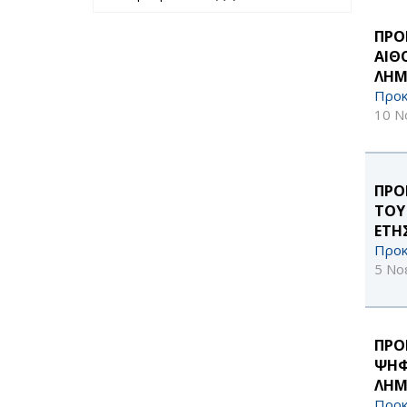
περασμένο έτος
filter
ΠΡΟ
ΑΙΘ
ΛΗ
Προκ
10 Ν
ΠΡΟ
ΤΟΥ
ΕΤΗ
Προκ
5 Νο
ΠΡΟ
ΨΗΦ
ΛΗ
Προκ