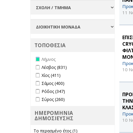
Προκ
11 Ν
ΕΠΙ
CRY
ΤΟΠΟΘΕΣΙΑ
ΦΙΛ
ΜΟΝ
Remove Λήμνος filter
Λήμνος
Προκ
Apply Λέσβος filter
Apply Λέσβος filter
Λέσβος (831)
10 Ν
Apply Χίος filter
Apply Χίος filter
Χίος (411)
Apply Σάμος filter
Apply Σάμος filter
Σάμος (400)
Apply Ρόδος filter
Apply Ρόδος filter
Ρόδος (347)
ΠΡΟ
Apply Σύρος filter
Apply Σύρος filter
Σύρος (260)
ΤΗΝ
ΚΛΑ
ΗΜΕΡΟΜΗΝΙΑ
Προκ
ΔΗΜΟΣΙΕΥΣΗΣ
10 Ν
Το περασμένο έτος (1)
Apply Το