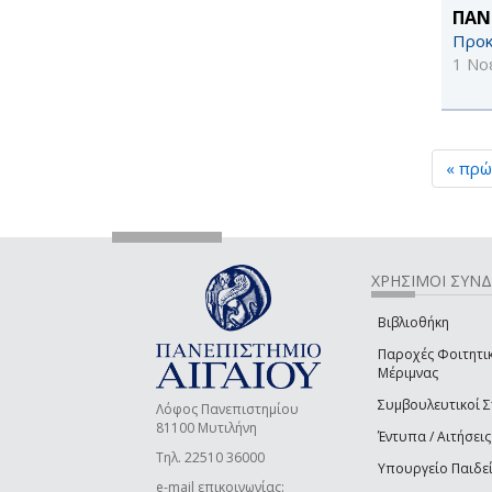
ΠΑΝ
Προκ
1 Νο
« πρώ
ΧΡΗΣΙΜΟΙ ΣΥΝ
Βιβλιοθήκη
Παροχές Φοιτητι
Μέριμνας
Συμβουλευτικοί 
Λόφος Πανεπιστημίου
81100 Μυτιλήνη
Έντυπα / Αιτήσεις
Τηλ. 22510 36000
Υπουργείο Παιδε
e-mail επικοινωνίας: