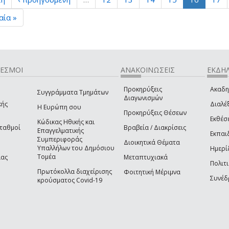
αία »
ΔΕΣΜΟΙ
ΑΝΑΚΟΙΝΩΣΕΙΣ
ΕΚΔΗΛ
Προκηρύξεις
Ακαδη
Συγγράμματα Τμημάτων
Διαγωνισμών
κής
Διαλέξ
Η Ευρώπη σου
Προκηρύξεις Θέσεων
Εκθέσ
Κώδικας Ηθικής και
Σταθμοί
Βραβεία / Διακρίσεις
Επαγγελματικής
Εκπαι
Συμπεριφοράς
Διοικητικά Θέματα
Υπαλλήλων του Δημόσιου
Ημερί
Τομέα
ίας
Μεταπτυχιακά
Πολιτι
Πρωτόκολλα διαχείρισης
Φοιτητική Μέριμνα
Συνέδ
κρούσματος Covid-19