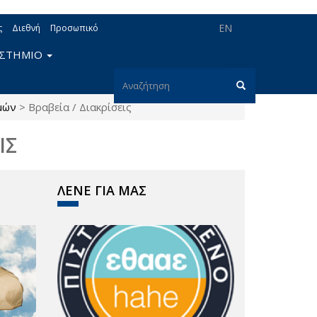
EN
ς
Διεθνή
Προσωπικό
ΙΣΤΗΜΙΟ
Φόρμα
μών
>
Βραβεία / Διακρίσεις
αναζήτησης
Αναζήτηση
ΙΣ
ΛΕΝΕ ΓΙΑ ΜΑΣ