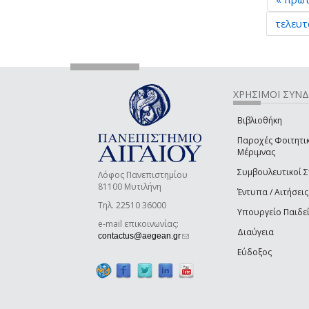
τελευτ
ΧΡΗΣΙΜΟΙ ΣΥΝ
Βιβλιοθήκη
Παροχές Φοιτητι
Μέριμνας
Συμβουλευτικοί 
Λόφος Πανεπιστημίου
81100 Μυτιλήνη
Έντυπα / Αιτήσεις
Τηλ. 22510 36000
Υπουργείο Παιδε
e-mail επικοινωνίας:
Διαύγεια
(link sends e-mail)
contactus@aegean.gr
Εύδοξος