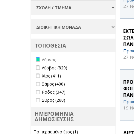
27 Ν
ΕΚΤ
ΣΩΛ
ΠΑΝ
ΤΟΠΟΘΕΣΙΑ
Προκ
27 Ν
Remove Λήμνος filter
Λήμνος
Apply Λέσβος filter
Apply Λέσβος filter
Λέσβος (829)
Apply Χίος filter
Apply Χίος filter
Χίος (411)
ΠΡΟ
Apply Σάμος filter
Apply Σάμος filter
Σάμος (400)
ΦΟΙ
Apply Ρόδος filter
Apply Ρόδος filter
Ρόδος (347)
ΠΑΝ
Apply Σύρος filter
Apply Σύρος filter
Σύρος (260)
Προκ
19 Ν
ΗΜΕΡΟΜΗΝΙΑ
ΔΗΜΟΣΙΕΥΣΗΣ
Το περασμένο έτος (1)
Apply Το
ΔΙΕ