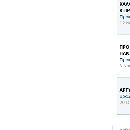
ΚΑΛ
ΚΤΙ
Προκ
12 Ν
ΠΡΟ
ΠΑΝ
Προκ
3 Νο
ΑΡΓ
Βραβ
20 Ο
« πρώ