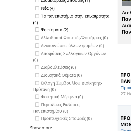
Διδακτορικές Σπουδές (7)
Διδακτορικές
Apply Νέα filter
Apply Νέα filter
Νέα (4)
Σπουδές
Διε
Apply Το πανεπιστήμιο στην
Το πανεπιστήμιο στην επικαιρότητα
filter
Παν
επικαιρότητα filter
(4)
Apply Το πανεπιστήμιο στην
Δια
Apply Ψηφίσματα filter
επικαιρότητα filter
Apply Ψηφίσματα filter
Ψηφίσματα (2)
Παν
undefined
Αλλοδαποί Φοιτητές/Φοιτήτριες (0)
undefined
Ανακοινώσεις άλλων φορέων (0)
undefined
Αποφάσεις Συλλογικών Οργάνων
(0)
undefined
Διαβουλεύσεις (0)
undefined
ΠΡΟ
Διοικητικά Θέματα (0)
ΠΑΝ
undefined
Εκλογή Συμβουλίου Διοίκησης-
Προκ
Πρύτανη (0)
27 Ν
undefined
Φοιτητική Μέριμνα (0)
undefined
Περιοδικές Εκδόσεις
Πανεπιστημίου (0)
undefined
ΠΡΟ
Προπτυχιακές Σπουδές (0)
ΜΟΝ
Show more
Προκ