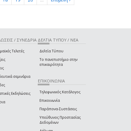
ΩΣΕΙΣ / ΣΥΝΕΔΡΙΑ
ΔΕΛΤΙΑ ΤΥΠΟΥ / ΝΕΑ
μαϊκές Τελετές
Δελτία Τύπου
εις
Το πανεπιστήμιο στην
επικαιρότητα
εις
δευτικά σεμινάρια
ΕΠΙΚΟΙΝΩΝΙΑ
δες
Τηλεφωνικός Κατάλογος
στικές Εκδηλώσεις
Επικοινωνία
ρια
Παράπονα-Συστάσεις
Υπεύθυνος Προστασίας
Δεδομένων
Δήλωση