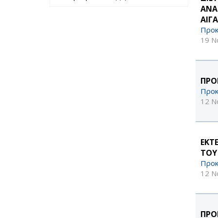
περασμένο έτος
ΑΝΑ
filter
ΑΙΓ
Προκ
19 Ν
ΠΡΟ
Προκ
12 Ν
ΕΚΤ
ΤΟΥ
Προκ
12 Ν
ΠΡΟ