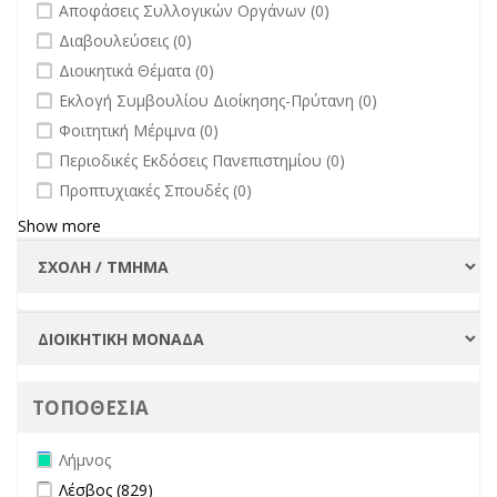
undefined
Αποφάσεις Συλλογικών Οργάνων (0)
undefined
Διαβουλεύσεις (0)
undefined
Διοικητικά Θέματα (0)
undefined
Εκλογή Συμβουλίου Διοίκησης-Πρύτανη (0)
undefined
Φοιτητική Μέριμνα (0)
undefined
Περιοδικές Εκδόσεις Πανεπιστημίου (0)
undefined
Προπτυχιακές Σπουδές (0)
Show more
ΤΟΠΟΘΕΣΙΑ
Remove Λήμνος filter
Λήμνος
Apply Λέσβος filter
Apply Λέσβος filter
Λέσβος (829)