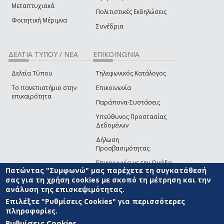
Μεταπτυχιακά
Πολιτιστικές Εκδηλώσεις
Φοιτητική Μέριμνα
Συνέδρια
ΔΕΛΤΙΑ ΤΥΠΟΥ / ΝΕΑ
ΕΠΙΚΟΙΝΩΝΙΑ
Δελτία Τύπου
Τηλεφωνικός Κατάλογος
Το πανεπιστήμιο στην
Επικοινωνία
επικαιρότητα
Παράπονα-Συστάσεις
Υπεύθυνος Προστασίας
Δεδομένων
Δήλωση
Προσβασιμότητας
Επικοινωνία με την Ομάδα
Πατώντας "Συμφωνώ" μας παρέχετε τη συγκατάθεσή
Ανάπτυξης του site
(link sends e-mail)
σας για τη χρήση cookies με σκοπό τη μέτρηση και την
ανάλυση της επισκεψιμότητας.
© ΠΑΝΕΠΙΣΤΗΜΙΟ ΑΙΓΑΙΟΥ
ΟΡΟΙ ΧΡΗΣΗΣ
ΠΟΛΙΤΙΚΗ COOKIES
ΟΜΑΔΑ
ΑΝΑΠΤΥΞΗΣ
Επιλέξτε "Ρυθμίσεις Cookies" για περισσότερες
πληροφορίες.
Ρυθμίσεις Cookies