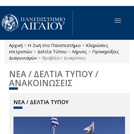
Παράκαμψη προς το κυρίως περιεχόμενο
Toggle
navigat
Αρχική
>
Η Ζωή στο Πανεπιστήμιο
>
Κληρώσεις
Είστε εδώ
επιτροπών
>
Δελτία Τύπου
>
Λήμνος
>
Προκηρύξεις
Διαγωνισμών
>
Βραβεία / Διακρίσεις
ΝΕΑ / ΔΕΛΤΙΑ ΤΥΠΟΥ /
ΑΝΑΚΟΙΝΩΣΕΙΣ
ΝΕΑ / ΔΕΛΤΙΑ ΤΥΠΟΥ