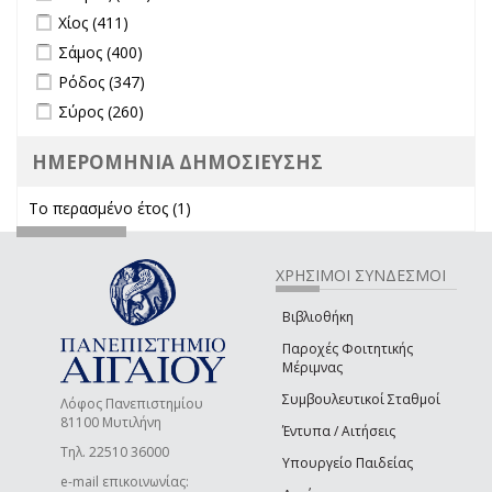
Apply Χίος filter
Apply Χίος filter
Χίος (411)
Apply Σάμος filter
Apply Σάμος filter
Σάμος (400)
Apply Ρόδος filter
Apply Ρόδος filter
Ρόδος (347)
Apply Σύρος filter
Apply Σύρος filter
Σύρος (260)
ΗΜΕΡΟΜΗΝΙΑ ΔΗΜΟΣΙΕΥΣΗΣ
Το περασμένο έτος (1)
Apply Το περασμένο έτος filter
ΧΡΗΣΙΜΟΙ ΣΥΝΔΕΣΜΟΙ
Βιβλιοθήκη
Παροχές Φοιτητικής
Μέριμνας
Συμβουλευτικοί Σταθμοί
Λόφος Πανεπιστημίου
81100 Μυτιλήνη
Έντυπα / Αιτήσεις
Τηλ. 22510 36000
Υπουργείο Παιδείας
e-mail επικοινωνίας: