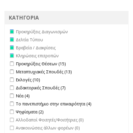
ΚΑΤΗΓΟΡΙΑ
Remove Προκηρύξεις Διαγωνισμών filter
Προκηρύξεις Διαγωνισμών
Remove Δελτία Τύπου filter
Δελτία Τύπου
Remove Βραβεία / Διακρίσεις filter
Βραβεία / Διακρίσεις
Remove Κληρώσεις επιτροπών filter
Κληρώσεις επιτροπών
Apply Προκηρύξεις Θέσεων filter
Apply Προκηρύξεις Θέσεων
Προκηρύξεις Θέσεων (15)
filter
Apply Μεταπτυχιακές Σπουδές filter
Apply Μεταπτυχιακές
Μεταπτυχιακές Σπουδές (13)
Σπουδές filter
Apply Εκλογές filter
Apply Εκλογές filter
Εκλογές (10)
Apply Διδακτορικές Σπουδές filter
Apply Διδακτορικές Σπουδές
Διδακτορικές Σπουδές (7)
filter
Apply Νέα filter
Apply Νέα filter
Νέα (4)
Apply Το πανεπιστήμιο στην επικαιρότητα filter
Apply Το
Το πανεπιστήμιο στην επικαιρότητα (4)
πανεπιστήμιο στην
Apply Ψηφίσματα filter
Apply Ψηφίσματα filter
Ψηφίσματα (2)
επικαιρότητα filter
undefined
Αλλοδαποί Φοιτητές/Φοιτήτριες (0)
undefined
Ανακοινώσεις άλλων φορέων (0)