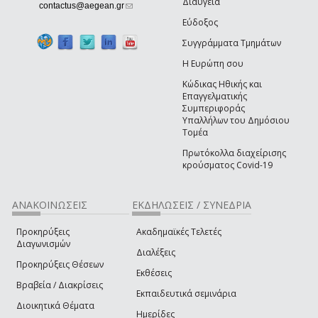
Διαύγεια
(link sends e-mail)
contactus@aegean.gr
Εύδοξος
Συγγράμματα Τμημάτων
Η Ευρώπη σου
Κώδικας Ηθικής και
Επαγγελματικής
Συμπεριφοράς
Υπαλλήλων του Δημόσιου
Τομέα
Πρωτόκολλα διαχείρισης
κρούσματος Covid-19
ΑΝΑΚΟΙΝΩΣΕΙΣ
ΕΚΔΗΛΩΣΕΙΣ / ΣΥΝΕΔΡΙΑ
Προκηρύξεις
Ακαδημαϊκές Τελετές
Διαγωνισμών
Διαλέξεις
Προκηρύξεις Θέσεων
Εκθέσεις
Βραβεία / Διακρίσεις
Εκπαιδευτικά σεμινάρια
Διοικητικά Θέματα
Ημερίδες