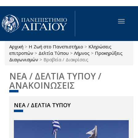
Παράκαμψη προς το κυρίως περιεχόμενο
Toggle
navigat
Αρχική
>
Η Ζωή στο Πανεπιστήμιο
>
Κληρώσεις
Είστε εδώ
επιτροπών
>
Δελτία Τύπου
>
Λήμνος
>
Προκηρύξεις
Διαγωνισμών
>
Βραβεία / Διακρίσεις
ΝΕΑ / ΔΕΛΤΙΑ ΤΥΠΟΥ /
ΑΝΑΚΟΙΝΩΣΕΙΣ
ΝΕΑ / ΔΕΛΤΙΑ ΤΥΠΟΥ