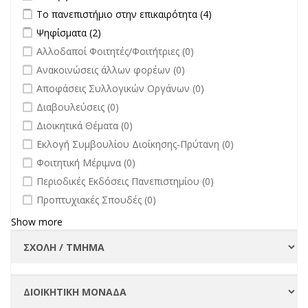
Apply Το πανεπιστήμιο στην επικαιρότητα filter
Apply Το
Το πανεπιστήμιο στην επικαιρότητα (4)
πανεπιστήμιο στην
Apply Ψηφίσματα filter
Apply Ψηφίσματα filter
Ψηφίσματα (2)
επικαιρότητα filter
undefined
Αλλοδαποί Φοιτητές/Φοιτήτριες (0)
undefined
Ανακοινώσεις άλλων φορέων (0)
undefined
Αποφάσεις Συλλογικών Οργάνων (0)
undefined
Διαβουλεύσεις (0)
undefined
Διοικητικά Θέματα (0)
undefined
Εκλογή Συμβουλίου Διοίκησης-Πρύτανη (0)
undefined
Φοιτητική Μέριμνα (0)
undefined
Περιοδικές Εκδόσεις Πανεπιστημίου (0)
undefined
Προπτυχιακές Σπουδές (0)
Show more