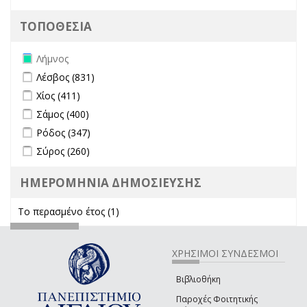
ΤΟΠΟΘΕΣΙΑ
Remove Λήμνος filter
Λήμνος
Apply Λέσβος filter
Apply Λέσβος filter
Λέσβος (831)
Apply Χίος filter
Apply Χίος filter
Χίος (411)
Apply Σάμος filter
Apply Σάμος filter
Σάμος (400)
Apply Ρόδος filter
Apply Ρόδος filter
Ρόδος (347)
Apply Σύρος filter
Apply Σύρος filter
Σύρος (260)
ΗΜΕΡΟΜΗΝΙΑ ΔΗΜΟΣΙΕΥΣΗΣ
Το περασμένο έτος (1)
Apply Το περασμένο έτος filter
ΧΡΗΣΙΜΟΙ ΣΥΝΔΕΣΜΟΙ
Βιβλιοθήκη
Παροχές Φοιτητικής