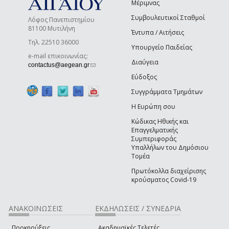
Μέριμνας
Συμβουλευτικοί Σταθμοί
Λόφος Πανεπιστημίου
81100 Μυτιλήνη
Έντυπα / Αιτήσεις
Τηλ. 22510 36000
Υπουργείο Παιδείας
e-mail επικοινωνίας:
Διαύγεια
(link sends e-mail)
contactus@aegean.gr
Εύδοξος
Συγγράμματα Τμημάτων
Η Ευρώπη σου
Κώδικας Ηθικής και
Επαγγελματικής
Συμπεριφοράς
Υπαλλήλων του Δημόσιου
Τομέα
Πρωτόκολλα διαχείρισης
κρούσματος Covid-19
ΑΝΑΚΟΙΝΩΣΕΙΣ
ΕΚΔΗΛΩΣΕΙΣ / ΣΥΝΕΔΡΙΑ
Προκηρύξεις
Ακαδημαϊκές Τελετές