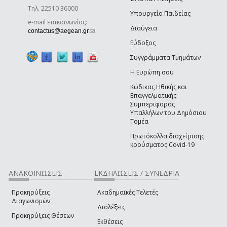
Τηλ. 22510 36000
Υπουργείο Παιδείας
e-mail επικοινωνίας:
Διαύγεια
(link sends e-mail)
contactus@aegean.gr
Εύδοξος
Συγγράμματα Τμημάτων
Η Ευρώπη σου
Κώδικας Ηθικής και
Επαγγελματικής
Συμπεριφοράς
Υπαλλήλων του Δημόσιου
Τομέα
Πρωτόκολλα διαχείρισης
κρούσματος Covid-19
ΑΝΑΚΟΙΝΩΣΕΙΣ
ΕΚΔΗΛΩΣΕΙΣ / ΣΥΝΕΔΡΙΑ
Προκηρύξεις
Ακαδημαϊκές Τελετές
Διαγωνισμών
Διαλέξεις
Προκηρύξεις Θέσεων
Εκθέσεις