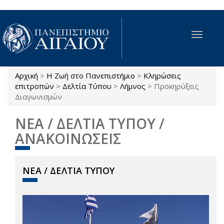
Παράκαμψη προς το κυρίως περιεχόμενο
Toggle
navigat
Αρχική
>
Η Ζωή στο Πανεπιστήμιο
>
Κληρώσεις
Είστε εδώ
επιτροπών
>
Δελτία Τύπου
>
Λήμνος
>
Προκηρύξεις
Διαγωνισμών
ΝΕΑ / ΔΕΛΤΙΑ ΤΥΠΟΥ /
ΑΝΑΚΟΙΝΩΣΕΙΣ
ΝΕΑ / ΔΕΛΤΙΑ ΤΥΠΟΥ