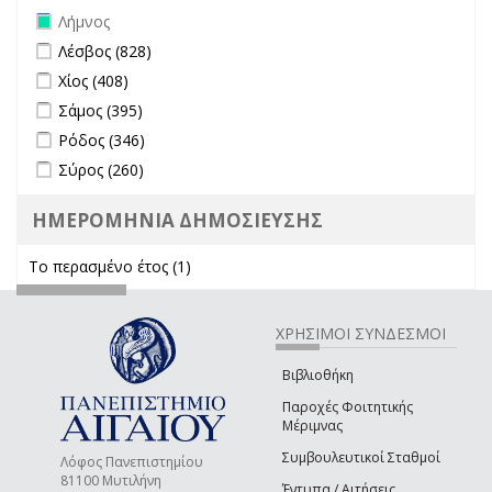
Remove Λήμνος filter
Λήμνος
Apply Λέσβος filter
Apply Λέσβος filter
Λέσβος (828)
Apply Χίος filter
Apply Χίος filter
Χίος (408)
Apply Σάμος filter
Apply Σάμος filter
Σάμος (395)
Apply Ρόδος filter
Apply Ρόδος filter
Ρόδος (346)
Apply Σύρος filter
Apply Σύρος filter
Σύρος (260)
ΗΜΕΡΟΜΗΝΙΑ ΔΗΜΟΣΙΕΥΣΗΣ
Το περασμένο έτος (1)
Apply Το περασμένο έτος filter
ΧΡΗΣΙΜΟΙ ΣΥΝΔΕΣΜΟΙ
Βιβλιοθήκη
Παροχές Φοιτητικής
Μέριμνας
Συμβουλευτικοί Σταθμοί
Λόφος Πανεπιστημίου
81100 Μυτιλήνη
Έντυπα / Αιτήσεις