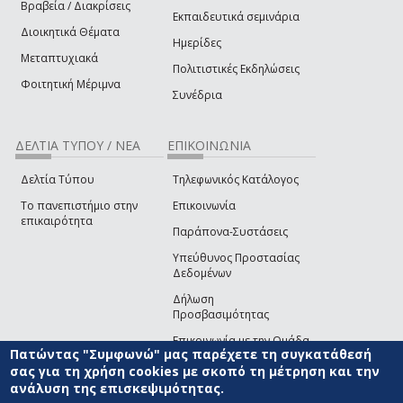
Βραβεία / Διακρίσεις
Εκπαιδευτικά σεμινάρια
Διοικητικά Θέματα
Ημερίδες
Μεταπτυχιακά
Πολιτιστικές Εκδηλώσεις
Φοιτητική Μέριμνα
Συνέδρια
ΔΕΛΤΙΑ ΤΥΠΟΥ / ΝΕΑ
ΕΠΙΚΟΙΝΩΝΙΑ
Δελτία Τύπου
Τηλεφωνικός Κατάλογος
Το πανεπιστήμιο στην
Επικοινωνία
επικαιρότητα
Παράπονα-Συστάσεις
Υπεύθυνος Προστασίας
Δεδομένων
Δήλωση
Προσβασιμότητας
Επικοινωνία με την Ομάδα
Πατώντας "Συμφωνώ" μας παρέχετε τη συγκατάθεσή
Ανάπτυξης του site
(link sends e-mail)
σας για τη χρήση cookies με σκοπό τη μέτρηση και την
ανάλυση της επισκεψιμότητας.
© ΠΑΝΕΠΙΣΤΗΜΙΟ ΑΙΓΑΙΟΥ
ΟΡΟΙ ΧΡΗΣΗΣ
ΠΟΛΙΤΙΚΗ COOKIES
ΟΜΑΔΑ