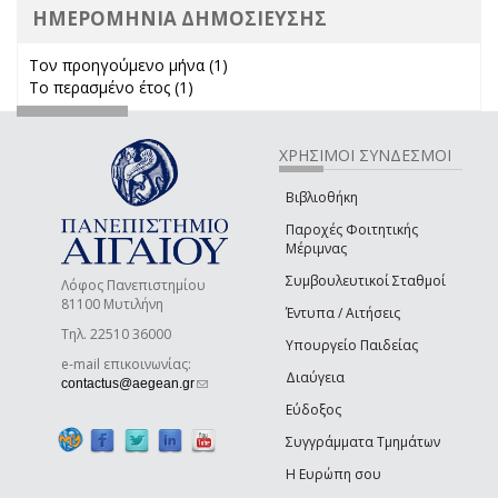
ΗΜΕΡΟΜΗΝΙΑ ΔΗΜΟΣΙΕΥΣΗΣ
Τον προηγούμενο μήνα (1)
Apply Τον προηγούμενο μήνα
Το περασμένο έτος (1)
Apply Το περασμένο έτος filter
filter
ΧΡΗΣΙΜΟΙ ΣΥΝΔΕΣΜΟΙ
Βιβλιοθήκη
Παροχές Φοιτητικής
Μέριμνας
Συμβουλευτικοί Σταθμοί
Λόφος Πανεπιστημίου
81100 Μυτιλήνη
Έντυπα / Αιτήσεις
Τηλ. 22510 36000
Υπουργείο Παιδείας
e-mail επικοινωνίας:
Διαύγεια
(link sends e-mail)
contactus@aegean.gr
Εύδοξος
Συγγράμματα Τμημάτων
Η Ευρώπη σου