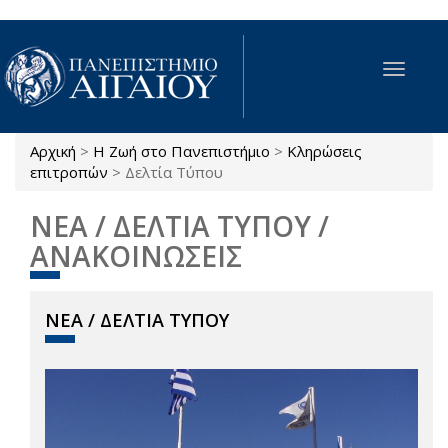
Παράκαμψη προς το κυρίως περιεχόμενο
Toggle
navigat
Αρχική
>
Η Ζωή στο Πανεπιστήμιο
>
Κληρώσεις
Είστε εδώ
επιτροπών
>
Δελτία Τύπου
ΝΕΑ / ΔΕΛΤΙΑ ΤΥΠΟΥ /
ΑΝΑΚΟΙΝΩΣΕΙΣ
ΝΕΑ / ΔΕΛΤΙΑ ΤΥΠΟΥ