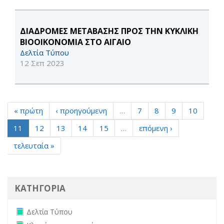
ΔΙΑΔΡΟΜΕΣ ΜΕΤΑΒΑΣΗΣ ΠΡΟΣ ΤΗΝ ΚΥΚΛΙΚΗ
ΒΙΟΟΙΚΟΝΟΜΙΑ ΣΤΟ ΑΙΓΑΙΟ
Δελτία Τύπου
12 Σεπ 2023
« πρώτη
‹ προηγούμενη
…
7
8
9
10
11
12
13
14
15
…
επόμενη ›
τελευταία »
ΚΑΤΗΓΟΡΙΑ
Remove Δελτία Τύπου filter
Δελτία Τύπου
Remove Κληρώσεις επιτροπών filter