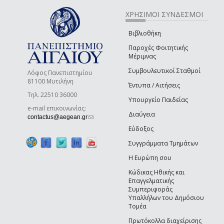
ΧΡΗΣΙΜΟΙ ΣΥΝΔΕΣΜΟΙ
Βιβλιοθήκη
Παροχές Φοιτητικής
Μέριμνας
Συμβουλευτικοί Σταθμοί
Λόφος Πανεπιστημίου
81100 Μυτιλήνη
Έντυπα / Αιτήσεις
Τηλ. 22510 36000
Υπουργείο Παιδείας
e-mail επικοινωνίας:
Διαύγεια
(link sends e-mail)
contactus@aegean.gr
Εύδοξος
Συγγράμματα Τμημάτων
Η Ευρώπη σου
Κώδικας Ηθικής και
Επαγγελματικής
Συμπεριφοράς
Υπαλλήλων του Δημόσιου
Τομέα
Πρωτόκολλα διαχείρισης