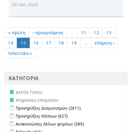
26 Οκτ 2022
« πρώτη
‹ προηγούμενη
…
11
12
13
14
15
16
17
18
19
…
επόμενη ›
τελευταία »
ΚΑΤΗΓΟΡΙΑ
Remove Δελτία Τύπου filter
Δελτία Τύπου
Remove Κληρώσεις επιτροπών filter
Κληρώσεις επιτροπών
Apply Προκηρύξεις Διαγωνισμών filter
Apply Προκηρύξεις
Προκηρύξεις Διαγωνισμών (2611)
Διαγωνισμών filter
Apply Προκηρύξεις Θέσεων filter
Apply Προκηρύξεις Θέσεων
Προκηρύξεις Θέσεων (627)
filter
Apply Ανακοινώσεις άλλων φορέων filter
Apply Ανακοινώσεις
Ανακοινώσεις άλλων φορέων (589)
άλλων φορέων filter
Apply Εκλογές filter
Apply Εκλογές filter
Εκλογές (411)