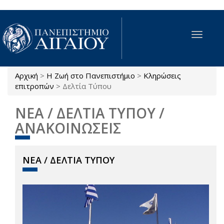
Παράκαμψη προς το κυρίως περιεχόμενο
Toggle
navigat
Αρχική
>
Η Ζωή στο Πανεπιστήμιο
>
Κληρώσεις
Είστε εδώ
επιτροπών
>
Δελτία Τύπου
ΝΕΑ / ΔΕΛΤΙΑ ΤΥΠΟΥ /
ΑΝΑΚΟΙΝΩΣΕΙΣ
ΝΕΑ / ΔΕΛΤΙΑ ΤΥΠΟΥ