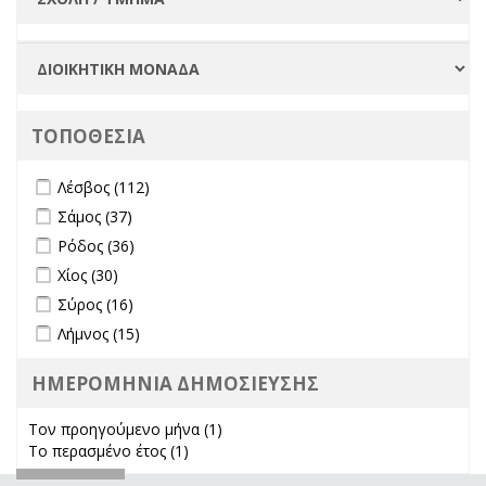
ΤΟΠΟΘΕΣΙΑ
Apply Λέσβος filter
Apply Λέσβος filter
Λέσβος (112)
Apply Σάμος filter
Apply Σάμος filter
Σάμος (37)
Apply Ρόδος filter
Apply Ρόδος filter
Ρόδος (36)
Apply Χίος filter
Apply Χίος filter
Χίος (30)
Apply Σύρος filter
Apply Σύρος filter
Σύρος (16)
Apply Λήμνος filter
Apply Λήμνος filter
Λήμνος (15)
ΗΜΕΡΟΜΗΝΙΑ ΔΗΜΟΣΙΕΥΣΗΣ
Τον προηγούμενο μήνα (1)
Apply Τον προηγούμενο μήνα
Το περασμένο έτος (1)
Apply Το περασμένο έτος filter
filter